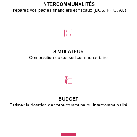
J
INTERCOMMUNALITÉS
(
Préparez vos pactes financiers et fiscaux (DCS, FPIC, AC)
i
u
vi
d
"
p
s
SIMULATEUR
"
Composition du conseil communautaire
■
L
B
:
l
é
c
BUDGET
l
Estimer la dotation de votre commune ou intercommunalité
f
d
c
m
■