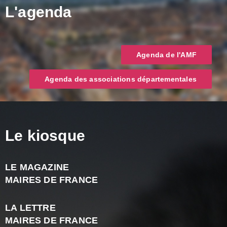
L'agenda
Agenda de l'AMF
Agenda des associations départementales
Le kiosque
LE MAGAZINE
J
MAIRES DE FRANCE
A
2
LA LETTRE
-
MAIRES DE FRANCE
N