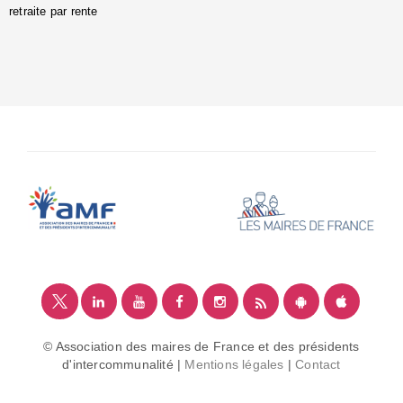
retraite par rente
i
é
:
m
© Association des maires de France et des présidents
d'intercommunalité |
Mentions légales
|
Contact