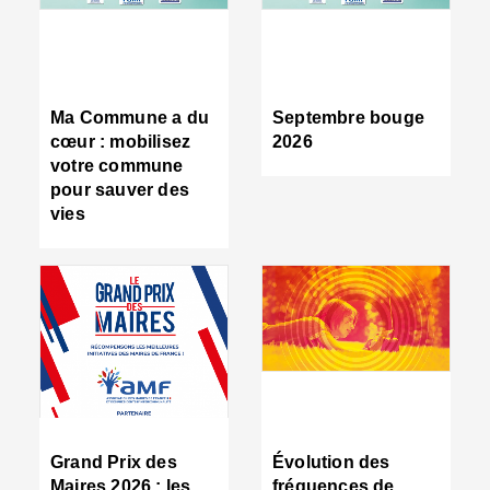
R
d
tr
d
c
Ma Commune a du
Septembre bouge
:
cœur : mobilisez
2026
s
votre commune
s
pour sauver des
s
vies
n
d
■
S
m
:
u
s
i
e
C
■
Grand Prix des
Évolution des
C
Maires 2026 : les
fréquences de