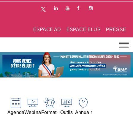
ESPACE AD
ESPACE ÉLUS
PRESSE
Agenda
Webinaires
Formations
Outils
Annuaires