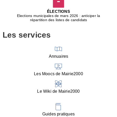
D
j
ÉLECTIONS
b
Elections municipales de mars 2026 : anticiper la
r
répartition des listes de candidats
u
m
Les services
p
■
V
l
V
Annuaires
(
d
C
Les Moocs de Mairie2000
d
s
i
Le Wiki de Mairie2000
■
P
d
l
d
Guides pratiques