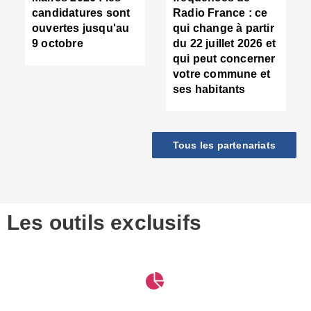
d
candidatures sont
Radio France : ce
c
ouvertes jusqu'au
qui change à partir
d
9 octobre
du 22 juillet 2026 et
l
qui peut concerner
P
votre commune et
d
ses habitants
:
c
d
r
Tous les partenariats
s
l
h
■
S
D
Les outils exclusifs
V
m
d
S
M
e