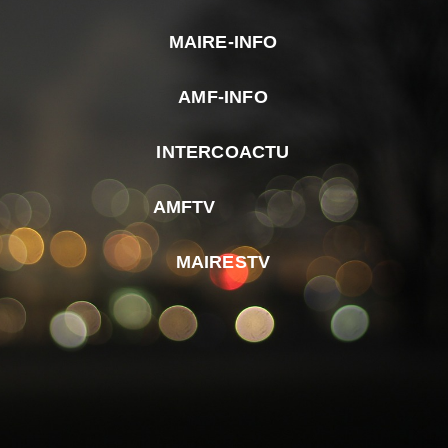
MAIRE-INFO
m
AMF-INFO
e
p
INTERCOACTU
d
M
AMFTV
d
F
MAIRESTV
e
l
m
d
r
d
m
e
d
é