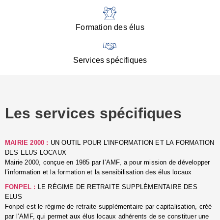
:
d
l
Formation des élus
C
■
N
Services spécifiques
:
s
u
p
e
Les services spécifiques
p
■
C
p
MAIRIE 2000 :
UN OUTIL POUR L'INFORMATION ET LA FORMATION
l
DES ELUS LOCAUX
r
Mairie 2000, conçue en 1985 par l’AMF, a pour mission de développer
d
l’information et la formation et la sensibilisation des élus locaux
l
FONPEL :
LE RÉGIME DE RETRAITE SUPPLÉMENTAIRE DES
p
ELUS
■
Fonpel est le régime de retraite supplémentaire par capitalisation, créé
L
par l’AMF, qui permet aux élus locaux adhérents de se constituer une
e