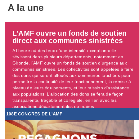
A la une
L'AMF ouvre un fonds de soutien
direct aux communes sinistrées
A l’heure où des feux d’une intensité exceptionnelle
sévissent dans plusieurs départements, notamment en
Gironde, l’AMF ouvre un fonds de soutien d’urgence aux
communes sinistrées. Les collectivités sont appelées à faire
des dons qui seront alloués aux communes touchées pour
permettre la continuité de leur fonctionnement, la remise à
niveau de leurs équipements, et leur mission d’assistance
aux populations. L’allocation des dons se fera de façon
transparente, traçable et collégiale, en lien avec les
associations départementales de maires. ...
108E CONGRES DE L'AMF