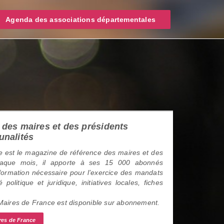
Agenda des associations départementales
des maires et des présidents
unalités
 est le magazine de référence des maires et des
haque mois, il apporte à ses 15 000 abonnés
information nécessaire pour l’exercice des mandats
é politique et juridique, initiatives locales, fiches
 Maires de France est disponible sur abonnement.
res de France