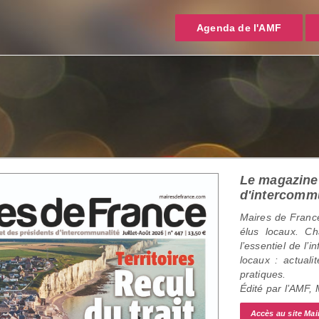
Agenda de l'AMF
Le magazine 
d'intercomm
Maires de France
élus locaux. C
l’essentiel de l’
locaux : actualit
pratiques.
Édité par l’AMF,
Accès au site Mai