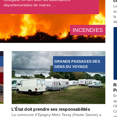
c
départementales de maires. ...
Le
au
la
dé
INCENDIES
GRANDS PASSAGES DES
GENS DU VOYAGE
R
P
En
ap
l’
L'État doit prendre ses responsabilités
Co
La commune d’Epagny-Metz-Tessy (Haute-Savoie) a
vi