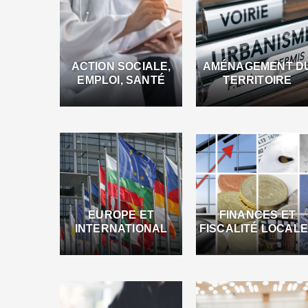
ACTION SOCIALE,
AMÉNAGEMENT D
EMPLOI, SANTÉ
TERRITOIRE
EUROPE ET
FINANCES ET
INTERNATIONAL
FISCALITÉ LOCAL