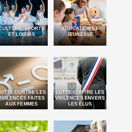
CULTURE, SPORTS
EDUCATION ET
ET LOISIRS
JEUNESSE
LUTTE CONTRE LES
LUTTE CONTRE LES
VIOLENCES FAITES
VIOLENCES ENVERS
AUX FEMMES
LES ÉLUS