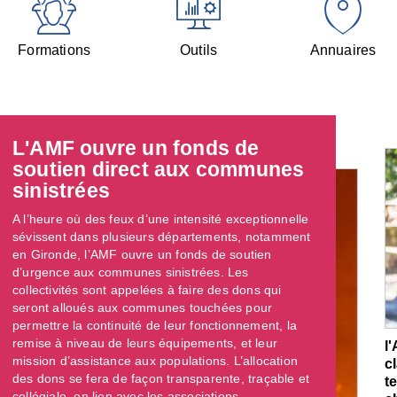
Formations
Outils
Annuaires
L'AMF ouvre un fonds de
soutien direct aux communes
sinistrées
A l’heure où des feux d’une intensité exceptionnelle
sévissent dans plusieurs départements, notamment
en Gironde, l’AMF ouvre un fonds de soutien
d’urgence aux communes sinistrées. Les
collectivités sont appelées à faire des dons qui
seront alloués aux communes touchées pour
permettre la continuité de leur fonctionnement, la
remise à niveau de leurs équipements, et leur
l
mission d’assistance aux populations. L’allocation
c
des dons se fera de façon transparente, traçable et
t
collégiale, en lien avec les associations