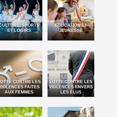
CULTURE, SPORTS
EDUCATION ET
ET LOISIRS
JEUNESSE
LUTTE CONTRE LES
LUTTE CONTRE LES
VIOLENCES FAITES
VIOLENCES ENVERS
AUX FEMMES
LES ÉLUS