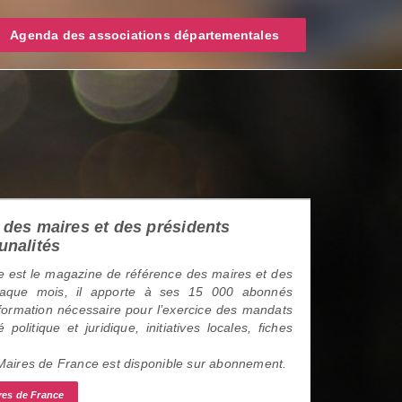
Agenda des associations départementales
des maires et des présidents
unalités
 est le magazine de référence des maires et des
haque mois, il apporte à ses 15 000 abonnés
information nécessaire pour l’exercice des mandats
é politique et juridique, initiatives locales, fiches
 Maires de France est disponible sur abonnement.
res de France