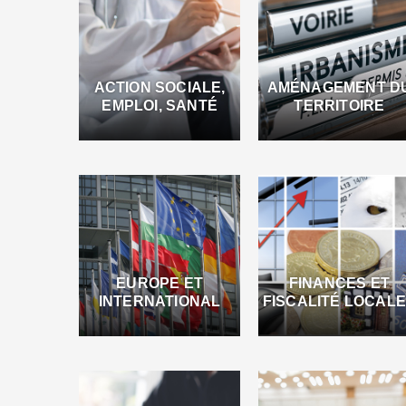
ACTION SOCIALE,
AMÉNAGEMENT D
EMPLOI, SANTÉ
TERRITOIRE
EUROPE ET
FINANCES ET
INTERNATIONAL
FISCALITÉ LOCAL