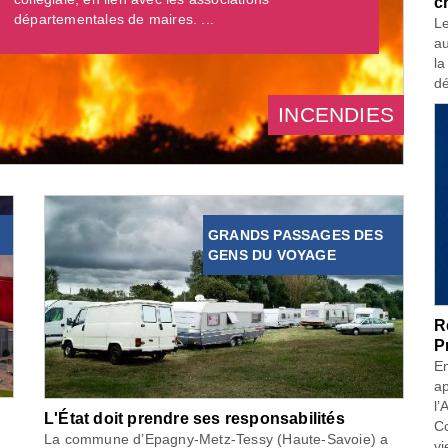
c
départementales de maires. ...
Le
au
la
dé
INCENDIES
GRANDS PASSAGES DES
GENS DU VOYAGE
R
P
En
ap
l’
L'État doit prendre ses responsabilités
Co
La commune d’Epagny-Metz-Tessy (Haute-Savoie) a
vi