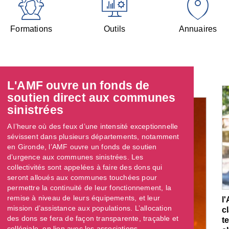
Formations
Outils
Annuaires
L'AMF ouvre un fonds de
soutien direct aux communes
sinistrées
A l’heure où des feux d’une intensité exceptionnelle
sévissent dans plusieurs départements, notamment
en Gironde, l’AMF ouvre un fonds de soutien
d’urgence aux communes sinistrées. Les
collectivités sont appelées à faire des dons qui
seront alloués aux communes touchées pour
permettre la continuité de leur fonctionnement, la
remise à niveau de leurs équipements, et leur
l
mission d’assistance aux populations. L’allocation
c
des dons se fera de façon transparente, traçable et
t
collégiale, en lien avec les associations