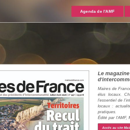
Agenda de l'AMF
Le magazine 
d'intercomm
Maires de France
élus locaux. C
l’essentiel de l’
locaux : actualit
pratiques.
Édité par l’AMF,
Accès au site Mai