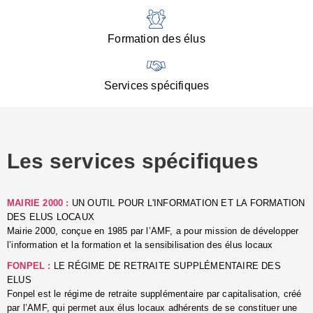
:
d
l
Formation des élus
C
■
N
Services spécifiques
:
s
u
p
e
Les services spécifiques
p
■
C
p
MAIRIE 2000 :
UN OUTIL POUR L'INFORMATION ET LA FORMATION
l
DES ELUS LOCAUX
r
Mairie 2000, conçue en 1985 par l’AMF, a pour mission de développer
d
l’information et la formation et la sensibilisation des élus locaux
l
FONPEL :
LE RÉGIME DE RETRAITE SUPPLÉMENTAIRE DES
p
ELUS
■
Fonpel est le régime de retraite supplémentaire par capitalisation, créé
L
par l’AMF, qui permet aux élus locaux adhérents de se constituer une
e