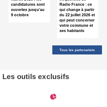
d
candidatures sont
Radio France : ce
c
ouvertes jusqu'au
qui change à partir
d
9 octobre
du 22 juillet 2026 et
l
qui peut concerner
P
votre commune et
d
ses habitants
:
c
d
r
Tous les partenariats
s
l
h
■
S
D
Les outils exclusifs
V
m
d
S
M
e