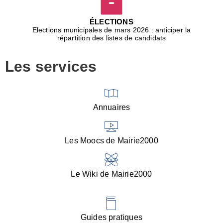
D
j
ÉLECTIONS
b
Elections municipales de mars 2026 : anticiper la
r
répartition des listes de candidats
u
m
Les services
p
■
V
l
V
Annuaires
(
d
C
Les Moocs de Mairie2000
d
s
i
Le Wiki de Mairie2000
■
P
d
l
d
Guides pratiques