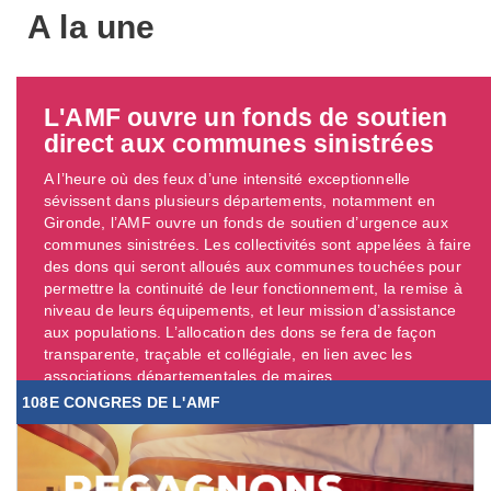
A la une
L'AMF ouvre un fonds de soutien
direct aux communes sinistrées
A l’heure où des feux d’une intensité exceptionnelle
sévissent dans plusieurs départements, notamment en
Gironde, l’AMF ouvre un fonds de soutien d’urgence aux
communes sinistrées. Les collectivités sont appelées à faire
des dons qui seront alloués aux communes touchées pour
permettre la continuité de leur fonctionnement, la remise à
niveau de leurs équipements, et leur mission d’assistance
aux populations. L’allocation des dons se fera de façon
transparente, traçable et collégiale, en lien avec les
associations départementales de maires. ...
108E CONGRES DE L'AMF