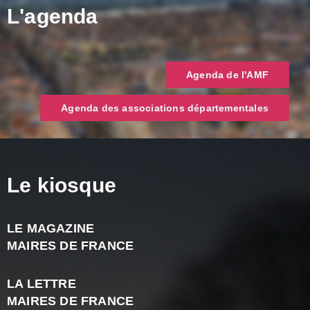
L'agenda
Agenda de l'AMF
Agenda des associations départementales
Le kiosque
LE MAGAZINE
J
MAIRES DE FRANCE
A
2
LA LETTRE
-
MAIRES DE FRANCE
N