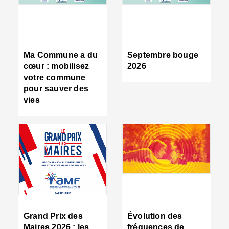
R
d
tr
d
c
Ma Commune a du
Septembre bouge
:
cœur : mobilisez
2026
s
votre commune
s
pour sauver des
s
vies
n
d
■
S
m
:
u
s
i
e
C
■
Grand Prix des
Évolution des
C
Maires 2026 : les
fréquences de