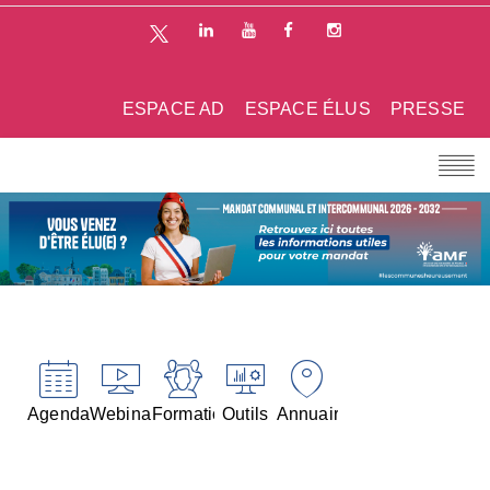
ESPACE AD
ESPACE ÉLUS
PRESSE
Agenda
Webinaires
Formations
Outils
Annuaires