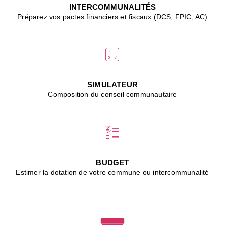
J
INTERCOMMUNALITÉS
(
Préparez vos pactes financiers et fiscaux (DCS, FPIC, AC)
i
u
vi
d
"
p
s
SIMULATEUR
"
Composition du conseil communautaire
■
L
B
:
l
é
c
BUDGET
l
Estimer la dotation de votre commune ou intercommunalité
f
d
c
m
■