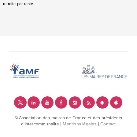
retraite par rente
i
é
:
m
© Association des maires de France et des présidents
d'intercommunalité |
Mentions légales
|
Contact