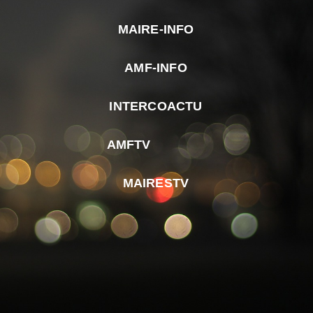
MAIRE-INFO
m
AMF-INFO
e
p
INTERCOACTU
d
M
AMFTV
d
F
MAIRESTV
e
l
m
d
r
d
m
e
d
é