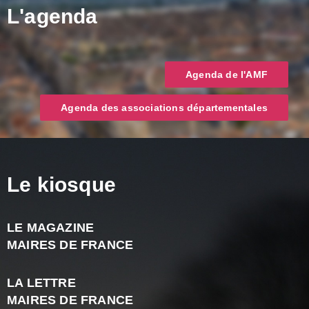
L'agenda
Agenda de l'AMF
Agenda des associations départementales
Le kiosque
LE MAGAZINE
J
MAIRES DE FRANCE
A
2
LA LETTRE
-
MAIRES DE FRANCE
N