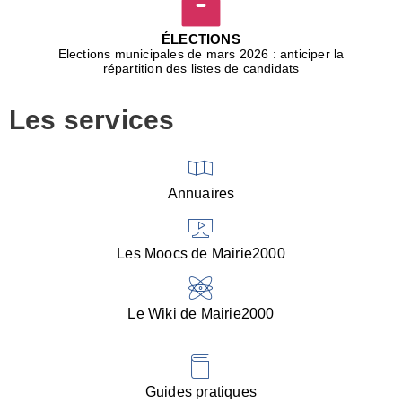
D
j
ÉLECTIONS
b
Elections municipales de mars 2026 : anticiper la
r
répartition des listes de candidats
u
m
Les services
p
■
V
l
V
Annuaires
(
d
C
Les Moocs de Mairie2000
d
s
i
Le Wiki de Mairie2000
■
P
d
l
d
Guides pratiques