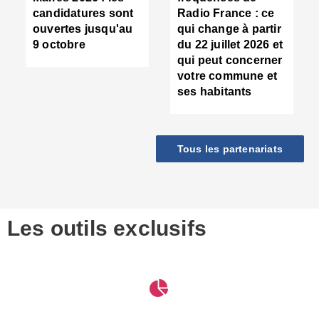
d
candidatures sont
Radio France : ce
c
ouvertes jusqu'au
qui change à partir
d
9 octobre
du 22 juillet 2026 et
l
qui peut concerner
P
votre commune et
d
ses habitants
:
c
d
r
Tous les partenariats
s
l
h
■
S
D
Les outils exclusifs
V
m
d
S
M
e