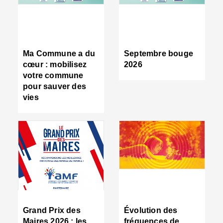
R
d
tr
d
c
Ma Commune a du
Septembre bouge
:
cœur : mobilisez
2026
s
votre commune
s
pour sauver des
s
vies
n
d
■
S
m
:
u
s
i
e
C
■
Grand Prix des
Évolution des
C
Maires 2026 : les
fréquences de