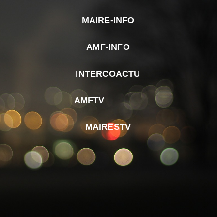
MAIRE-INFO
m
AMF-INFO
e
p
INTERCOACTU
d
M
AMFTV
d
F
MAIRESTV
e
l
m
d
r
d
m
e
d
é