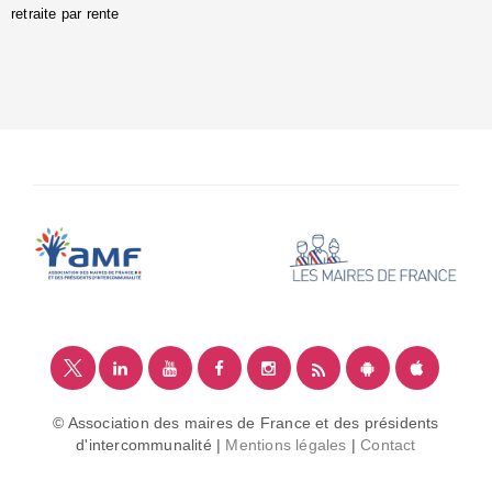
retraite par rente
i
é
:
m
© Association des maires de France et des présidents
d'intercommunalité |
Mentions légales
|
Contact