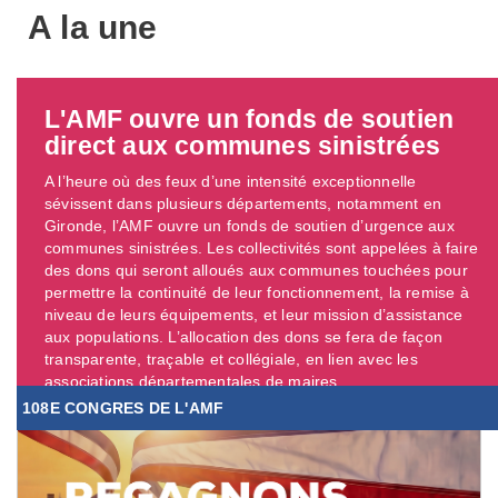
A la une
L'AMF ouvre un fonds de soutien
direct aux communes sinistrées
A l’heure où des feux d’une intensité exceptionnelle
sévissent dans plusieurs départements, notamment en
Gironde, l’AMF ouvre un fonds de soutien d’urgence aux
communes sinistrées. Les collectivités sont appelées à faire
des dons qui seront alloués aux communes touchées pour
permettre la continuité de leur fonctionnement, la remise à
niveau de leurs équipements, et leur mission d’assistance
aux populations. L’allocation des dons se fera de façon
transparente, traçable et collégiale, en lien avec les
associations départementales de maires. ...
108E CONGRES DE L'AMF