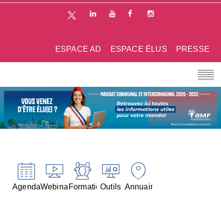
ESPACE AD
ESPACE ÉLUS
PRESSE
Agenda
Webinaires
Formations
Outils
Annuaires