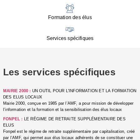
:
d
l
Formation des élus
C
■
N
Services spécifiques
:
s
u
p
e
Les services spécifiques
p
■
C
p
MAIRIE 2000 :
UN OUTIL POUR L'INFORMATION ET LA FORMATION
l
DES ELUS LOCAUX
r
Mairie 2000, conçue en 1985 par l’AMF, a pour mission de développer
d
l’information et la formation et la sensibilisation des élus locaux
l
FONPEL :
LE RÉGIME DE RETRAITE SUPPLÉMENTAIRE DES
p
ELUS
■
Fonpel est le régime de retraite supplémentaire par capitalisation, créé
L
par l’AMF, qui permet aux élus locaux adhérents de se constituer une
e