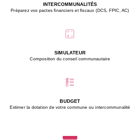
J
INTERCOMMUNALITÉS
(
Préparez vos pactes financiers et fiscaux (DCS, FPIC, AC)
i
u
vi
d
"
p
s
SIMULATEUR
"
Composition du conseil communautaire
■
L
B
:
l
é
c
BUDGET
l
Estimer la dotation de votre commune ou intercommunalité
f
d
c
m
■