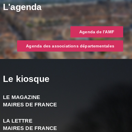
L'agenda
Agenda de l'AMF
Agenda des associations départementales
Le kiosque
LE MAGAZINE
J
MAIRES DE FRANCE
A
2
LA LETTRE
-
MAIRES DE FRANCE
N