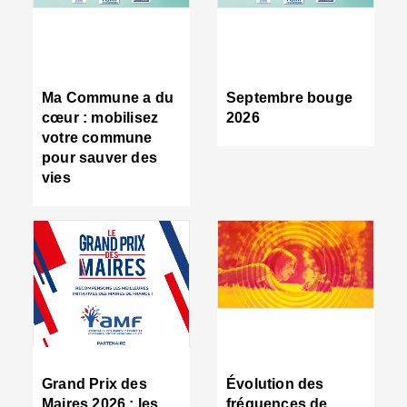
R
d
tr
d
c
Ma Commune a du
Septembre bouge
:
cœur : mobilisez
2026
s
votre commune
s
pour sauver des
s
vies
n
d
■
S
m
:
u
s
i
e
C
■
Grand Prix des
Évolution des
C
Maires 2026 : les
fréquences de