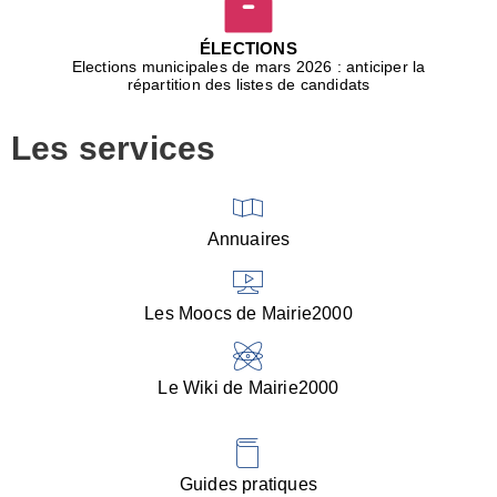
D
j
ÉLECTIONS
b
Elections municipales de mars 2026 : anticiper la
r
répartition des listes de candidats
u
m
Les services
p
■
V
l
V
Annuaires
(
d
C
Les Moocs de Mairie2000
d
s
i
Le Wiki de Mairie2000
■
P
d
l
d
Guides pratiques