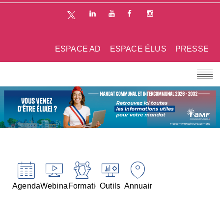
ESPACE AD
ESPACE ÉLUS
PRESSE
Agenda
Webinaires
Formations
Outils
Annuaires