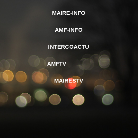
MAIRE-INFO
m
AMF-INFO
e
p
INTERCOACTU
d
M
AMFTV
d
F
MAIRESTV
e
l
m
d
r
d
m
e
d
é