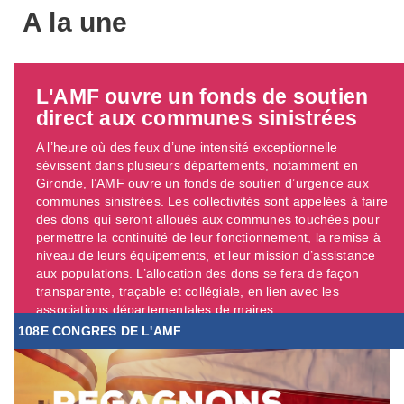
A la une
L'AMF ouvre un fonds de soutien
direct aux communes sinistrées
A l’heure où des feux d’une intensité exceptionnelle
sévissent dans plusieurs départements, notamment en
Gironde, l’AMF ouvre un fonds de soutien d’urgence aux
communes sinistrées. Les collectivités sont appelées à faire
des dons qui seront alloués aux communes touchées pour
permettre la continuité de leur fonctionnement, la remise à
niveau de leurs équipements, et leur mission d’assistance
aux populations. L’allocation des dons se fera de façon
transparente, traçable et collégiale, en lien avec les
associations départementales de maires. ...
108E CONGRES DE L'AMF