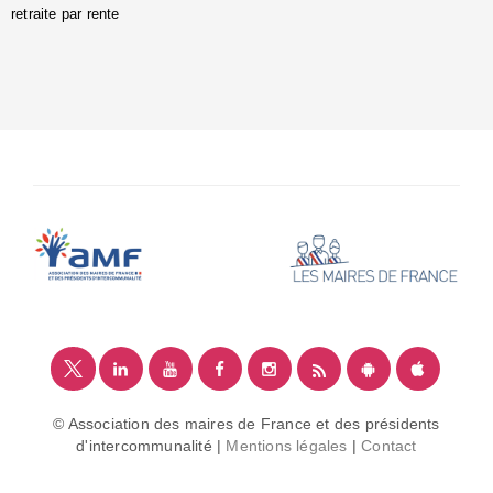
retraite par rente
i
é
:
m
© Association des maires de France et des présidents
d'intercommunalité |
Mentions légales
|
Contact