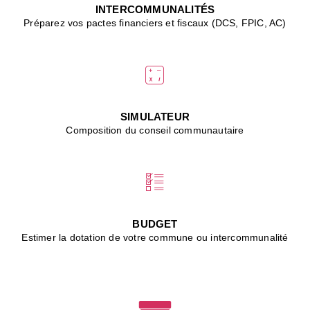
J
INTERCOMMUNALITÉS
(
Préparez vos pactes financiers et fiscaux (DCS, FPIC, AC)
i
u
vi
d
"
p
s
SIMULATEUR
"
Composition du conseil communautaire
■
L
B
:
l
é
c
BUDGET
l
Estimer la dotation de votre commune ou intercommunalité
f
d
c
m
■