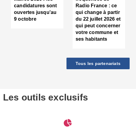
d
candidatures sont
Radio France : ce
c
ouvertes jusqu'au
qui change à partir
d
9 octobre
du 22 juillet 2026 et
l
qui peut concerner
P
votre commune et
d
ses habitants
:
c
d
r
Tous les partenariats
s
l
h
■
S
D
Les outils exclusifs
V
m
d
S
M
e