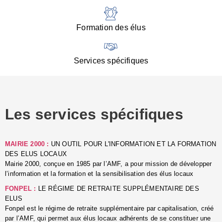
:
d
l
Formation des élus
C
■
N
Services spécifiques
:
s
u
p
e
Les services spécifiques
p
■
C
p
MAIRIE 2000 :
UN OUTIL POUR L'INFORMATION ET LA FORMATION
l
DES ELUS LOCAUX
r
Mairie 2000, conçue en 1985 par l’AMF, a pour mission de développer
d
l’information et la formation et la sensibilisation des élus locaux
l
FONPEL :
LE RÉGIME DE RETRAITE SUPPLÉMENTAIRE DES
p
ELUS
■
Fonpel est le régime de retraite supplémentaire par capitalisation, créé
L
par l’AMF, qui permet aux élus locaux adhérents de se constituer une
e