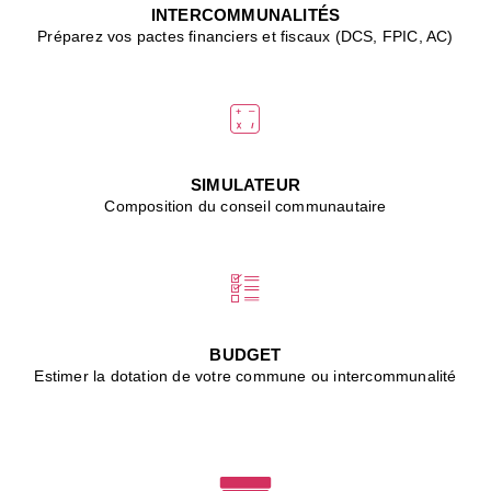
J
INTERCOMMUNALITÉS
(
Préparez vos pactes financiers et fiscaux (DCS, FPIC, AC)
i
u
vi
d
"
p
s
SIMULATEUR
"
Composition du conseil communautaire
■
L
B
:
l
é
c
BUDGET
l
Estimer la dotation de votre commune ou intercommunalité
f
d
c
m
■