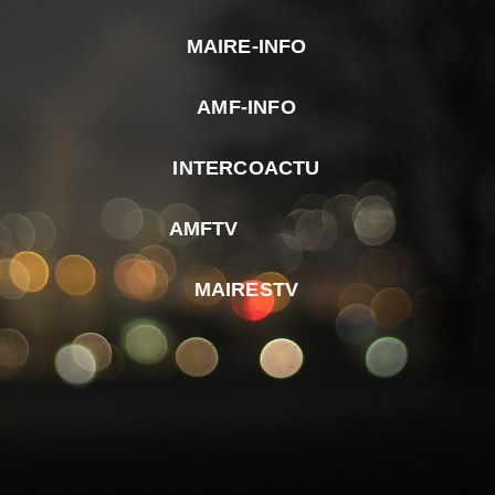
MAIRE-INFO
m
AMF-INFO
e
p
INTERCOACTU
d
M
AMFTV
d
F
MAIRESTV
e
l
m
d
r
d
m
e
d
é