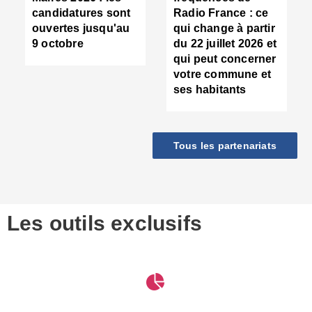
d
candidatures sont
Radio France : ce
c
ouvertes jusqu'au
qui change à partir
d
9 octobre
du 22 juillet 2026 et
l
qui peut concerner
P
votre commune et
d
ses habitants
:
c
d
r
Tous les partenariats
s
l
h
■
S
D
Les outils exclusifs
V
m
d
S
M
e