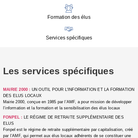
:
d
l
Formation des élus
C
■
N
Services spécifiques
:
s
u
p
e
Les services spécifiques
p
■
C
p
MAIRIE 2000 :
UN OUTIL POUR L'INFORMATION ET LA FORMATION
l
DES ELUS LOCAUX
r
Mairie 2000, conçue en 1985 par l’AMF, a pour mission de développer
d
l’information et la formation et la sensibilisation des élus locaux
l
FONPEL :
LE RÉGIME DE RETRAITE SUPPLÉMENTAIRE DES
p
ELUS
■
Fonpel est le régime de retraite supplémentaire par capitalisation, créé
L
par l’AMF, qui permet aux élus locaux adhérents de se constituer une
e