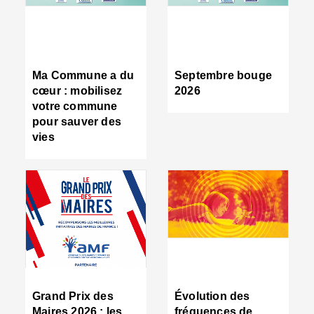
R
d
tr
d
c
Ma Commune a du
Septembre bouge
:
cœur : mobilisez
2026
s
votre commune
s
pour sauver des
s
vies
n
d
■
S
m
:
u
s
i
e
C
■
Grand Prix des
Évolution des
C
Maires 2026 : les
fréquences de