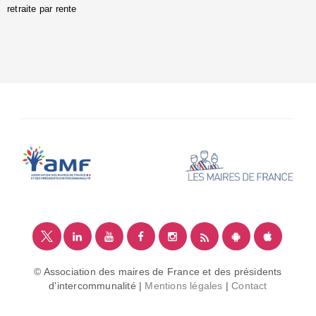
retraite par rente
i
é
:
m
© Association des maires de France et des présidents
d'intercommunalité |
Mentions légales
|
Contact