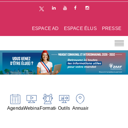
ESPACE AD
ESPACE ÉLUS
PRESSE
Agenda
Webinaires
Formations
Outils
Annuaires