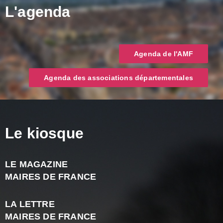
L'agenda
Agenda de l'AMF
Agenda des associations départementales
Le kiosque
LE MAGAZINE
J
MAIRES DE FRANCE
A
2
LA LETTRE
-
MAIRES DE FRANCE
N