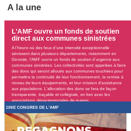
A la une
L'AMF ouvre un fonds de soutien
direct aux communes sinistrées
A l’heure où des feux d’une intensité exceptionnelle
sévissent dans plusieurs départements, notamment en
Gironde, l’AMF ouvre un fonds de soutien d’urgence aux
communes sinistrées. Les collectivités sont appelées à faire
des dons qui seront alloués aux communes touchées pour
permettre la continuité de leur fonctionnement, la remise à
niveau de leurs équipements, et leur mission d’assistance
aux populations. L’allocation des dons se fera de façon
transparente, traçable et collégiale, en lien avec les
associations départementales de maires. ...
108E CONGRES DE L'AMF