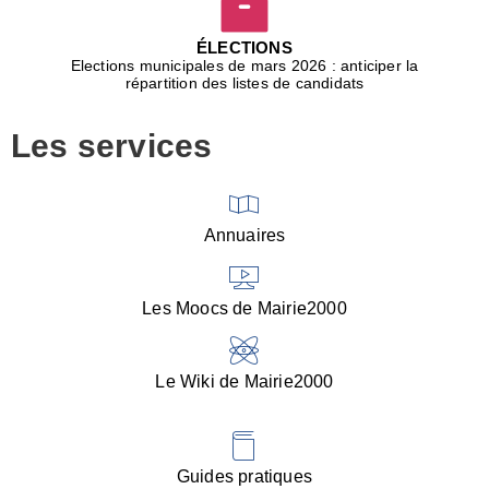
D
j
ÉLECTIONS
b
Elections municipales de mars 2026 : anticiper la
r
répartition des listes de candidats
u
m
Les services
p
■
V
l
V
Annuaires
(
d
C
Les Moocs de Mairie2000
d
s
i
Le Wiki de Mairie2000
■
P
d
l
d
Guides pratiques