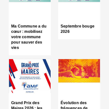
R
d
tr
d
c
Ma Commune a du
Septembre bouge
:
cœur : mobilisez
2026
s
votre commune
s
pour sauver des
s
vies
n
d
■
S
m
:
u
s
i
e
C
■
Grand Prix des
Évolution des
C
Maires 2026 : les
fréquences de