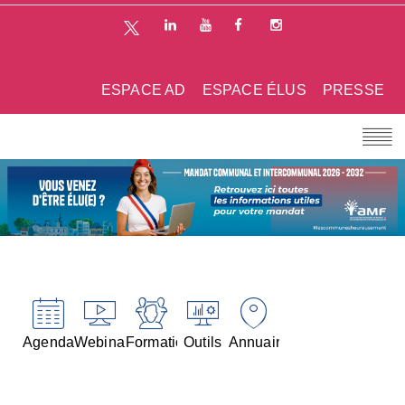
ESPACE AD
ESPACE ÉLUS
PRESSE
Agenda
Webinaires
Formations
Outils
Annuaires