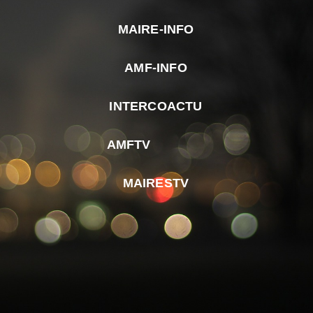
MAIRE-INFO
m
AMF-INFO
e
p
INTERCOACTU
d
M
AMFTV
d
F
MAIRESTV
e
l
m
d
r
d
m
e
d
é