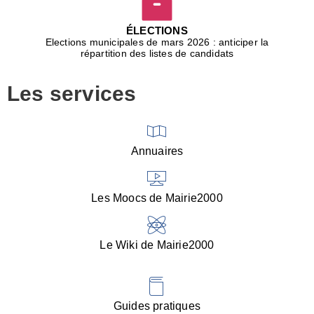
D
j
ÉLECTIONS
b
Elections municipales de mars 2026 : anticiper la
r
répartition des listes de candidats
u
m
Les services
p
■
V
l
V
Annuaires
(
d
C
Les Moocs de Mairie2000
d
s
i
Le Wiki de Mairie2000
■
P
d
l
d
Guides pratiques