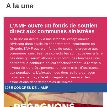
A la une
L'AMF ouvre un fonds de soutien
direct aux communes sinistrées
A l’heure où des feux d’une intensité exceptionnelle
sévissent dans plusieurs départements, notamment en
Gironde, l’AMF ouvre un fonds de soutien d’urgence aux
communes sinistrées. Les collectivités sont appelées à faire
des dons qui seront alloués aux communes touchées pour
permettre la continuité de leur fonctionnement, la remise à
niveau de leurs équipements, et leur mission d’assistance
aux populations. L’allocation des dons se fera de façon
transparente, traçable et collégiale, en lien avec les
associations départementales de maires. ...
108E CONGRES DE L'AMF