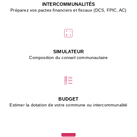
J
INTERCOMMUNALITÉS
(
Préparez vos pactes financiers et fiscaux (DCS, FPIC, AC)
i
u
vi
d
"
p
s
SIMULATEUR
"
Composition du conseil communautaire
■
L
B
:
l
é
c
BUDGET
l
Estimer la dotation de votre commune ou intercommunalité
f
d
c
m
■