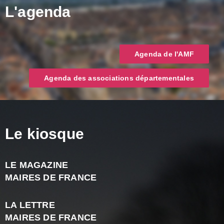
L'agenda
Agenda de l'AMF
Agenda des associations départementales
Le kiosque
LE MAGAZINE
J
MAIRES DE FRANCE
A
2
LA LETTRE
-
MAIRES DE FRANCE
N