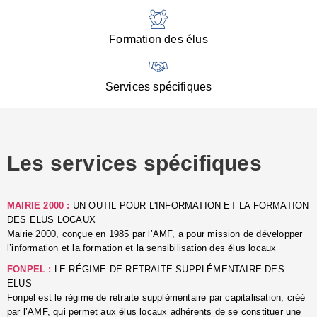
:
d
l
Formation des élus
C
■
N
Services spécifiques
:
s
u
p
e
Les services spécifiques
p
■
C
p
MAIRIE 2000 :
UN OUTIL POUR L'INFORMATION ET LA FORMATION
l
DES ELUS LOCAUX
r
Mairie 2000, conçue en 1985 par l’AMF, a pour mission de développer
d
l’information et la formation et la sensibilisation des élus locaux
l
FONPEL :
LE RÉGIME DE RETRAITE SUPPLÉMENTAIRE DES
p
ELUS
■
Fonpel est le régime de retraite supplémentaire par capitalisation, créé
L
par l’AMF, qui permet aux élus locaux adhérents de se constituer une
e