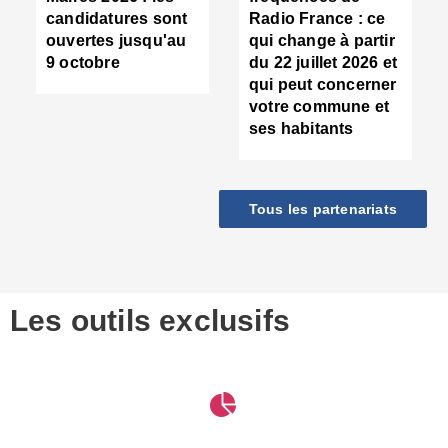
d
candidatures sont
Radio France : ce
c
ouvertes jusqu'au
qui change à partir
d
9 octobre
du 22 juillet 2026 et
l
qui peut concerner
P
votre commune et
d
ses habitants
:
c
d
r
Tous les partenariats
s
l
h
■
S
D
Les outils exclusifs
V
m
d
S
M
e