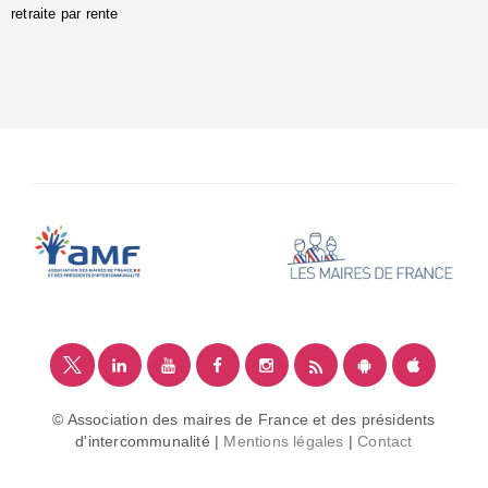
retraite par rente
i
é
:
m
© Association des maires de France et des présidents
d'intercommunalité |
Mentions légales
|
Contact