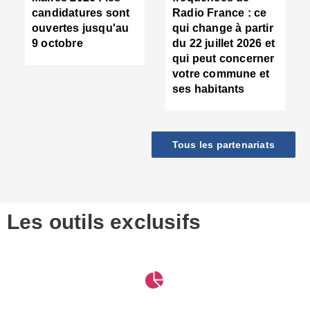
d
candidatures sont
Radio France : ce
c
ouvertes jusqu'au
qui change à partir
d
9 octobre
du 22 juillet 2026 et
l
qui peut concerner
P
votre commune et
d
ses habitants
:
c
d
r
Tous les partenariats
s
l
h
■
S
D
Les outils exclusifs
V
m
d
S
M
e