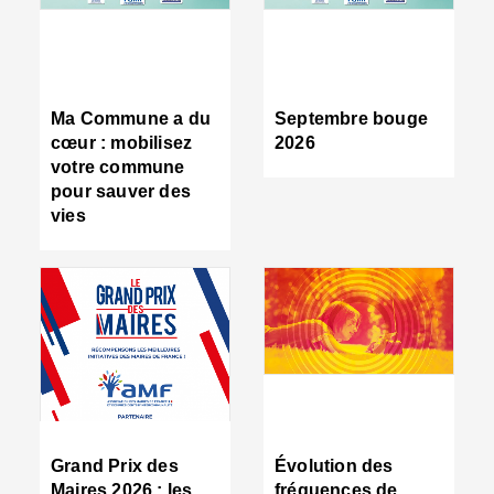
R
d
tr
d
c
Ma Commune a du
Septembre bouge
:
cœur : mobilisez
2026
s
votre commune
s
pour sauver des
s
vies
n
d
■
S
m
:
u
s
i
e
C
■
Grand Prix des
Évolution des
C
Maires 2026 : les
fréquences de