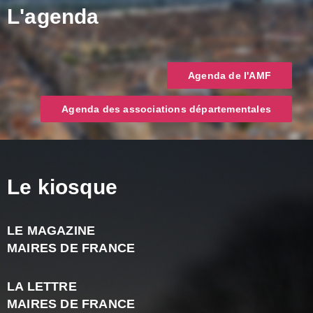
L'agenda
Agenda de l'AMF
Agenda des associations départementales
Le kiosque
LE MAGAZINE
J
MAIRES DE FRANCE
A
2
LA LETTRE
-
MAIRES DE FRANCE
N