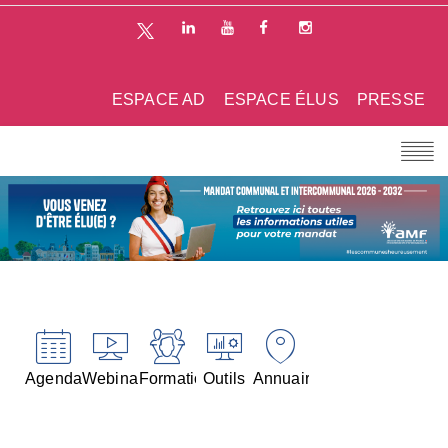
ESPACE AD
ESPACE ÉLUS
PRESSE
Agenda
Webinaires
Formations
Outils
Annuaires