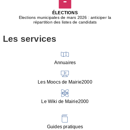
D
j
ÉLECTIONS
b
Elections municipales de mars 2026 : anticiper la
r
répartition des listes de candidats
u
m
Les services
p
■
V
l
V
Annuaires
(
d
C
Les Moocs de Mairie2000
d
s
i
Le Wiki de Mairie2000
■
P
d
l
d
Guides pratiques