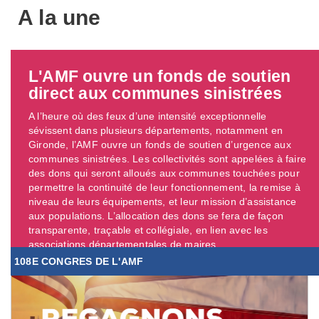
A la une
L'AMF ouvre un fonds de soutien
direct aux communes sinistrées
A l’heure où des feux d’une intensité exceptionnelle
sévissent dans plusieurs départements, notamment en
Gironde, l’AMF ouvre un fonds de soutien d’urgence aux
communes sinistrées. Les collectivités sont appelées à faire
des dons qui seront alloués aux communes touchées pour
permettre la continuité de leur fonctionnement, la remise à
niveau de leurs équipements, et leur mission d’assistance
aux populations. L’allocation des dons se fera de façon
transparente, traçable et collégiale, en lien avec les
associations départementales de maires. ...
108E CONGRES DE L'AMF