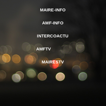
MAIRE-INFO
m
AMF-INFO
e
p
INTERCOACTU
d
M
AMFTV
d
F
MAIRESTV
e
l
m
d
r
d
m
e
d
é