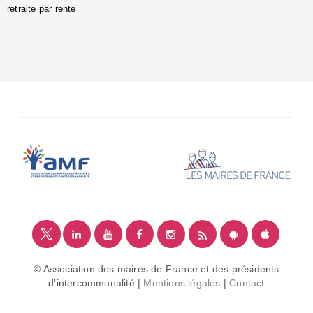
retraite par rente
i
é
:
m
© Association des maires de France et des présidents
d'intercommunalité |
Mentions légales
|
Contact