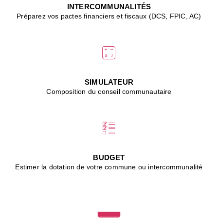
J
INTERCOMMUNALITÉS
(
Préparez vos pactes financiers et fiscaux (DCS, FPIC, AC)
i
u
vi
d
"
p
s
SIMULATEUR
"
Composition du conseil communautaire
■
L
B
:
l
é
c
BUDGET
l
Estimer la dotation de votre commune ou intercommunalité
f
d
c
m
■