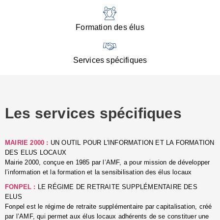
:
d
l
Formation des élus
C
■
N
Services spécifiques
:
s
u
p
e
Les services spécifiques
p
■
C
p
MAIRIE 2000 :
UN OUTIL POUR L'INFORMATION ET LA FORMATION
l
DES ELUS LOCAUX
r
Mairie 2000, conçue en 1985 par l’AMF, a pour mission de développer
d
l’information et la formation et la sensibilisation des élus locaux
l
FONPEL :
LE RÉGIME DE RETRAITE SUPPLÉMENTAIRE DES
p
ELUS
■
Fonpel est le régime de retraite supplémentaire par capitalisation, créé
L
par l’AMF, qui permet aux élus locaux adhérents de se constituer une
e