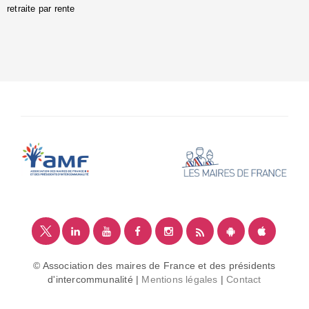
retraite par rente
i
é
:
m
© Association des maires de France et des présidents
d'intercommunalité |
Mentions légales
|
Contact