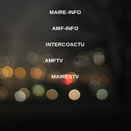
MAIRE-INFO
m
AMF-INFO
e
p
INTERCOACTU
d
M
AMFTV
d
F
MAIRESTV
e
l
m
d
r
d
m
e
d
é