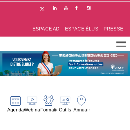
ESPACE AD
ESPACE ÉLUS
PRESSE
Agenda
Webinaires
Formations
Outils
Annuaires