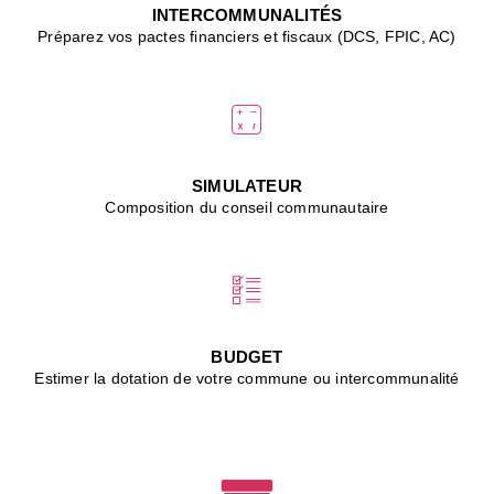
J
INTERCOMMUNALITÉS
(
Préparez vos pactes financiers et fiscaux (DCS, FPIC, AC)
i
u
vi
d
"
p
s
SIMULATEUR
"
Composition du conseil communautaire
■
L
B
:
l
é
c
BUDGET
l
Estimer la dotation de votre commune ou intercommunalité
f
d
c
m
■