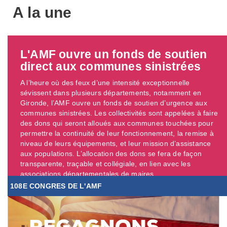
A la une
L'AMF ouvre un fonds de soutien
direct aux communes sinistrées
A l’heure où des feux d’une intensité exceptionnelle
sévissent dans plusieurs départements, notamment en
Gironde, l’AMF ouvre un fonds de soutien d’urgence aux
communes sinistrées. Les collectivités sont appelées à faire
des dons qui seront alloués aux communes touchées pour
permettre la continuité de leur fonctionnement, la remise à
niveau de leurs équipements, et leur mission d’assistance
aux populations. L’allocation des dons se fera de façon
transparente, traçable et collégiale, en lien avec les
associations départementales de maires. ...
108E CONGRES DE L'AMF