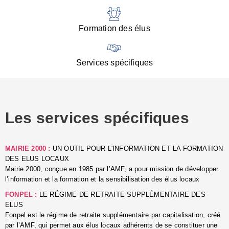
:
d
l
Formation des élus
C
■
N
Services spécifiques
:
s
u
p
e
Les services spécifiques
p
■
C
p
MAIRIE 2000 :
UN OUTIL POUR L'INFORMATION ET LA FORMATION
l
DES ELUS LOCAUX
r
Mairie 2000, conçue en 1985 par l’AMF, a pour mission de développer
d
l’information et la formation et la sensibilisation des élus locaux
l
FONPEL :
LE RÉGIME DE RETRAITE SUPPLÉMENTAIRE DES
p
ELUS
■
Fonpel est le régime de retraite supplémentaire par capitalisation, créé
L
par l’AMF, qui permet aux élus locaux adhérents de se constituer une
e