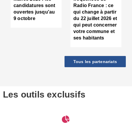
d
candidatures sont
Radio France : ce
c
ouvertes jusqu'au
qui change à partir
d
9 octobre
du 22 juillet 2026 et
l
qui peut concerner
P
votre commune et
d
ses habitants
:
c
d
r
Tous les partenariats
s
l
h
■
S
D
Les outils exclusifs
V
m
d
S
M
e