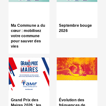
R
d
tr
d
c
Ma Commune a du
Septembre bouge
:
cœur : mobilisez
2026
s
votre commune
s
pour sauver des
s
vies
n
d
■
S
m
:
u
s
i
e
C
■
Grand Prix des
Évolution des
C
Maires 2026 : les
fréquences de