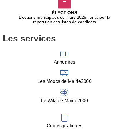
D
j
ÉLECTIONS
b
Elections municipales de mars 2026 : anticiper la
r
répartition des listes de candidats
u
m
Les services
p
■
V
l
V
Annuaires
(
d
C
Les Moocs de Mairie2000
d
s
i
Le Wiki de Mairie2000
■
P
d
l
d
Guides pratiques