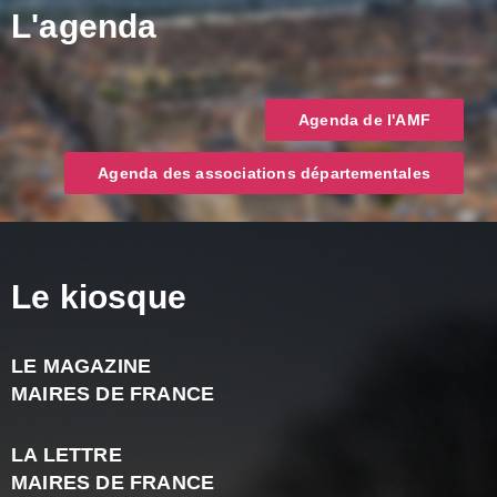
L'agenda
Agenda de l'AMF
Agenda des associations départementales
Le kiosque
LE MAGAZINE
J
MAIRES DE FRANCE
A
2
LA LETTRE
-
MAIRES DE FRANCE
N