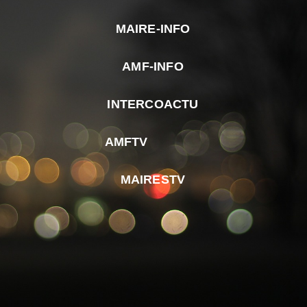
MAIRE-INFO
m
AMF-INFO
e
p
INTERCOACTU
d
M
AMFTV
d
F
MAIRESTV
e
l
m
d
r
d
m
e
d
é