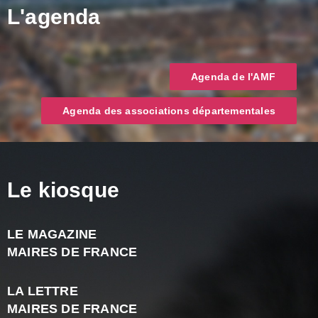
L'agenda
Agenda de l'AMF
Agenda des associations départementales
Le kiosque
LE MAGAZINE
J
MAIRES DE FRANCE
A
2
LA LETTRE
-
MAIRES DE FRANCE
N