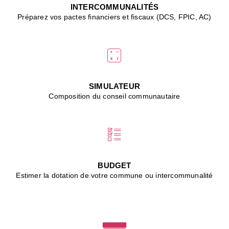
J
INTERCOMMUNALITÉS
(
Préparez vos pactes financiers et fiscaux (DCS, FPIC, AC)
i
u
vi
d
"
p
s
SIMULATEUR
"
Composition du conseil communautaire
■
L
B
:
l
é
c
BUDGET
l
Estimer la dotation de votre commune ou intercommunalité
f
d
c
m
■