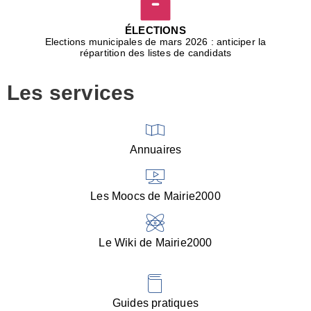
D
j
ÉLECTIONS
b
Elections municipales de mars 2026 : anticiper la
r
répartition des listes de candidats
u
m
Les services
p
■
V
l
V
Annuaires
(
d
C
Les Moocs de Mairie2000
d
s
i
Le Wiki de Mairie2000
■
P
d
l
d
Guides pratiques