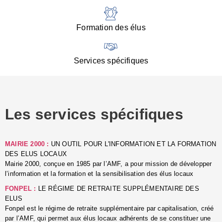
:
d
l
Formation des élus
C
■
N
Services spécifiques
:
s
u
p
e
Les services spécifiques
p
■
C
p
MAIRIE 2000 :
UN OUTIL POUR L'INFORMATION ET LA FORMATION
l
DES ELUS LOCAUX
r
Mairie 2000, conçue en 1985 par l’AMF, a pour mission de développer
d
l’information et la formation et la sensibilisation des élus locaux
l
FONPEL :
LE RÉGIME DE RETRAITE SUPPLÉMENTAIRE DES
p
ELUS
■
Fonpel est le régime de retraite supplémentaire par capitalisation, créé
L
par l’AMF, qui permet aux élus locaux adhérents de se constituer une
e