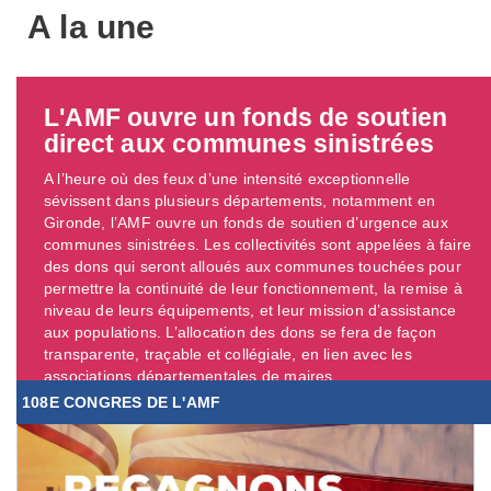
A la une
L'AMF ouvre un fonds de soutien
direct aux communes sinistrées
A l’heure où des feux d’une intensité exceptionnelle
sévissent dans plusieurs départements, notamment en
Gironde, l’AMF ouvre un fonds de soutien d’urgence aux
communes sinistrées. Les collectivités sont appelées à faire
des dons qui seront alloués aux communes touchées pour
permettre la continuité de leur fonctionnement, la remise à
niveau de leurs équipements, et leur mission d’assistance
aux populations. L’allocation des dons se fera de façon
transparente, traçable et collégiale, en lien avec les
associations départementales de maires. ...
108E CONGRES DE L'AMF