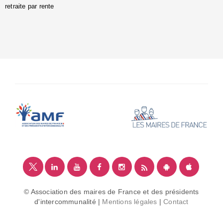
retraite par rente
i
é
:
m
© Association des maires de France et des présidents
d'intercommunalité |
Mentions légales
|
Contact