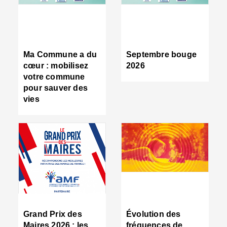
R
d
tr
d
c
Ma Commune a du
Septembre bouge
:
cœur : mobilisez
2026
s
votre commune
s
pour sauver des
s
vies
n
d
■
S
m
:
u
s
i
e
C
■
Grand Prix des
Évolution des
C
Maires 2026 : les
fréquences de