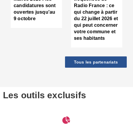
d
candidatures sont
Radio France : ce
c
ouvertes jusqu'au
qui change à partir
d
9 octobre
du 22 juillet 2026 et
l
qui peut concerner
P
votre commune et
d
ses habitants
:
c
d
r
Tous les partenariats
s
l
h
■
S
D
Les outils exclusifs
V
m
d
S
M
e