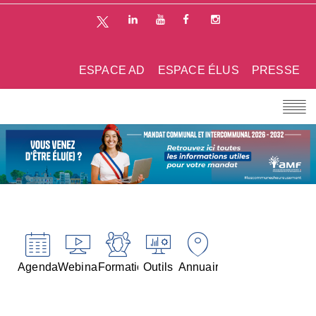
ESPACE AD
ESPACE ÉLUS
PRESSE
Agenda
Webinaires
Formations
Outils
Annuaires