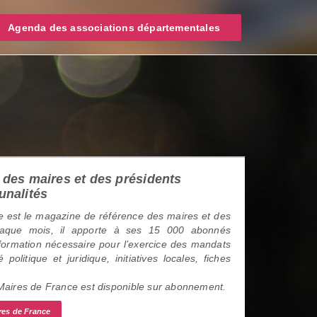
Agenda des associations départementales
des maires et des présidents
unalités
 est le magazine de référence des maires et des
haque mois, il apporte à ses 15 000 abonnés
information nécessaire pour l’exercice des mandats
é politique et juridique, initiatives locales, fiches
 Maires de France est disponible sur abonnement.
res de France