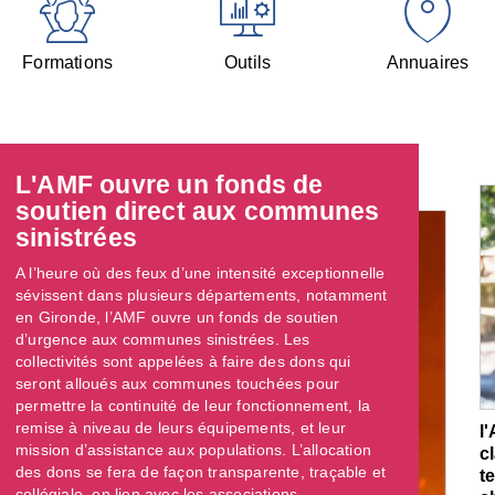
Formations
Outils
Annuaires
L'AMF ouvre un fonds de
soutien direct aux communes
sinistrées
A l’heure où des feux d’une intensité exceptionnelle
sévissent dans plusieurs départements, notamment
en Gironde, l’AMF ouvre un fonds de soutien
d’urgence aux communes sinistrées. Les
collectivités sont appelées à faire des dons qui
seront alloués aux communes touchées pour
permettre la continuité de leur fonctionnement, la
remise à niveau de leurs équipements, et leur
l
mission d’assistance aux populations. L’allocation
c
des dons se fera de façon transparente, traçable et
t
collégiale, en lien avec les associations