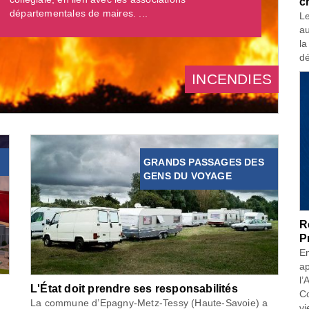
c
départementales de maires. ...
Le
au
la
dé
INCENDIES
GRANDS PASSAGES DES
GENS DU VOYAGE
R
P
En
ap
l’
L'État doit prendre ses responsabilités
Co
La commune d’Epagny-Metz-Tessy (Haute-Savoie) a
vi