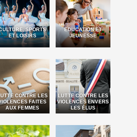
CULTURE, SPORTS
EDUCATION ET
ET LOISIRS
JEUNESSE
LUTTE CONTRE LES
LUTTE CONTRE LES
VIOLENCES FAITES
VIOLENCES ENVERS
AUX FEMMES
LES ÉLUS