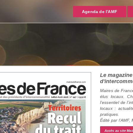
Agenda de l'AMF
Le magazine 
d'intercomm
Maires de France
élus locaux. C
l’essentiel de l’
locaux : actualit
pratiques.
Édité par l’AMF,
Accès au site Mai