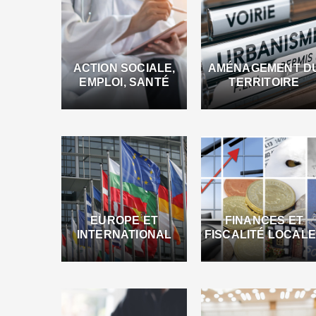
ACTION SOCIALE,
AMÉNAGEMENT D
EMPLOI, SANTÉ
TERRITOIRE
EUROPE ET
FINANCES ET
INTERNATIONAL
FISCALITÉ LOCAL