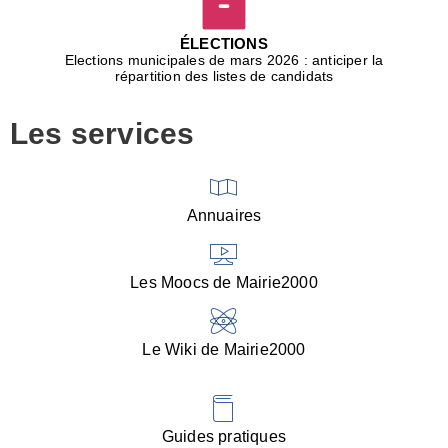
D
j
ÉLECTIONS
b
Elections municipales de mars 2026 : anticiper la
r
répartition des listes de candidats
u
m
Les services
p
■
V
l
V
Annuaires
(
d
C
Les Moocs de Mairie2000
d
s
i
Le Wiki de Mairie2000
■
P
d
l
d
Guides pratiques