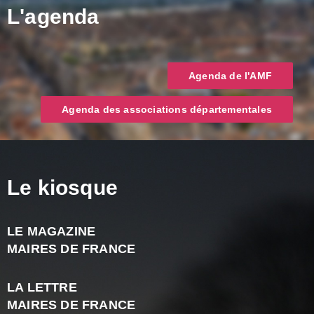
L'agenda
Agenda de l'AMF
Agenda des associations départementales
Le kiosque
LE MAGAZINE
J
MAIRES DE FRANCE
A
2
LA LETTRE
-
MAIRES DE FRANCE
N