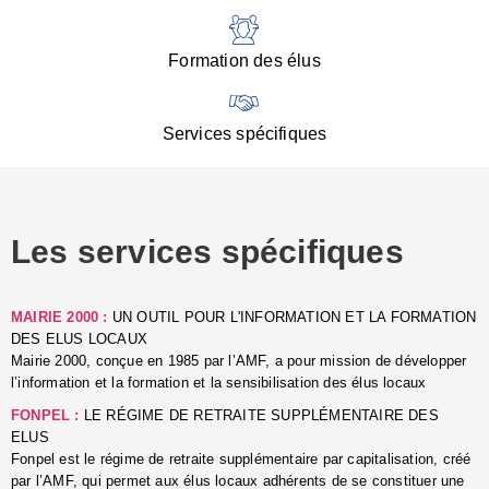
:
d
l
Formation des élus
C
■
N
Services spécifiques
:
s
u
p
e
Les services spécifiques
p
■
C
p
MAIRIE 2000 :
UN OUTIL POUR L'INFORMATION ET LA FORMATION
l
DES ELUS LOCAUX
r
Mairie 2000, conçue en 1985 par l’AMF, a pour mission de développer
d
l’information et la formation et la sensibilisation des élus locaux
l
FONPEL :
LE RÉGIME DE RETRAITE SUPPLÉMENTAIRE DES
p
ELUS
■
Fonpel est le régime de retraite supplémentaire par capitalisation, créé
L
par l’AMF, qui permet aux élus locaux adhérents de se constituer une
e