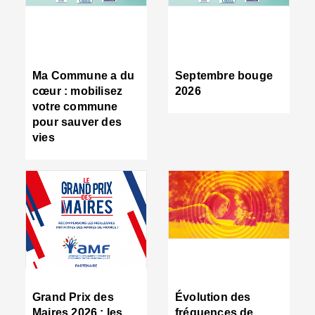
R
d
tr
d
c
Ma Commune a du
Septembre bouge
:
cœur : mobilisez
2026
s
votre commune
s
pour sauver des
s
vies
n
d
■
S
m
:
u
s
i
e
C
■
Grand Prix des
Évolution des
C
Maires 2026 : les
fréquences de