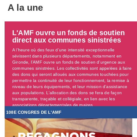
A la une
L'AMF ouvre un fonds de soutien
direct aux communes sinistrées
A l’heure où des feux d’une intensité exceptionnelle
sévissent dans plusieurs départements, notamment en
Gironde, l’AMF ouvre un fonds de soutien d’urgence aux
communes sinistrées. Les collectivités sont appelées à faire
des dons qui seront alloués aux communes touchées pour
permettre la continuité de leur fonctionnement, la remise à
niveau de leurs équipements, et leur mission d’assistance
aux populations. L’allocation des dons se fera de façon
transparente, traçable et collégiale, en lien avec les
associations départementales de maires. ...
108E CONGRES DE L'AMF