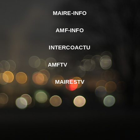
MAIRE-INFO
m
AMF-INFO
e
p
INTERCOACTU
d
M
AMFTV
d
F
MAIRESTV
e
l
m
d
r
d
m
e
d
é