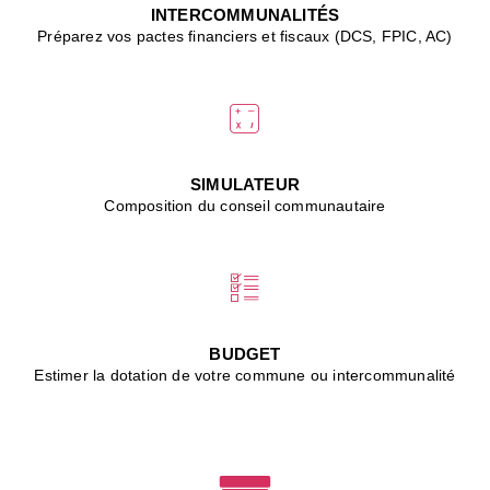
J
INTERCOMMUNALITÉS
(
Préparez vos pactes financiers et fiscaux (DCS, FPIC, AC)
i
u
vi
d
"
p
s
SIMULATEUR
"
Composition du conseil communautaire
■
L
B
:
l
é
c
BUDGET
l
Estimer la dotation de votre commune ou intercommunalité
f
d
c
m
■