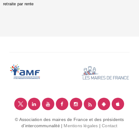
retraite par rente
i
é
:
m
© Association des maires de France et des présidents
d'intercommunalité |
Mentions légales
|
Contact