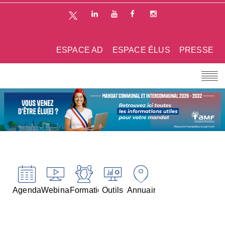
ESPACE AD
ESPACE ÉLUS
PRESSE
Agenda
Webinaires
Formations
Outils
Annuaires