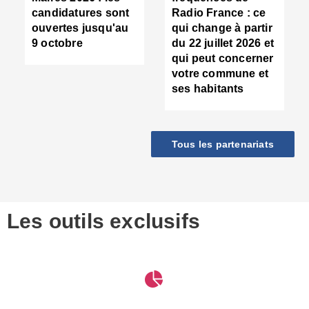
d
candidatures sont
Radio France : ce
c
ouvertes jusqu'au
qui change à partir
d
9 octobre
du 22 juillet 2026 et
l
qui peut concerner
P
votre commune et
d
ses habitants
:
c
d
r
Tous les partenariats
s
l
h
■
S
D
Les outils exclusifs
V
m
d
S
M
e