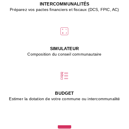
J
INTERCOMMUNALITÉS
(
Préparez vos pactes financiers et fiscaux (DCS, FPIC, AC)
i
u
vi
d
"
p
s
SIMULATEUR
"
Composition du conseil communautaire
■
L
B
:
l
é
c
BUDGET
l
Estimer la dotation de votre commune ou intercommunalité
f
d
c
m
■