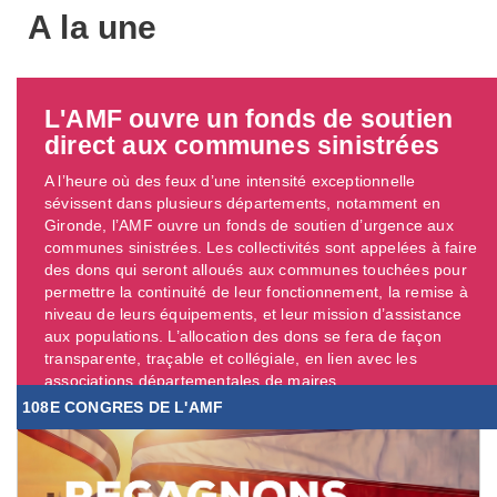
A la une
L'AMF ouvre un fonds de soutien
direct aux communes sinistrées
A l’heure où des feux d’une intensité exceptionnelle
sévissent dans plusieurs départements, notamment en
Gironde, l’AMF ouvre un fonds de soutien d’urgence aux
communes sinistrées. Les collectivités sont appelées à faire
des dons qui seront alloués aux communes touchées pour
permettre la continuité de leur fonctionnement, la remise à
niveau de leurs équipements, et leur mission d’assistance
aux populations. L’allocation des dons se fera de façon
transparente, traçable et collégiale, en lien avec les
associations départementales de maires. ...
108E CONGRES DE L'AMF