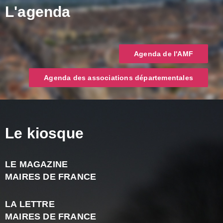
L'agenda
Agenda de l'AMF
Agenda des associations départementales
Le kiosque
LE MAGAZINE
J
MAIRES DE FRANCE
A
2
LA LETTRE
-
MAIRES DE FRANCE
N