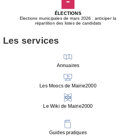
D
j
ÉLECTIONS
b
Elections municipales de mars 2026 : anticiper la
r
répartition des listes de candidats
u
m
Les services
p
■
V
l
V
Annuaires
(
d
C
Les Moocs de Mairie2000
d
s
i
Le Wiki de Mairie2000
■
P
d
l
d
Guides pratiques