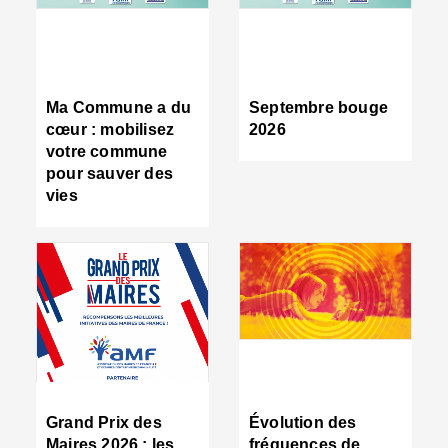
R
d
tr
d
c
Ma Commune a du
Septembre bouge
:
cœur : mobilisez
2026
s
votre commune
s
pour sauver des
s
vies
n
d
■
S
m
:
u
s
i
e
C
■
Grand Prix des
Évolution des
C
Maires 2026 : les
fréquences de