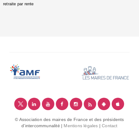
retraite par rente
i
é
:
m
© Association des maires de France et des présidents
d'intercommunalité |
Mentions légales
|
Contact