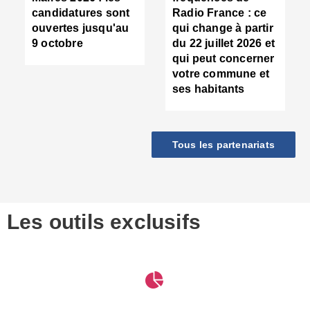
d
candidatures sont
Radio France : ce
c
ouvertes jusqu'au
qui change à partir
d
9 octobre
du 22 juillet 2026 et
l
qui peut concerner
P
votre commune et
d
ses habitants
:
c
d
r
Tous les partenariats
s
l
h
■
S
D
Les outils exclusifs
V
m
d
S
M
e