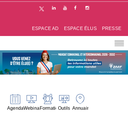
ESPACE AD
ESPACE ÉLUS
PRESSE
Agenda
Webinaires
Formations
Outils
Annuaires