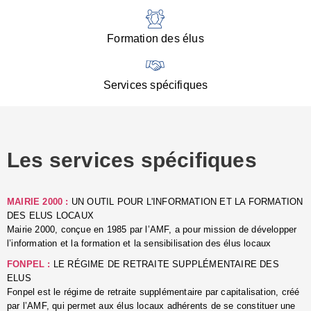
:
d
l
Formation des élus
C
■
N
Services spécifiques
:
s
u
p
e
Les services spécifiques
p
■
C
p
MAIRIE 2000 :
UN OUTIL POUR L'INFORMATION ET LA FORMATION
l
DES ELUS LOCAUX
r
Mairie 2000, conçue en 1985 par l’AMF, a pour mission de développer
d
l’information et la formation et la sensibilisation des élus locaux
l
FONPEL :
LE RÉGIME DE RETRAITE SUPPLÉMENTAIRE DES
p
ELUS
■
Fonpel est le régime de retraite supplémentaire par capitalisation, créé
L
par l’AMF, qui permet aux élus locaux adhérents de se constituer une
e