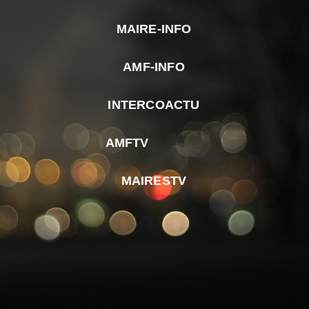
MAIRE-INFO
m
AMF-INFO
e
p
INTERCOACTU
d
M
AMFTV
d
F
MAIRESTV
e
l
m
d
r
d
m
e
d
é