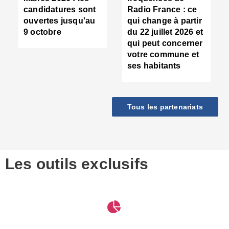
d
candidatures sont
Radio France : ce
c
ouvertes jusqu'au
qui change à partir
d
9 octobre
du 22 juillet 2026 et
l
qui peut concerner
P
votre commune et
d
ses habitants
:
c
d
r
Tous les partenariats
s
l
h
■
S
D
Les outils exclusifs
V
m
d
S
M
e