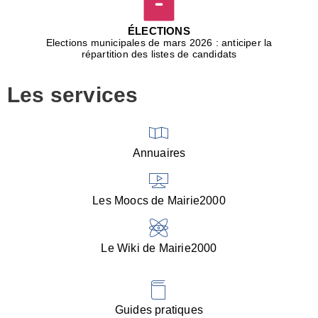
D
j
ÉLECTIONS
b
Elections municipales de mars 2026 : anticiper la
r
répartition des listes de candidats
u
m
Les services
p
■
V
l
V
Annuaires
(
d
C
Les Moocs de Mairie2000
d
s
i
Le Wiki de Mairie2000
■
P
d
l
d
Guides pratiques