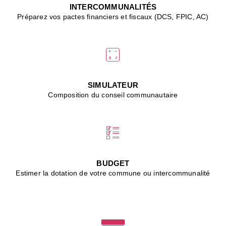
J
INTERCOMMUNALITÉS
(
Préparez vos pactes financiers et fiscaux (DCS, FPIC, AC)
i
u
vi
d
"
p
s
SIMULATEUR
"
Composition du conseil communautaire
■
L
B
:
l
é
c
BUDGET
l
Estimer la dotation de votre commune ou intercommunalité
f
d
c
m
■