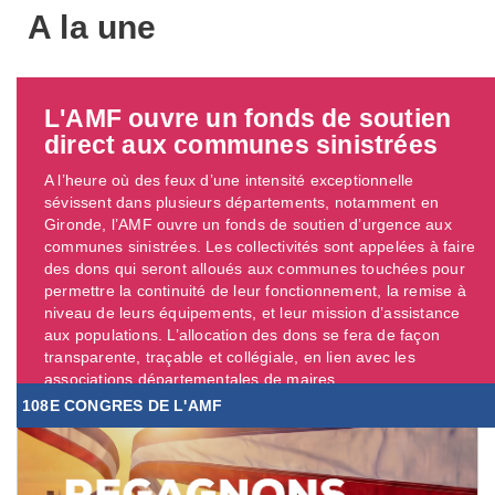
A la une
L'AMF ouvre un fonds de soutien
direct aux communes sinistrées
A l’heure où des feux d’une intensité exceptionnelle
sévissent dans plusieurs départements, notamment en
Gironde, l’AMF ouvre un fonds de soutien d’urgence aux
communes sinistrées. Les collectivités sont appelées à faire
des dons qui seront alloués aux communes touchées pour
permettre la continuité de leur fonctionnement, la remise à
niveau de leurs équipements, et leur mission d’assistance
aux populations. L’allocation des dons se fera de façon
transparente, traçable et collégiale, en lien avec les
associations départementales de maires. ...
108E CONGRES DE L'AMF