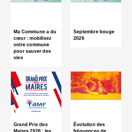
R
d
tr
d
c
Ma Commune a du
Septembre bouge
:
cœur : mobilisez
2026
s
votre commune
s
pour sauver des
s
vies
n
d
■
S
m
:
u
s
i
e
C
■
Grand Prix des
Évolution des
C
Maires 2026 : les
fréquences de