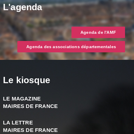
L'agenda
Agenda de l'AMF
Agenda des associations départementales
Le kiosque
LE MAGAZINE
J
MAIRES DE FRANCE
A
2
LA LETTRE
-
MAIRES DE FRANCE
N