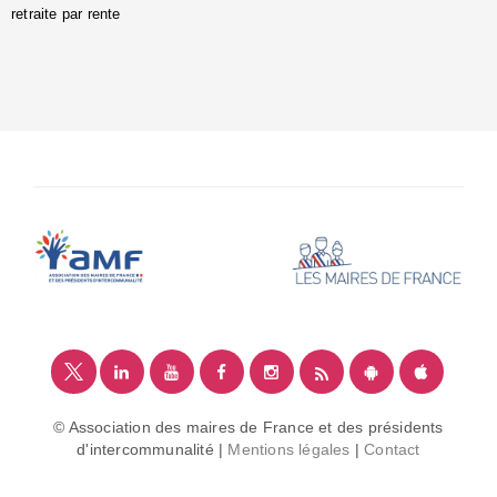
retraite par rente
i
é
:
m
© Association des maires de France et des présidents
d'intercommunalité |
Mentions légales
|
Contact