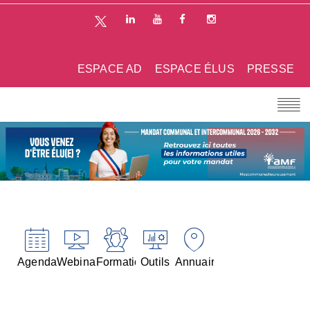
ESPACE AD
ESPACE ÉLUS
PRESSE
Agenda
Webinaires
Formations
Outils
Annuaires