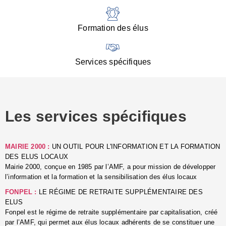
:
d
l
Formation des élus
C
■
N
Services spécifiques
:
s
u
p
e
Les services spécifiques
p
■
C
p
MAIRIE 2000 :
UN OUTIL POUR L'INFORMATION ET LA FORMATION
l
DES ELUS LOCAUX
r
Mairie 2000, conçue en 1985 par l’AMF, a pour mission de développer
d
l’information et la formation et la sensibilisation des élus locaux
l
FONPEL :
LE RÉGIME DE RETRAITE SUPPLÉMENTAIRE DES
p
ELUS
■
Fonpel est le régime de retraite supplémentaire par capitalisation, créé
L
par l’AMF, qui permet aux élus locaux adhérents de se constituer une
e