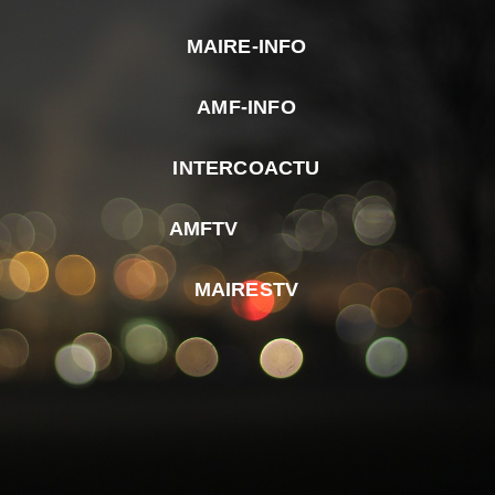
MAIRE-INFO
m
AMF-INFO
e
p
INTERCOACTU
d
M
AMFTV
d
F
MAIRESTV
e
l
m
d
r
d
m
e
d
é