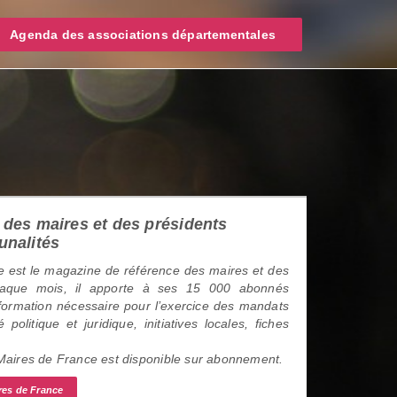
Agenda des associations départementales
des maires et des présidents
unalités
 est le magazine de référence des maires et des
haque mois, il apporte à ses 15 000 abonnés
information nécessaire pour l’exercice des mandats
é politique et juridique, initiatives locales, fiches
 Maires de France est disponible sur abonnement.
res de France