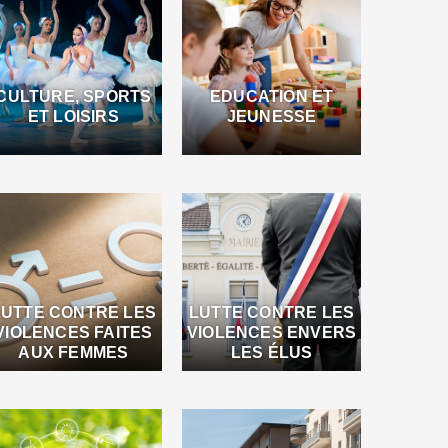
CULTURE, SPORTS
EDUCATION ET
ET LOISIRS
JEUNESSE
LUTTE CONTRE LES
LUTTE CONTRE LES
VIOLENCES FAITES
VIOLENCES ENVERS
AUX FEMMES
LES ÉLUS