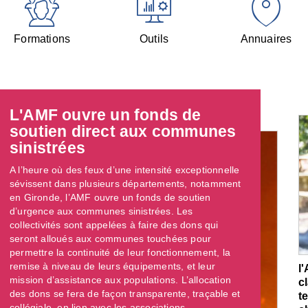
Formations
Outils
Annuaires
L'AMF ouvre un fonds de
soutien direct aux communes
sinistrées
A l’heure où des feux d’une intensité exceptionnelle
sévissent dans plusieurs départements, notamment
en Gironde, l’AMF ouvre un fonds de soutien
d’urgence aux communes sinistrées. Les
collectivités sont appelées à faire des dons qui
seront alloués aux communes touchées pour
permettre la continuité de leur fonctionnement, la
remise à niveau de leurs équipements, et leur
l
mission d’assistance aux populations. L’allocation
c
des dons se fera de façon transparente, traçable et
t
collégiale, en lien avec les associations