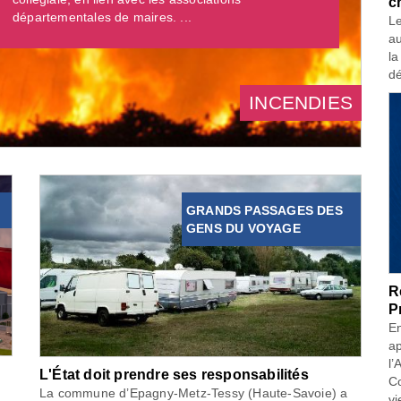
c
départementales de maires. ...
Le
au
la
dé
INCENDIES
GRANDS PASSAGES DES
GENS DU VOYAGE
R
P
En
ap
l’
L'État doit prendre ses responsabilités
Co
La commune d’Epagny-Metz-Tessy (Haute-Savoie) a
vi