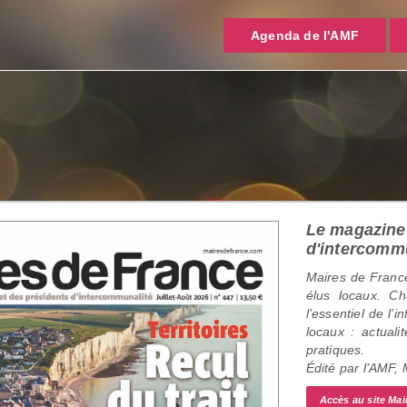
Agenda de l'AMF
Le magazine 
d'intercomm
Maires de France
élus locaux. C
l’essentiel de l’
locaux : actualit
pratiques.
Édité par l’AMF,
Accès au site Mai