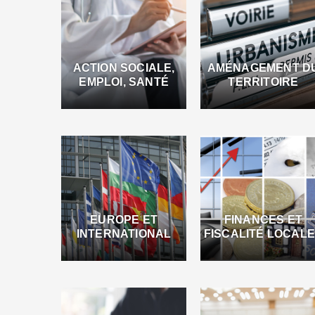
ACTION SOCIALE,
AMÉNAGEMENT D
EMPLOI, SANTÉ
TERRITOIRE
EUROPE ET
FINANCES ET
INTERNATIONAL
FISCALITÉ LOCAL