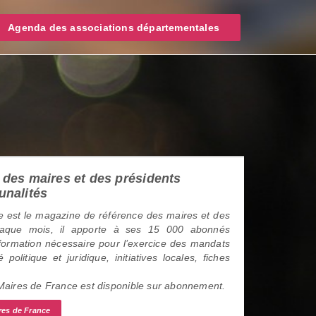
Agenda des associations départementales
des maires et des présidents
unalités
 est le magazine de référence des maires et des
haque mois, il apporte à ses 15 000 abonnés
information nécessaire pour l’exercice des mandats
é politique et juridique, initiatives locales, fiches
 Maires de France est disponible sur abonnement.
res de France