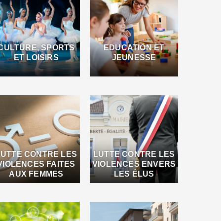
CULTURE, SPORTS
EDUCATION ET
ET LOISIRS
JEUNESSE
LUTTE CONTRE LES
LUTTE CONTRE LES
VIOLENCES FAITES
VIOLENCES ENVERS
AUX FEMMES
LES ÉLUS