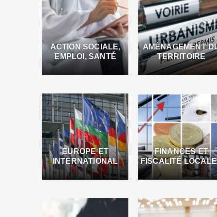
ACTION SOCIALE,
AMÉNAGEMENT D
EMPLOI, SANTÉ
TERRITOIRE
EUROPE ET
FINANCES ET
INTERNATIONAL
FISCALITÉ LOCAL