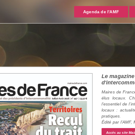
Agenda de l'AMF
Le magazine 
d'intercomm
Maires de France
élus locaux. C
l’essentiel de l’
locaux : actualit
pratiques.
Édité par l’AMF,
Accès au site Mai