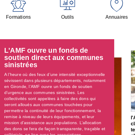
Formations
Outils
Annuaires
L'AMF ouvre un fonds de
soutien direct aux communes
sinistrées
A l’heure où des feux d’une intensité exceptionnelle
sévissent dans plusieurs départements, notamment
en Gironde, l’AMF ouvre un fonds de soutien
d’urgence aux communes sinistrées. Les
collectivités sont appelées à faire des dons qui
seront alloués aux communes touchées pour
permettre la continuité de leur fonctionnement, la
remise à niveau de leurs équipements, et leur
l
mission d’assistance aux populations. L’allocation
c
des dons se fera de façon transparente, traçable et
t
collégiale, en lien avec les associations