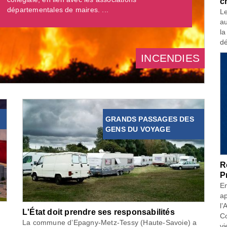
c
départementales de maires. ...
Le
au
la
dé
INCENDIES
GRANDS PASSAGES DES
GENS DU VOYAGE
R
P
En
ap
l’
L'État doit prendre ses responsabilités
Co
La commune d’Epagny-Metz-Tessy (Haute-Savoie) a
vi