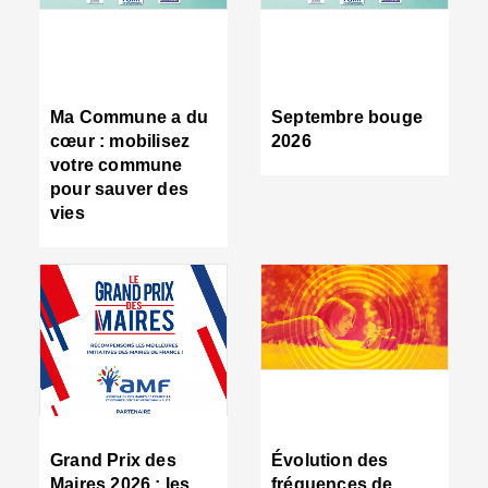
R
d
tr
d
c
Ma Commune a du
Septembre bouge
:
cœur : mobilisez
2026
s
votre commune
s
pour sauver des
s
vies
n
d
■
S
m
:
u
s
i
e
C
■
Grand Prix des
Évolution des
C
Maires 2026 : les
fréquences de