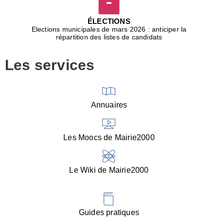
D
j
ÉLECTIONS
b
Elections municipales de mars 2026 : anticiper la
r
répartition des listes de candidats
u
m
Les services
p
■
V
l
V
Annuaires
(
d
C
Les Moocs de Mairie2000
d
s
i
Le Wiki de Mairie2000
■
P
d
l
d
Guides pratiques