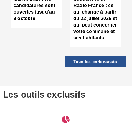
d
candidatures sont
Radio France : ce
c
ouvertes jusqu'au
qui change à partir
d
9 octobre
du 22 juillet 2026 et
l
qui peut concerner
P
votre commune et
d
ses habitants
:
c
d
r
Tous les partenariats
s
l
h
■
S
D
Les outils exclusifs
V
m
d
S
M
e