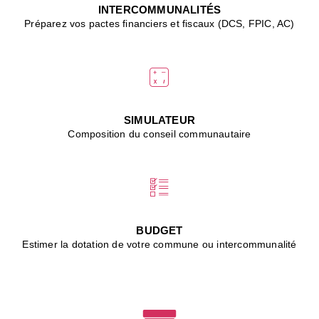
J
INTERCOMMUNALITÉS
(
Préparez vos pactes financiers et fiscaux (DCS, FPIC, AC)
i
u
vi
d
"
p
s
SIMULATEUR
"
Composition du conseil communautaire
■
L
B
:
l
é
c
BUDGET
l
Estimer la dotation de votre commune ou intercommunalité
f
d
c
m
■