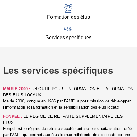
:
d
l
Formation des élus
C
■
N
Services spécifiques
:
s
u
p
e
Les services spécifiques
p
■
C
p
MAIRIE 2000 :
UN OUTIL POUR L'INFORMATION ET LA FORMATION
l
DES ELUS LOCAUX
r
Mairie 2000, conçue en 1985 par l’AMF, a pour mission de développer
d
l’information et la formation et la sensibilisation des élus locaux
l
FONPEL :
LE RÉGIME DE RETRAITE SUPPLÉMENTAIRE DES
p
ELUS
■
Fonpel est le régime de retraite supplémentaire par capitalisation, créé
L
par l’AMF, qui permet aux élus locaux adhérents de se constituer une
e