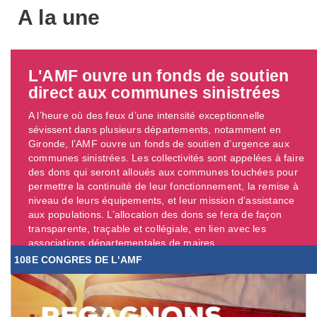
A la une
L'AMF ouvre un fonds de soutien
direct aux communes sinistrées
A l’heure où des feux d’une intensité exceptionnelle
sévissent dans plusieurs départements, notamment en
Gironde, l’AMF ouvre un fonds de soutien d’urgence aux
communes sinistrées. Les collectivités sont appelées à faire
des dons qui seront alloués aux communes touchées pour
permettre la continuité de leur fonctionnement, la remise à
niveau de leurs équipements, et leur mission d’assistance
aux populations. L’allocation des dons se fera de façon
transparente, traçable et collégiale, en lien avec les
associations départementales de maires. ...
108E CONGRES DE L'AMF