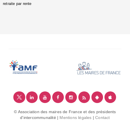
retraite par rente
i
é
:
m
© Association des maires de France et des présidents
d'intercommunalité |
Mentions légales
|
Contact