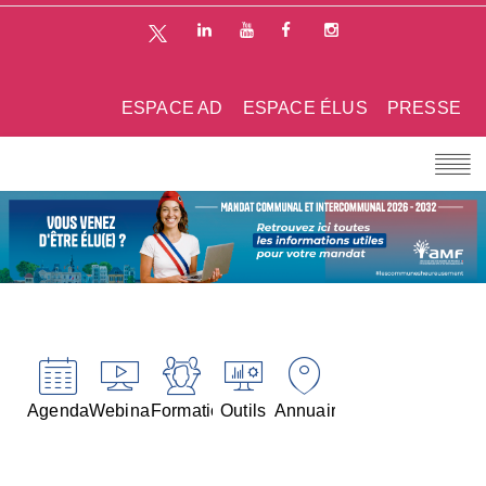
ESPACE AD
ESPACE ÉLUS
PRESSE
Agenda
Webinaires
Formations
Outils
Annuaires