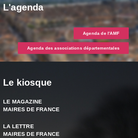
L'agenda
Agenda de l'AMF
Agenda des associations départementales
Le kiosque
LE MAGAZINE
J
MAIRES DE FRANCE
A
2
LA LETTRE
-
MAIRES DE FRANCE
N