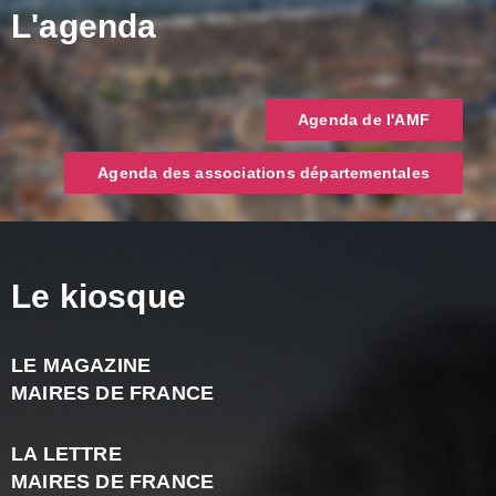
L'agenda
Agenda de l'AMF
Agenda des associations départementales
Le kiosque
LE MAGAZINE
J
MAIRES DE FRANCE
A
2
LA LETTRE
-
MAIRES DE FRANCE
N