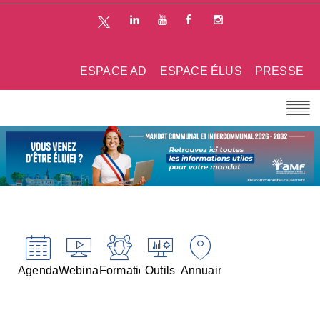
ESPACE AD
ESPACE ÉLUS
PRESSE
Agenda
Webinaires
Formations
Outils
Annuaires