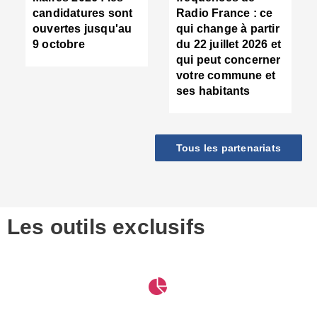
d
candidatures sont
Radio France : ce
c
ouvertes jusqu'au
qui change à partir
d
9 octobre
du 22 juillet 2026 et
l
qui peut concerner
P
votre commune et
d
ses habitants
:
c
d
r
Tous les partenariats
s
l
h
■
S
D
Les outils exclusifs
V
m
d
S
M
e