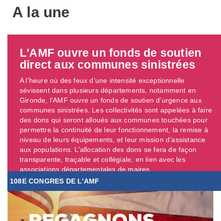
A la une
L'AMF ouvre un fonds de soutien
direct aux communes sinistrées
A l’heure où des feux d’une intensité exceptionnelle
sévissent dans plusieurs départements, notamment en
Gironde, l’AMF ouvre un fonds de soutien d’urgence aux
communes sinistrées. Les collectivités sont appelées à faire
des dons qui seront alloués aux communes touchées pour
permettre la continuité de leur fonctionnement, la remise à
niveau de leurs équipements, et leur mission d’assistance
aux populations. L’allocation des dons se fera de façon
transparente, traçable et collégiale, en lien avec les
associations départementales de maires. ...
108E CONGRES DE L'AMF