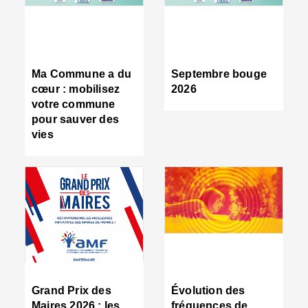
R
d
tr
d
c
Ma Commune a du
Septembre bouge
:
cœur : mobilisez
2026
s
votre commune
s
pour sauver des
s
vies
n
d
■
S
m
:
u
s
i
e
C
■
Grand Prix des
Évolution des
C
Maires 2026 : les
fréquences de