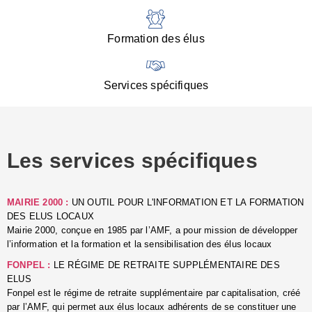
:
d
l
Formation des élus
C
■
N
Services spécifiques
:
s
u
p
e
Les services spécifiques
p
■
C
p
MAIRIE 2000 :
UN OUTIL POUR L'INFORMATION ET LA FORMATION
l
DES ELUS LOCAUX
r
Mairie 2000, conçue en 1985 par l’AMF, a pour mission de développer
d
l’information et la formation et la sensibilisation des élus locaux
l
FONPEL :
LE RÉGIME DE RETRAITE SUPPLÉMENTAIRE DES
p
ELUS
■
Fonpel est le régime de retraite supplémentaire par capitalisation, créé
L
par l’AMF, qui permet aux élus locaux adhérents de se constituer une
e