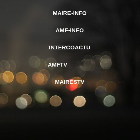
MAIRE-INFO
m
AMF-INFO
e
p
INTERCOACTU
d
M
AMFTV
d
F
MAIRESTV
e
l
m
d
r
d
m
e
d
é