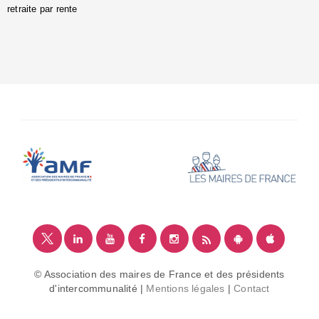
retraite par rente
i
é
:
m
© Association des maires de France et des présidents
d'intercommunalité |
Mentions légales
|
Contact