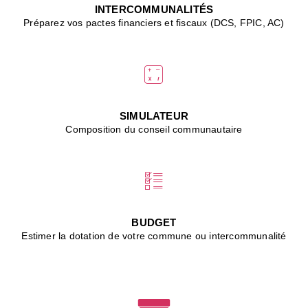
J
INTERCOMMUNALITÉS
(
Préparez vos pactes financiers et fiscaux (DCS, FPIC, AC)
i
u
vi
d
"
p
s
SIMULATEUR
"
Composition du conseil communautaire
■
L
B
:
l
é
c
BUDGET
l
Estimer la dotation de votre commune ou intercommunalité
f
d
c
m
■