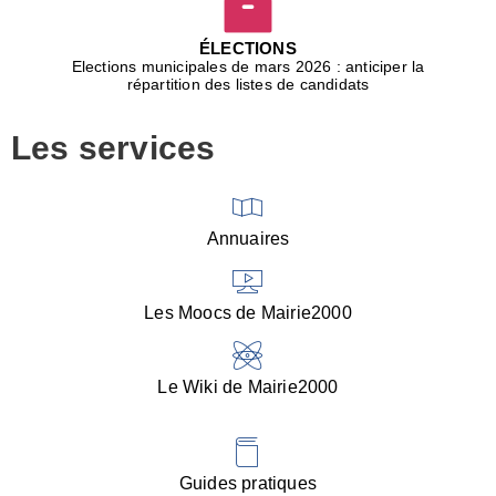
D
j
ÉLECTIONS
b
Elections municipales de mars 2026 : anticiper la
r
répartition des listes de candidats
u
m
Les services
p
■
V
l
V
Annuaires
(
d
C
Les Moocs de Mairie2000
d
s
i
Le Wiki de Mairie2000
■
P
d
l
d
Guides pratiques