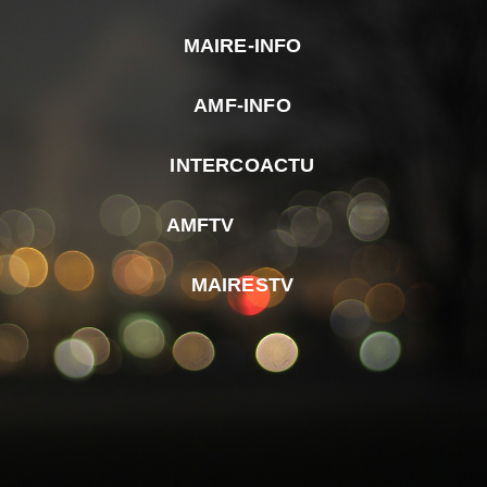
MAIRE-INFO
m
AMF-INFO
e
p
INTERCOACTU
d
M
AMFTV
d
F
MAIRESTV
e
l
m
d
r
d
m
e
d
é