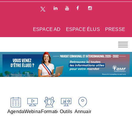
ESPACE AD
ESPACE ÉLUS
PRESSE
Agenda
Webinaires
Formations
Outils
Annuaires