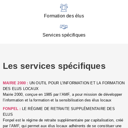
:
d
l
Formation des élus
C
■
N
Services spécifiques
:
s
u
p
e
Les services spécifiques
p
■
C
p
MAIRIE 2000 :
UN OUTIL POUR L'INFORMATION ET LA FORMATION
l
DES ELUS LOCAUX
r
Mairie 2000, conçue en 1985 par l’AMF, a pour mission de développer
d
l’information et la formation et la sensibilisation des élus locaux
l
FONPEL :
LE RÉGIME DE RETRAITE SUPPLÉMENTAIRE DES
p
ELUS
■
Fonpel est le régime de retraite supplémentaire par capitalisation, créé
L
par l’AMF, qui permet aux élus locaux adhérents de se constituer une
e