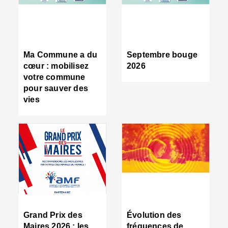
R
d
tr
d
c
Ma Commune a du
Septembre bouge
:
cœur : mobilisez
2026
s
votre commune
s
pour sauver des
s
vies
n
d
■
S
m
:
u
s
i
e
C
■
Grand Prix des
Évolution des
C
Maires 2026 : les
fréquences de