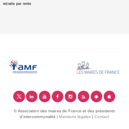
retraite par rente
i
é
:
m
© Association des maires de France et des présidents
d'intercommunalité |
Mentions légales
|
Contact