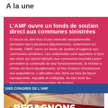
A la une
L'AMF ouvre un fonds de soutien
direct aux communes sinistrées
A l’heure où des feux d’une intensité exceptionnelle
sévissent dans plusieurs départements, notamment en
Gironde, l’AMF ouvre un fonds de soutien d’urgence aux
communes sinistrées. Les collectivités sont appelées à faire
des dons qui seront alloués aux communes touchées pour
permettre la continuité de leur fonctionnement, la remise à
niveau de leurs équipements, et leur mission d’assistance
aux populations. L’allocation des dons se fera de façon
transparente, traçable et collégiale, en lien avec les
associations départementales de maires. ...
108E CONGRES DE L'AMF