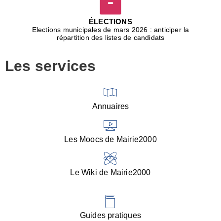
D
j
ÉLECTIONS
b
Elections municipales de mars 2026 : anticiper la
r
répartition des listes de candidats
u
m
Les services
p
■
V
l
V
Annuaires
(
d
C
Les Moocs de Mairie2000
d
s
i
Le Wiki de Mairie2000
■
P
d
l
d
Guides pratiques