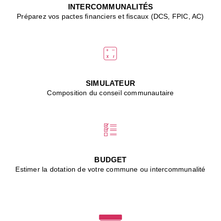
J
INTERCOMMUNALITÉS
(
Préparez vos pactes financiers et fiscaux (DCS, FPIC, AC)
i
u
vi
d
"
p
s
SIMULATEUR
"
Composition du conseil communautaire
■
L
B
:
l
é
c
BUDGET
l
Estimer la dotation de votre commune ou intercommunalité
f
d
c
m
■