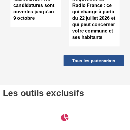
d
candidatures sont
Radio France : ce
c
ouvertes jusqu'au
qui change à partir
d
9 octobre
du 22 juillet 2026 et
l
qui peut concerner
P
votre commune et
d
ses habitants
:
c
d
r
Tous les partenariats
s
l
h
■
S
D
Les outils exclusifs
V
m
d
S
M
e