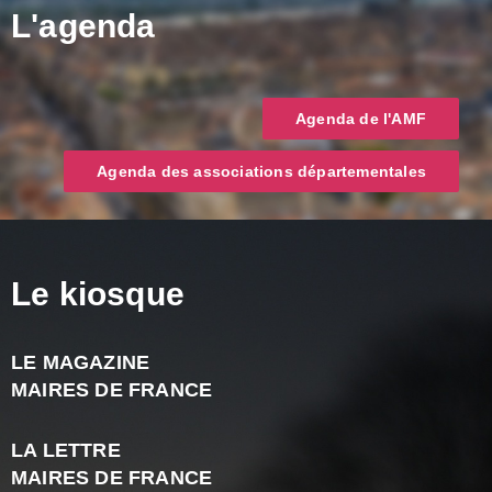
L'agenda
Agenda de l'AMF
Agenda des associations départementales
Le kiosque
LE MAGAZINE
J
MAIRES DE FRANCE
A
2
LA LETTRE
-
MAIRES DE FRANCE
N