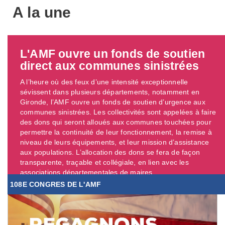
A la une
L'AMF ouvre un fonds de soutien
direct aux communes sinistrées
A l’heure où des feux d’une intensité exceptionnelle
sévissent dans plusieurs départements, notamment en
Gironde, l’AMF ouvre un fonds de soutien d’urgence aux
communes sinistrées. Les collectivités sont appelées à faire
des dons qui seront alloués aux communes touchées pour
permettre la continuité de leur fonctionnement, la remise à
niveau de leurs équipements, et leur mission d’assistance
aux populations. L’allocation des dons se fera de façon
transparente, traçable et collégiale, en lien avec les
associations départementales de maires. ...
108E CONGRES DE L'AMF