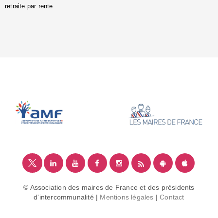
retraite par rente
i
é
:
m
© Association des maires de France et des présidents
d'intercommunalité |
Mentions légales
|
Contact