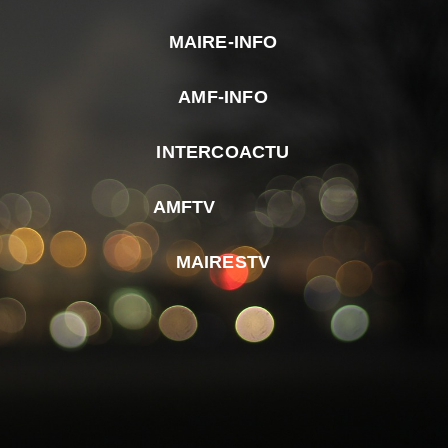
MAIRE-INFO
m
AMF-INFO
e
p
INTERCOACTU
d
M
AMFTV
d
F
MAIRESTV
e
l
m
d
r
d
m
e
d
é