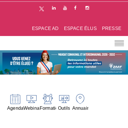
ESPACE AD
ESPACE ÉLUS
PRESSE
Agenda
Webinaires
Formations
Outils
Annuaires