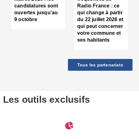
d
candidatures sont
Radio France : ce
c
ouvertes jusqu'au
qui change à partir
d
9 octobre
du 22 juillet 2026 et
l
qui peut concerner
P
votre commune et
d
ses habitants
:
c
d
r
Tous les partenariats
s
l
h
■
S
D
Les outils exclusifs
V
m
d
S
M
e