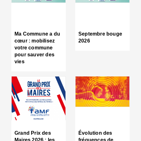
R
d
tr
d
c
Ma Commune a du
Septembre bouge
:
cœur : mobilisez
2026
s
votre commune
s
pour sauver des
s
vies
n
d
■
S
m
:
u
s
i
e
C
■
Grand Prix des
Évolution des
C
Maires 2026 : les
fréquences de