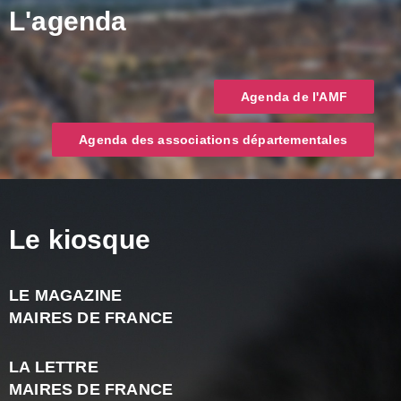
L'agenda
Agenda de l'AMF
Agenda des associations départementales
Le kiosque
LE MAGAZINE
J
MAIRES DE FRANCE
A
2
LA LETTRE
-
MAIRES DE FRANCE
N