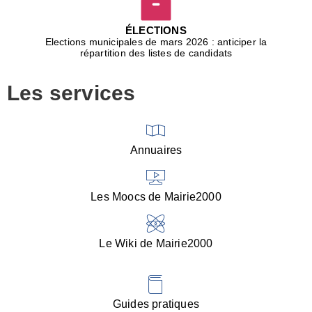
D
j
ÉLECTIONS
b
Elections municipales de mars 2026 : anticiper la
r
répartition des listes de candidats
u
m
Les services
p
■
V
l
V
Annuaires
(
d
C
Les Moocs de Mairie2000
d
s
i
Le Wiki de Mairie2000
■
P
d
l
d
Guides pratiques