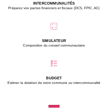
J
INTERCOMMUNALITÉS
(
Préparez vos pactes financiers et fiscaux (DCS, FPIC, AC)
i
u
vi
d
"
p
s
SIMULATEUR
"
Composition du conseil communautaire
■
L
B
:
l
é
c
BUDGET
l
Estimer la dotation de votre commune ou intercommunalité
f
d
c
m
■