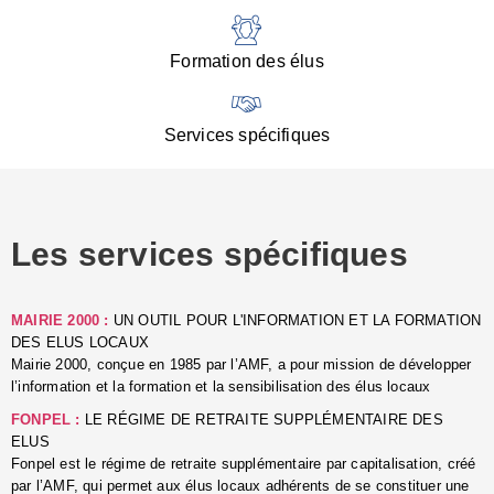
:
d
l
Formation des élus
C
■
N
Services spécifiques
:
s
u
p
e
Les services spécifiques
p
■
C
p
MAIRIE 2000 :
UN OUTIL POUR L'INFORMATION ET LA FORMATION
l
DES ELUS LOCAUX
r
Mairie 2000, conçue en 1985 par l’AMF, a pour mission de développer
d
l’information et la formation et la sensibilisation des élus locaux
l
FONPEL :
LE RÉGIME DE RETRAITE SUPPLÉMENTAIRE DES
p
ELUS
■
Fonpel est le régime de retraite supplémentaire par capitalisation, créé
L
par l’AMF, qui permet aux élus locaux adhérents de se constituer une
e