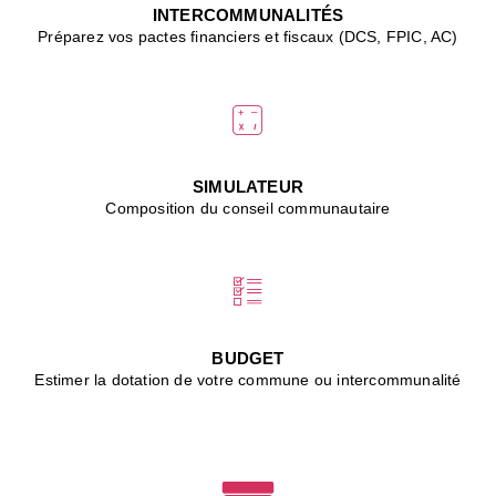
J
INTERCOMMUNALITÉS
(
Préparez vos pactes financiers et fiscaux (DCS, FPIC, AC)
i
u
vi
d
"
p
s
SIMULATEUR
"
Composition du conseil communautaire
■
L
B
:
l
é
c
BUDGET
l
Estimer la dotation de votre commune ou intercommunalité
f
d
c
m
■