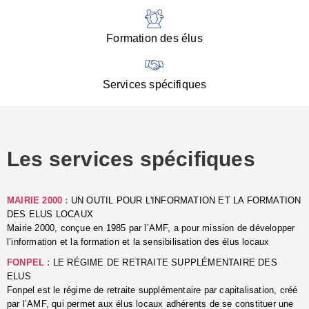
:
d
l
Formation des élus
C
■
N
Services spécifiques
:
s
u
p
e
Les services spécifiques
p
■
C
p
MAIRIE 2000 :
UN OUTIL POUR L'INFORMATION ET LA FORMATION
l
DES ELUS LOCAUX
r
Mairie 2000, conçue en 1985 par l’AMF, a pour mission de développer
d
l’information et la formation et la sensibilisation des élus locaux
l
FONPEL :
LE RÉGIME DE RETRAITE SUPPLÉMENTAIRE DES
p
ELUS
■
Fonpel est le régime de retraite supplémentaire par capitalisation, créé
L
par l’AMF, qui permet aux élus locaux adhérents de se constituer une
e