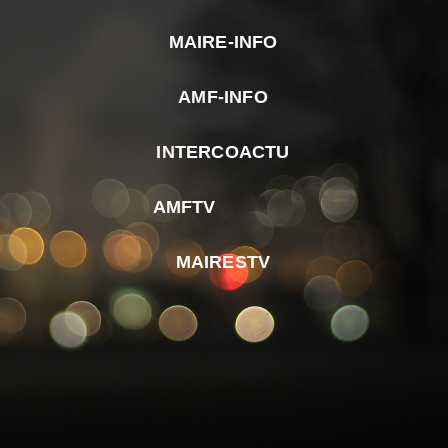
MAIRE-INFO
m
AMF-INFO
e
p
INTERCOACTU
d
M
AMFTV
d
F
MAIRESTV
e
l
m
d
r
d
m
e
d
é