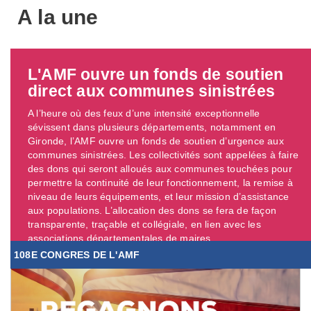
A la une
L'AMF ouvre un fonds de soutien
direct aux communes sinistrées
A l’heure où des feux d’une intensité exceptionnelle
sévissent dans plusieurs départements, notamment en
Gironde, l’AMF ouvre un fonds de soutien d’urgence aux
communes sinistrées. Les collectivités sont appelées à faire
des dons qui seront alloués aux communes touchées pour
permettre la continuité de leur fonctionnement, la remise à
niveau de leurs équipements, et leur mission d’assistance
aux populations. L’allocation des dons se fera de façon
transparente, traçable et collégiale, en lien avec les
associations départementales de maires. ...
108E CONGRES DE L'AMF