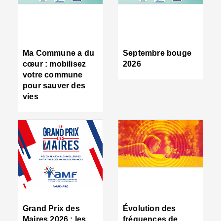
R
d
tr
d
c
Ma Commune a du
Septembre bouge
:
cœur : mobilisez
2026
s
votre commune
s
pour sauver des
s
vies
n
d
■
S
m
:
u
s
i
e
C
■
Grand Prix des
Évolution des
C
Maires 2026 : les
fréquences de