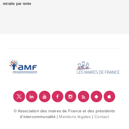
retraite par rente
i
é
:
m
© Association des maires de France et des présidents
d'intercommunalité |
Mentions légales
|
Contact