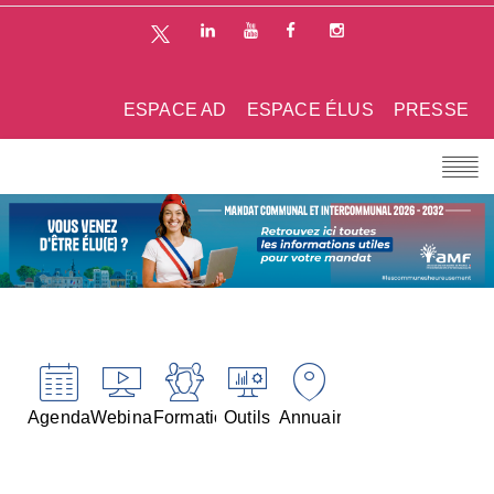
ESPACE AD
ESPACE ÉLUS
PRESSE
Agenda
Webinaires
Formations
Outils
Annuaires