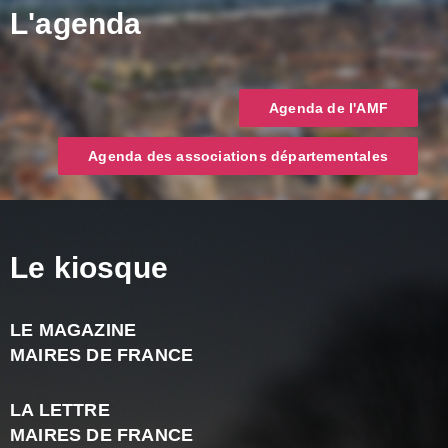
L'agenda
Agenda de l'AMF
Agenda des associations départementales
Le kiosque
LE MAGAZINE
J
MAIRES DE FRANCE
A
2
LA LETTRE
-
MAIRES DE FRANCE
N