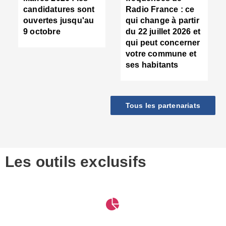
d
candidatures sont
Radio France : ce
c
ouvertes jusqu'au
qui change à partir
d
9 octobre
du 22 juillet 2026 et
l
qui peut concerner
P
votre commune et
d
ses habitants
:
c
d
r
Tous les partenariats
s
l
h
■
S
D
Les outils exclusifs
V
m
d
S
M
e