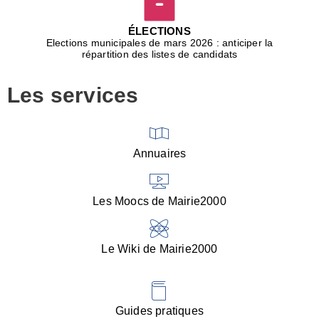
D
j
ÉLECTIONS
b
Elections municipales de mars 2026 : anticiper la
r
répartition des listes de candidats
u
m
Les services
p
■
V
l
V
Annuaires
(
d
C
Les Moocs de Mairie2000
d
s
i
Le Wiki de Mairie2000
■
P
d
l
d
Guides pratiques