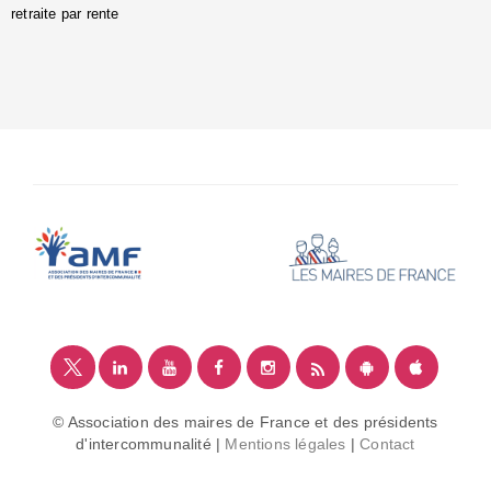
retraite par rente
i
é
:
m
© Association des maires de France et des présidents
d'intercommunalité |
Mentions légales
|
Contact