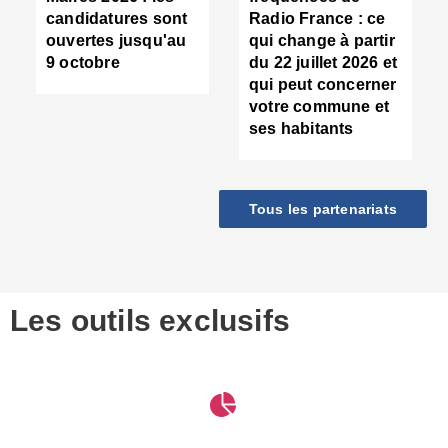
d
candidatures sont
Radio France : ce
c
ouvertes jusqu'au
qui change à partir
d
9 octobre
du 22 juillet 2026 et
l
qui peut concerner
P
votre commune et
d
ses habitants
:
c
d
r
Tous les partenariats
s
l
h
■
S
D
Les outils exclusifs
V
m
d
S
M
e