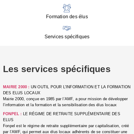
:
d
l
Formation des élus
C
■
N
Services spécifiques
:
s
u
p
e
Les services spécifiques
p
■
C
p
MAIRIE 2000 :
UN OUTIL POUR L'INFORMATION ET LA FORMATION
l
DES ELUS LOCAUX
r
Mairie 2000, conçue en 1985 par l’AMF, a pour mission de développer
d
l’information et la formation et la sensibilisation des élus locaux
l
FONPEL :
LE RÉGIME DE RETRAITE SUPPLÉMENTAIRE DES
p
ELUS
■
Fonpel est le régime de retraite supplémentaire par capitalisation, créé
L
par l’AMF, qui permet aux élus locaux adhérents de se constituer une
e