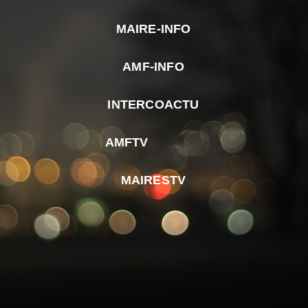
MAIRE-INFO
m
AMF-INFO
e
p
INTERCOACTU
d
M
AMFTV
d
F
MAIRESTV
e
l
m
d
r
d
m
e
d
é