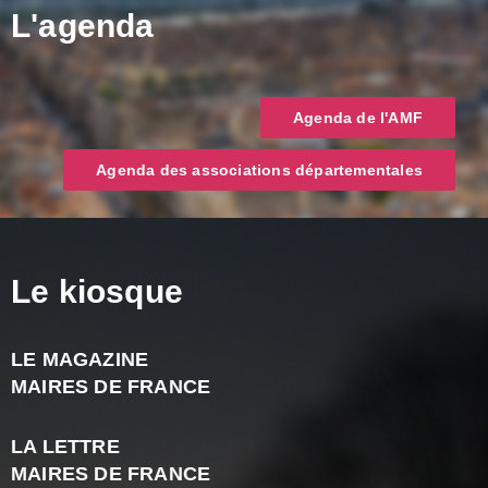
L'agenda
Agenda de l'AMF
Agenda des associations départementales
Le kiosque
LE MAGAZINE
J
MAIRES DE FRANCE
A
2
LA LETTRE
-
MAIRES DE FRANCE
N