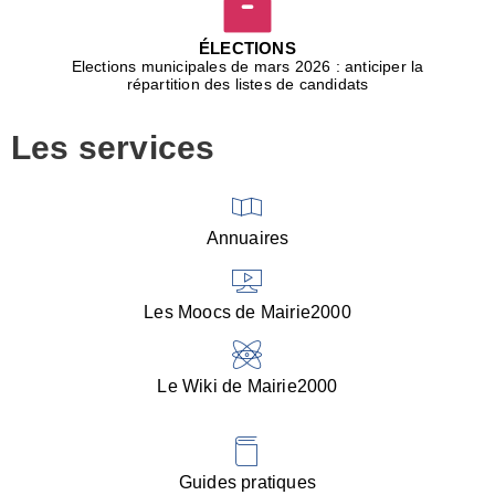
D
j
ÉLECTIONS
b
Elections municipales de mars 2026 : anticiper la
r
répartition des listes de candidats
u
m
Les services
p
■
V
l
V
Annuaires
(
d
C
Les Moocs de Mairie2000
d
s
i
Le Wiki de Mairie2000
■
P
d
l
d
Guides pratiques