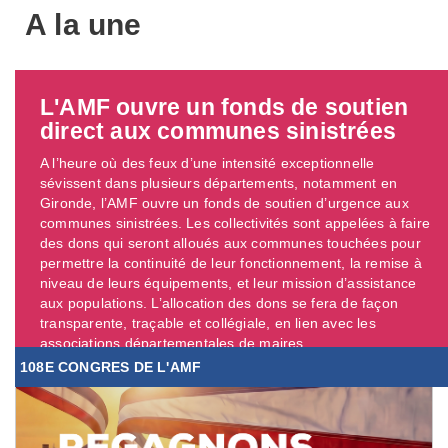
A la une
L'AMF ouvre un fonds de soutien
direct aux communes sinistrées
A l’heure où des feux d’une intensité exceptionnelle
sévissent dans plusieurs départements, notamment en
Gironde, l’AMF ouvre un fonds de soutien d’urgence aux
communes sinistrées. Les collectivités sont appelées à faire
des dons qui seront alloués aux communes touchées pour
permettre la continuité de leur fonctionnement, la remise à
niveau de leurs équipements, et leur mission d’assistance
aux populations. L’allocation des dons se fera de façon
transparente, traçable et collégiale, en lien avec les
associations départementales de maires. ...
108E CONGRES DE L'AMF