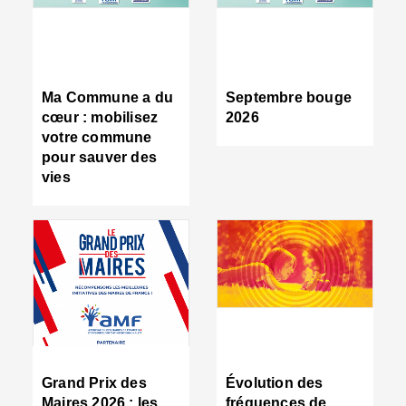
R
d
tr
d
c
Ma Commune a du
Septembre bouge
:
cœur : mobilisez
2026
s
votre commune
s
pour sauver des
s
vies
n
d
■
S
m
:
u
s
i
e
C
■
Grand Prix des
Évolution des
C
Maires 2026 : les
fréquences de