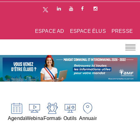
ESPACE AD
ESPACE ÉLUS
PRESSE
Agenda
Webinaires
Formations
Outils
Annuaires