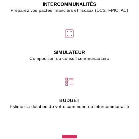
J
INTERCOMMUNALITÉS
(
Préparez vos pactes financiers et fiscaux (DCS, FPIC, AC)
i
u
vi
d
"
p
s
SIMULATEUR
"
Composition du conseil communautaire
■
L
B
:
l
é
c
BUDGET
l
Estimer la dotation de votre commune ou intercommunalité
f
d
c
m
■