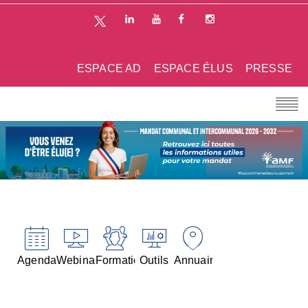
ESPACE AD
ESPACE ÉLUS
PRESSE
Agenda
Webinaires
Formations
Outils
Annuaires