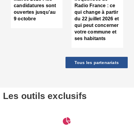
d
candidatures sont
Radio France : ce
c
ouvertes jusqu'au
qui change à partir
d
9 octobre
du 22 juillet 2026 et
l
qui peut concerner
P
votre commune et
d
ses habitants
:
c
d
r
Tous les partenariats
s
l
h
■
S
D
Les outils exclusifs
V
m
d
S
M
e