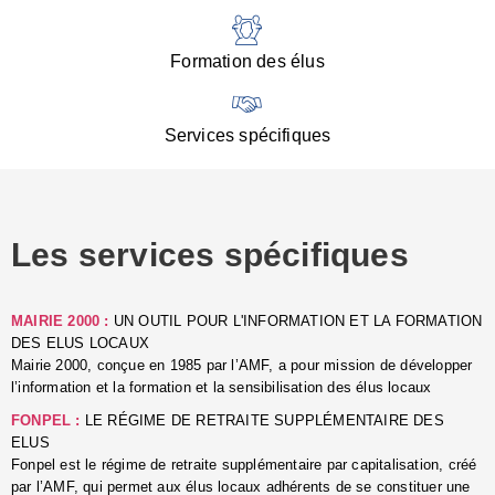
:
d
l
Formation des élus
C
■
N
Services spécifiques
:
s
u
p
e
Les services spécifiques
p
■
C
p
MAIRIE 2000 :
UN OUTIL POUR L'INFORMATION ET LA FORMATION
l
DES ELUS LOCAUX
r
Mairie 2000, conçue en 1985 par l’AMF, a pour mission de développer
d
l’information et la formation et la sensibilisation des élus locaux
l
FONPEL :
LE RÉGIME DE RETRAITE SUPPLÉMENTAIRE DES
p
ELUS
■
Fonpel est le régime de retraite supplémentaire par capitalisation, créé
L
par l’AMF, qui permet aux élus locaux adhérents de se constituer une
e