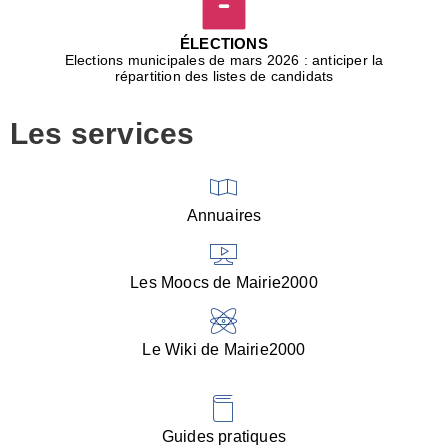
D
j
ÉLECTIONS
b
Elections municipales de mars 2026 : anticiper la
r
répartition des listes de candidats
u
m
Les services
p
■
V
l
V
Annuaires
(
d
C
Les Moocs de Mairie2000
d
s
i
Le Wiki de Mairie2000
■
P
d
l
d
Guides pratiques