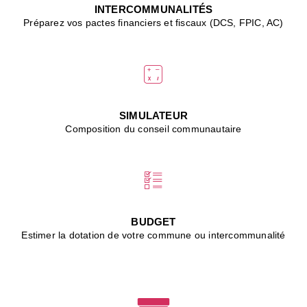
J
INTERCOMMUNALITÉS
(
Préparez vos pactes financiers et fiscaux (DCS, FPIC, AC)
i
u
vi
d
"
p
s
SIMULATEUR
"
Composition du conseil communautaire
■
L
B
:
l
é
c
BUDGET
l
Estimer la dotation de votre commune ou intercommunalité
f
d
c
m
■