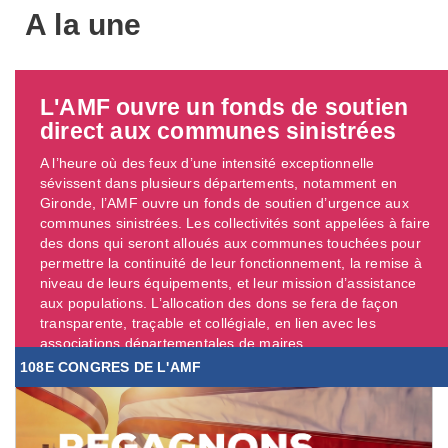
A la une
L'AMF ouvre un fonds de soutien
direct aux communes sinistrées
A l’heure où des feux d’une intensité exceptionnelle
sévissent dans plusieurs départements, notamment en
Gironde, l’AMF ouvre un fonds de soutien d’urgence aux
communes sinistrées. Les collectivités sont appelées à faire
des dons qui seront alloués aux communes touchées pour
permettre la continuité de leur fonctionnement, la remise à
niveau de leurs équipements, et leur mission d’assistance
aux populations. L’allocation des dons se fera de façon
transparente, traçable et collégiale, en lien avec les
associations départementales de maires. ...
108E CONGRES DE L'AMF