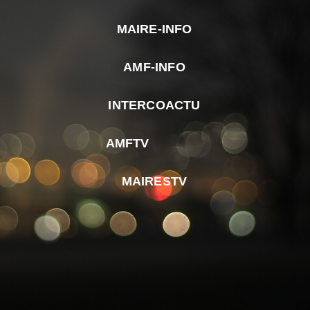
MAIRE-INFO
m
AMF-INFO
e
p
INTERCOACTU
d
M
AMFTV
d
F
MAIRESTV
e
l
m
d
r
d
m
e
d
é