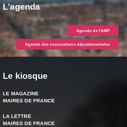
L'agenda
Agenda de l'AMF
Agenda des associations départementales
Le kiosque
LE MAGAZINE
J
MAIRES DE FRANCE
A
2
LA LETTRE
-
MAIRES DE FRANCE
N