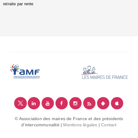
retraite par rente
i
é
:
m
© Association des maires de France et des présidents
d'intercommunalité |
Mentions légales
|
Contact