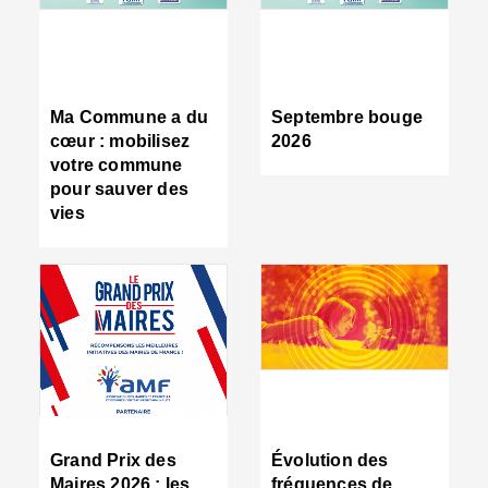
R
d
tr
d
c
Ma Commune a du
Septembre bouge
:
cœur : mobilisez
2026
s
votre commune
s
pour sauver des
s
vies
n
d
■
S
m
:
u
s
i
e
C
■
Grand Prix des
Évolution des
C
Maires 2026 : les
fréquences de