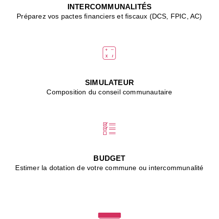
J
INTERCOMMUNALITÉS
(
Préparez vos pactes financiers et fiscaux (DCS, FPIC, AC)
i
u
vi
d
"
p
s
SIMULATEUR
"
Composition du conseil communautaire
■
L
B
:
l
é
c
BUDGET
l
Estimer la dotation de votre commune ou intercommunalité
f
d
c
m
■