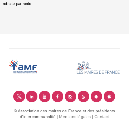
retraite par rente
i
é
:
m
© Association des maires de France et des présidents
d'intercommunalité |
Mentions légales
|
Contact