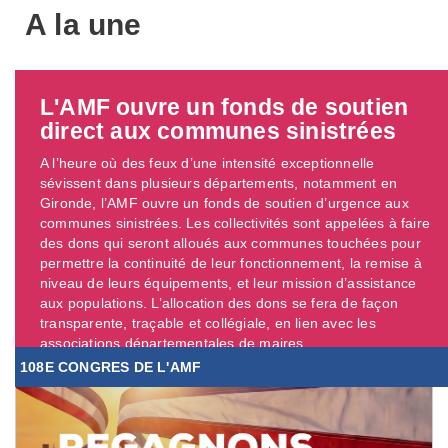
A la une
L'AMF ouvre un fonds de soutien
direct aux communes sinistrées
A l’heure où des feux d’une intensité exceptionnelle
sévissent dans plusieurs départements, notamment en
Gironde, l’AMF ouvre un fonds de soutien d’urgence aux
communes sinistrées. Les collectivités sont appelées à faire
des dons qui seront alloués aux communes touchées pour
permettre la continuité de leur fonctionnement, la remise à
niveau de leurs équipements, et leur mission d’assistance
aux populations. L’allocation des dons se fera de façon
transparente, traçable et collégiale, en lien avec les
associations départementales de maires. ...
108E CONGRES DE L'AMF