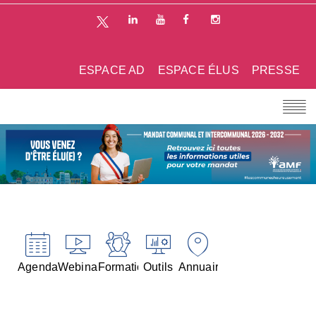
ESPACE AD
ESPACE ÉLUS
PRESSE
Agenda
Webinaires
Formations
Outils
Annuaires