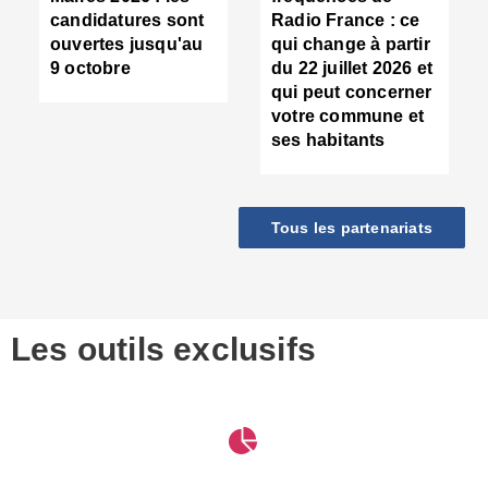
d
candidatures sont
Radio France : ce
c
ouvertes jusqu'au
qui change à partir
d
9 octobre
du 22 juillet 2026 et
l
qui peut concerner
P
votre commune et
d
ses habitants
:
c
d
r
Tous les partenariats
s
l
h
■
S
D
Les outils exclusifs
V
m
d
S
M
e