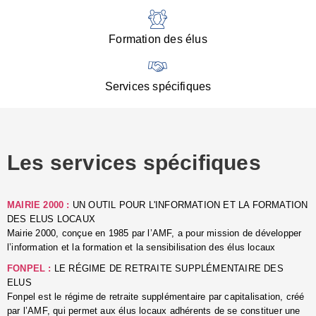
:
d
l
Formation des élus
C
■
N
Services spécifiques
:
s
u
p
e
Les services spécifiques
p
■
C
p
MAIRIE 2000 :
UN OUTIL POUR L'INFORMATION ET LA FORMATION
l
DES ELUS LOCAUX
r
Mairie 2000, conçue en 1985 par l’AMF, a pour mission de développer
d
l’information et la formation et la sensibilisation des élus locaux
l
FONPEL :
LE RÉGIME DE RETRAITE SUPPLÉMENTAIRE DES
p
ELUS
■
Fonpel est le régime de retraite supplémentaire par capitalisation, créé
L
par l’AMF, qui permet aux élus locaux adhérents de se constituer une
e