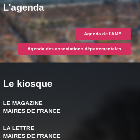
L'agenda
Agenda de l'AMF
Agenda des associations départementales
Le kiosque
LE MAGAZINE
J
MAIRES DE FRANCE
A
2
LA LETTRE
-
MAIRES DE FRANCE
N