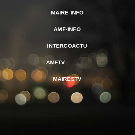
MAIRE-INFO
m
AMF-INFO
e
p
INTERCOACTU
d
M
AMFTV
d
F
MAIRESTV
e
l
m
d
r
d
m
e
d
é