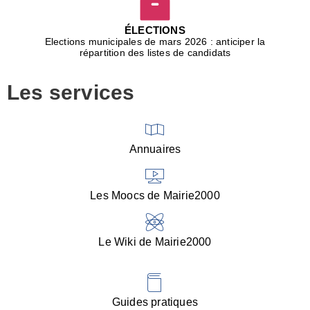
D
j
ÉLECTIONS
b
Elections municipales de mars 2026 : anticiper la
r
répartition des listes de candidats
u
m
Les services
p
■
V
l
V
Annuaires
(
d
C
Les Moocs de Mairie2000
d
s
i
Le Wiki de Mairie2000
■
P
d
l
d
Guides pratiques