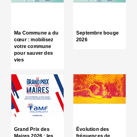
R
d
tr
d
c
Ma Commune a du
Septembre bouge
:
cœur : mobilisez
2026
s
votre commune
s
pour sauver des
s
vies
n
d
■
S
m
:
u
s
i
e
C
■
Grand Prix des
Évolution des
C
Maires 2026 : les
fréquences de