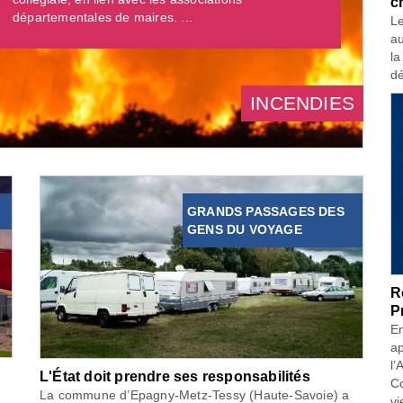
c
départementales de maires. ...
Le
au
la
dé
INCENDIES
GRANDS PASSAGES DES
GENS DU VOYAGE
R
P
En
ap
l’
L'État doit prendre ses responsabilités
Co
La commune d’Epagny-Metz-Tessy (Haute-Savoie) a
vi