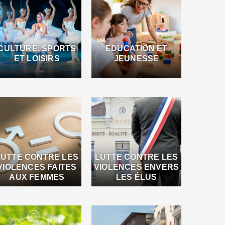
CULTURE, SPORTS
EDUCATION ET
ET LOISIRS
JEUNESSE
LUTTE CONTRE LES
LUTTE CONTRE LES
VIOLENCES FAITES
VIOLENCES ENVERS
AUX FEMMES
LES ÉLUS