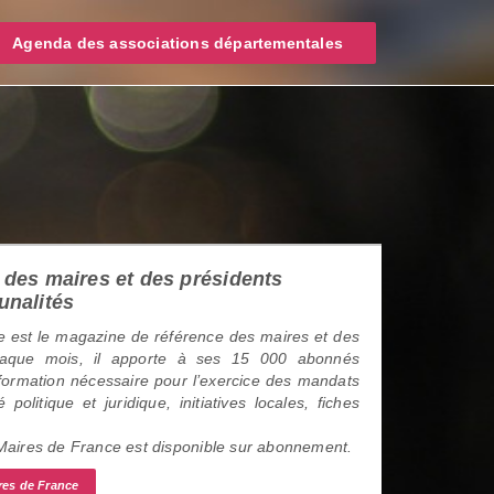
Agenda des associations départementales
des maires et des présidents
unalités
 est le magazine de référence des maires et des
haque mois, il apporte à ses 15 000 abonnés
information nécessaire pour l’exercice des mandats
é politique et juridique, initiatives locales, fiches
 Maires de France est disponible sur abonnement.
res de France