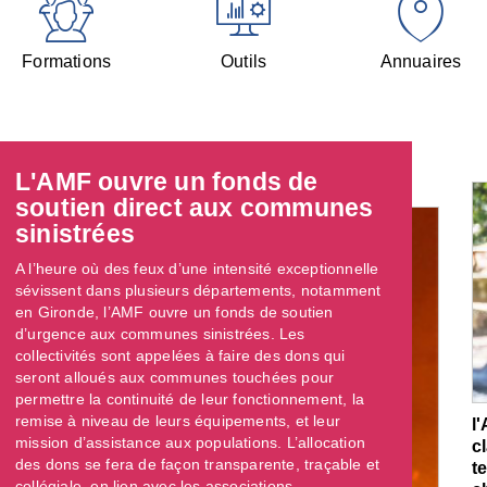
Formations
Outils
Annuaires
L'AMF ouvre un fonds de
soutien direct aux communes
sinistrées
A l’heure où des feux d’une intensité exceptionnelle
sévissent dans plusieurs départements, notamment
en Gironde, l’AMF ouvre un fonds de soutien
d’urgence aux communes sinistrées. Les
collectivités sont appelées à faire des dons qui
seront alloués aux communes touchées pour
permettre la continuité de leur fonctionnement, la
remise à niveau de leurs équipements, et leur
l
mission d’assistance aux populations. L’allocation
c
des dons se fera de façon transparente, traçable et
t
collégiale, en lien avec les associations