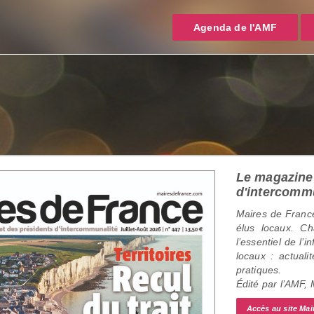
Agenda de l'AMF
Le magazine 
d'intercomm
Maires de France
élus locaux. C
l’essentiel de l’
locaux : actualit
pratiques.
Édité par l’AMF,
Accès au site Mai