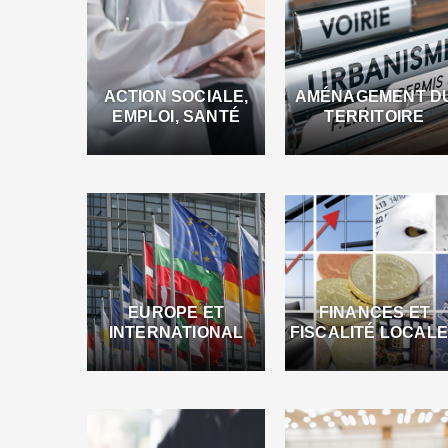
ACTION SOCIALE,
AMÉNAGEMENT D
EMPLOI, SANTÉ
TERRITOIRE
EUROPE ET
FINANCES ET
INTERNATIONAL
FISCALITÉ LOCAL