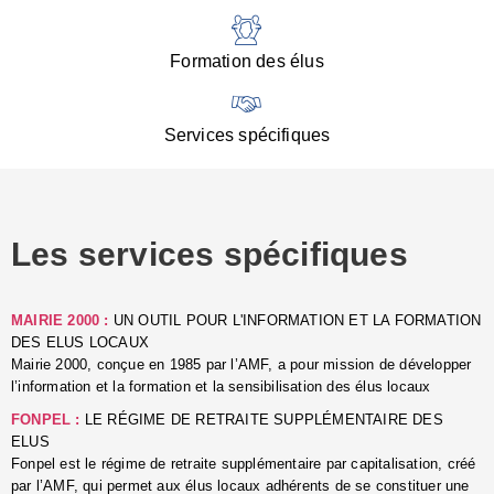
:
d
l
Formation des élus
C
■
N
Services spécifiques
:
s
u
p
e
Les services spécifiques
p
■
C
p
MAIRIE 2000 :
UN OUTIL POUR L'INFORMATION ET LA FORMATION
l
DES ELUS LOCAUX
r
Mairie 2000, conçue en 1985 par l’AMF, a pour mission de développer
d
l’information et la formation et la sensibilisation des élus locaux
l
FONPEL :
LE RÉGIME DE RETRAITE SUPPLÉMENTAIRE DES
p
ELUS
■
Fonpel est le régime de retraite supplémentaire par capitalisation, créé
L
par l’AMF, qui permet aux élus locaux adhérents de se constituer une
e