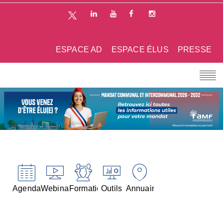
ESPACE AD
ESPACE ÉLUS
PRESSE
Agenda
Webinaires
Formations
Outils
Annuaires