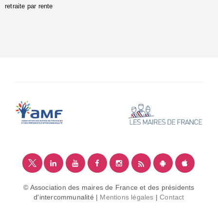
retraite par rente
i
é
:
m
© Association des maires de France et des présidents
d'intercommunalité |
Mentions légales
|
Contact