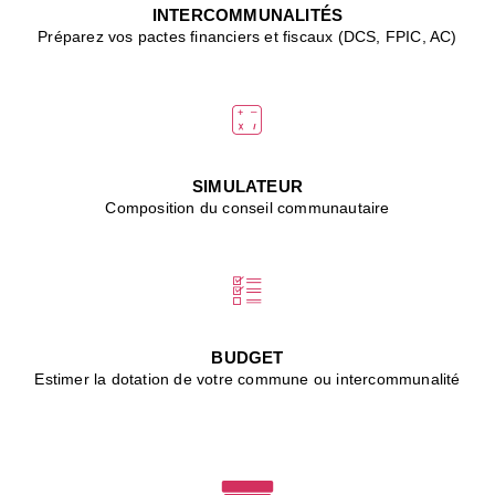
J
INTERCOMMUNALITÉS
(
Préparez vos pactes financiers et fiscaux (DCS, FPIC, AC)
i
u
vi
d
"
p
s
SIMULATEUR
"
Composition du conseil communautaire
■
L
B
:
l
é
c
BUDGET
l
Estimer la dotation de votre commune ou intercommunalité
f
d
c
m
■