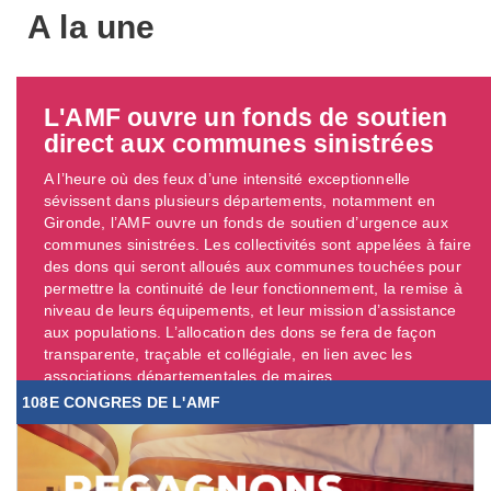
A la une
L'AMF ouvre un fonds de soutien
direct aux communes sinistrées
A l’heure où des feux d’une intensité exceptionnelle
sévissent dans plusieurs départements, notamment en
Gironde, l’AMF ouvre un fonds de soutien d’urgence aux
communes sinistrées. Les collectivités sont appelées à faire
des dons qui seront alloués aux communes touchées pour
permettre la continuité de leur fonctionnement, la remise à
niveau de leurs équipements, et leur mission d’assistance
aux populations. L’allocation des dons se fera de façon
transparente, traçable et collégiale, en lien avec les
associations départementales de maires. ...
108E CONGRES DE L'AMF