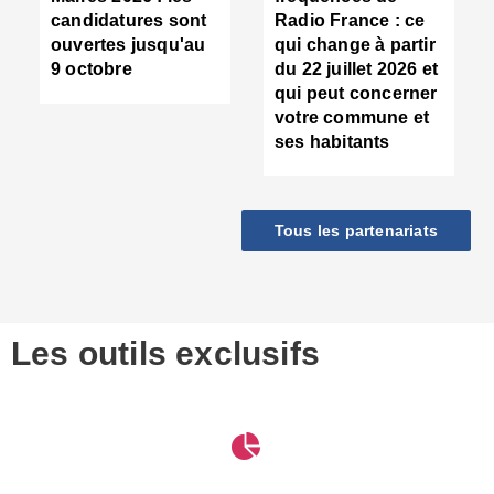
d
candidatures sont
Radio France : ce
c
ouvertes jusqu'au
qui change à partir
d
9 octobre
du 22 juillet 2026 et
l
qui peut concerner
P
votre commune et
d
ses habitants
:
c
d
r
Tous les partenariats
s
l
h
■
S
D
Les outils exclusifs
V
m
d
S
M
e