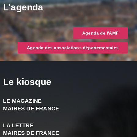
L'agenda
Agenda de l'AMF
Agenda des associations départementales
Le kiosque
LE MAGAZINE
J
MAIRES DE FRANCE
A
2
LA LETTRE
-
MAIRES DE FRANCE
N