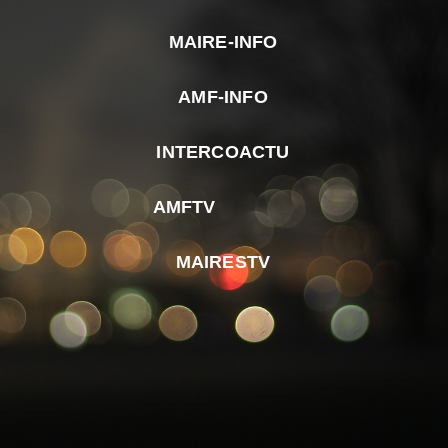
MAIRE-INFO
m
AMF-INFO
e
p
INTERCOACTU
d
M
AMFTV
d
F
MAIRESTV
e
l
m
d
r
d
m
e
d
é