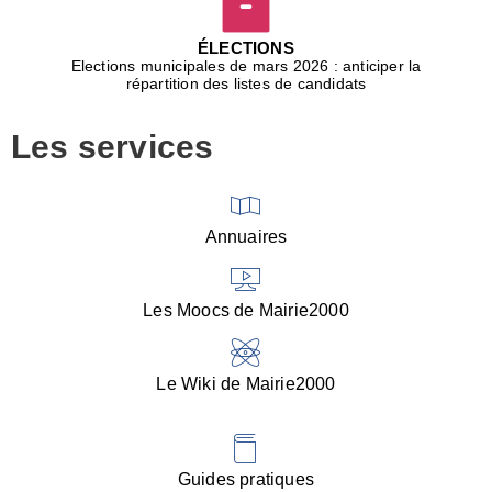
D
j
ÉLECTIONS
b
Elections municipales de mars 2026 : anticiper la
r
répartition des listes de candidats
u
m
Les services
p
■
V
l
V
Annuaires
(
d
C
Les Moocs de Mairie2000
d
s
i
Le Wiki de Mairie2000
■
P
d
l
d
Guides pratiques