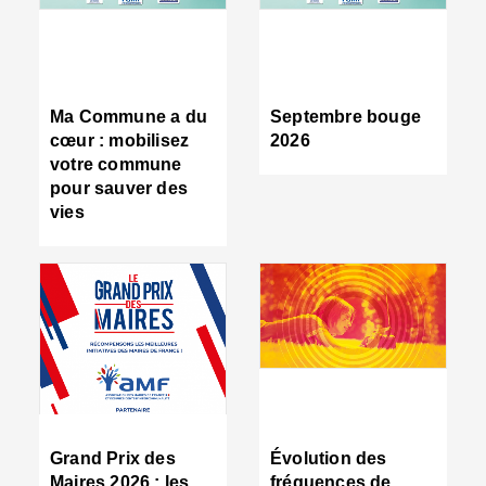
R
d
tr
d
c
Ma Commune a du
Septembre bouge
:
cœur : mobilisez
2026
s
votre commune
s
pour sauver des
s
vies
n
d
■
S
m
:
u
s
i
e
C
■
Grand Prix des
Évolution des
C
Maires 2026 : les
fréquences de