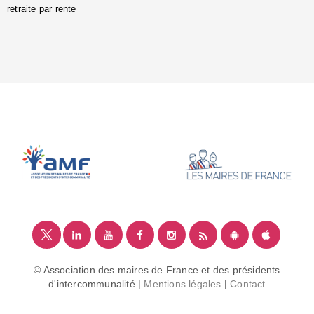
retraite par rente
i
é
:
m
© Association des maires de France et des présidents
d'intercommunalité |
Mentions légales
|
Contact