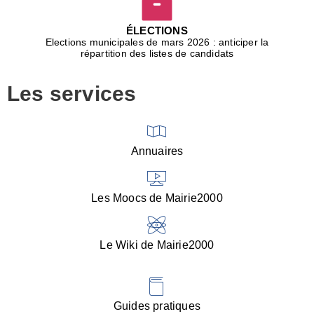
D
j
ÉLECTIONS
b
Elections municipales de mars 2026 : anticiper la
r
répartition des listes de candidats
u
m
Les services
p
■
V
l
V
Annuaires
(
d
C
Les Moocs de Mairie2000
d
s
i
Le Wiki de Mairie2000
■
P
d
l
d
Guides pratiques