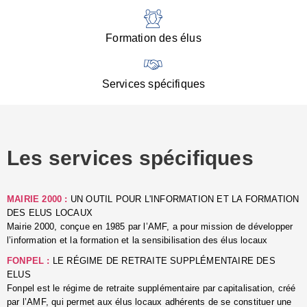
:
d
l
Formation des élus
C
■
N
Services spécifiques
:
s
u
p
e
Les services spécifiques
p
■
C
p
MAIRIE 2000 :
UN OUTIL POUR L'INFORMATION ET LA FORMATION
l
DES ELUS LOCAUX
r
Mairie 2000, conçue en 1985 par l’AMF, a pour mission de développer
d
l’information et la formation et la sensibilisation des élus locaux
l
FONPEL :
LE RÉGIME DE RETRAITE SUPPLÉMENTAIRE DES
p
ELUS
■
Fonpel est le régime de retraite supplémentaire par capitalisation, créé
L
par l’AMF, qui permet aux élus locaux adhérents de se constituer une
e