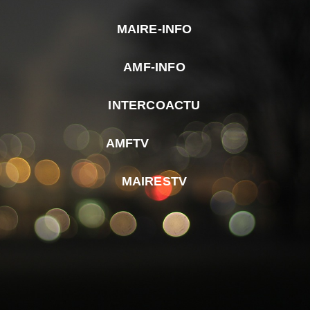
MAIRE-INFO
m
AMF-INFO
e
p
INTERCOACTU
d
M
AMFTV
d
F
MAIRESTV
e
l
m
d
r
d
m
e
d
é