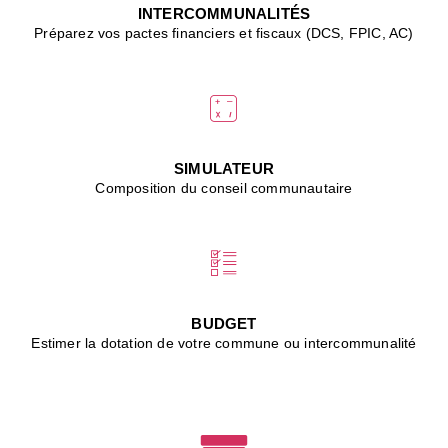
J
INTERCOMMUNALITÉS
(
Préparez vos pactes financiers et fiscaux (DCS, FPIC, AC)
i
u
vi
d
"
p
s
SIMULATEUR
"
Composition du conseil communautaire
■
L
B
:
l
é
c
BUDGET
l
Estimer la dotation de votre commune ou intercommunalité
f
d
c
m
■