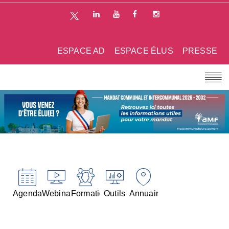
ESPACE AD
ESPACE ÉLUS
PRESSE
Agenda
Webinaires
Formations
Outils
Annuaires