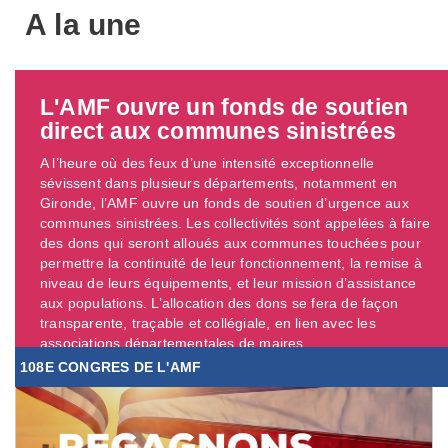
A la une
L'AMF ouvre un fonds de soutien
direct aux communes sinistrées
A l’heure où des feux d’une intensité exceptionnelle
sévissent dans plusieurs départements, notamment en
Gironde, l’AMF ouvre un fonds de soutien d’urgence aux
communes sinistrées. Les collectivités sont appelées à faire
des dons qui seront alloués aux communes touchées pour
permettre la continuité de leur fonctionnement, la remise à
niveau de leurs équipements, et leur mission d’assistance
aux populations. L’allocation des dons se fera de façon
transparente, traçable et collégiale, en lien avec les
associations départementales de maires. ...
108E CONGRES DE L'AMF