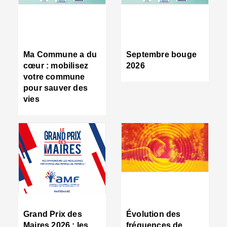
R
d
tr
d
c
Ma Commune a du
Septembre bouge
:
cœur : mobilisez
2026
s
votre commune
s
pour sauver des
s
vies
n
d
■
S
m
:
u
s
i
e
C
■
Grand Prix des
Évolution des
C
Maires 2026 : les
fréquences de