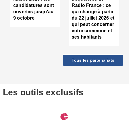
d
candidatures sont
Radio France : ce
c
ouvertes jusqu'au
qui change à partir
d
9 octobre
du 22 juillet 2026 et
l
qui peut concerner
P
votre commune et
d
ses habitants
:
c
d
r
Tous les partenariats
s
l
h
■
S
D
Les outils exclusifs
V
m
d
S
M
e