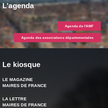
L'agenda
Agenda de l'AMF
Agenda des associations départementales
Le kiosque
LE MAGAZINE
J
MAIRES DE FRANCE
A
2
LA LETTRE
-
MAIRES DE FRANCE
N