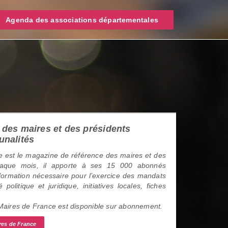
Agenda des associations départementales
des maires et des présidents
unalités
 est le magazine de référence des maires et des
haque mois, il apporte à ses 15 000 abonnés
information nécessaire pour l’exercice des mandats
é politique et juridique, initiatives locales, fiches
 Maires de France est disponible sur abonnement.
res de France