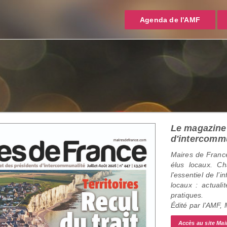
Agenda de l'AMF
Le magazine 
d'intercomm
Maires de France
élus locaux. C
l’essentiel de l’
locaux : actualit
pratiques.
Édité par l’AMF,
Accès au site Mai