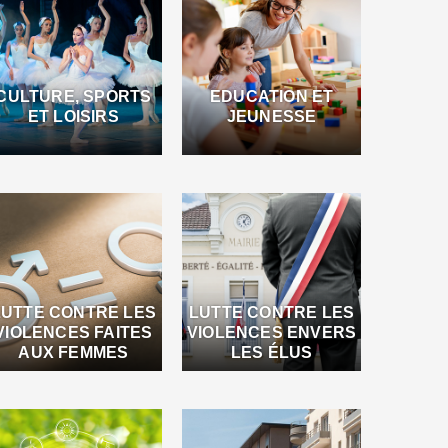
CULTURE, SPORTS
EDUCATION ET
ET LOISIRS
JEUNESSE
LUTTE CONTRE LES
LUTTE CONTRE LES
VIOLENCES FAITES
VIOLENCES ENVERS
AUX FEMMES
LES ÉLUS