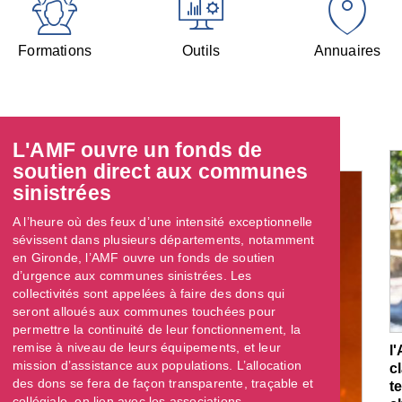
Formations
Outils
Annuaires
L'AMF ouvre un fonds de
soutien direct aux communes
sinistrées
A l’heure où des feux d’une intensité exceptionnelle
sévissent dans plusieurs départements, notamment
en Gironde, l’AMF ouvre un fonds de soutien
d’urgence aux communes sinistrées. Les
collectivités sont appelées à faire des dons qui
seront alloués aux communes touchées pour
permettre la continuité de leur fonctionnement, la
remise à niveau de leurs équipements, et leur
l
mission d’assistance aux populations. L’allocation
c
des dons se fera de façon transparente, traçable et
t
collégiale, en lien avec les associations