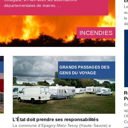
c
départementales de maires. ...
Le
au
la
dé
INCENDIES
GRANDS PASSAGES DES
GENS DU VOYAGE
R
P
En
ap
l’
L'État doit prendre ses responsabilités
Co
La commune d’Epagny-Metz-Tessy (Haute-Savoie) a
vi