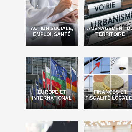
ACTION SOCIALE,
AMÉNAGEMENT D
EMPLOI, SANTÉ
TERRITOIRE
EUROPE ET
FINANCES ET
INTERNATIONAL
FISCALITÉ LOCAL