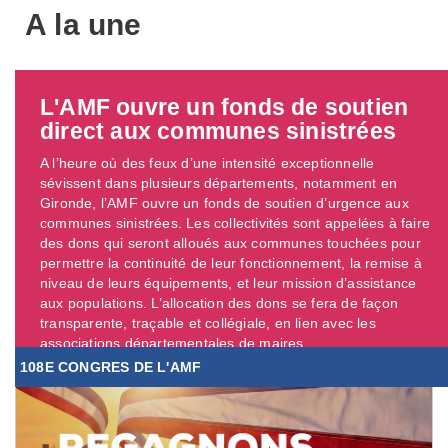
A la une
L'AMF ouvre un fonds de soutien
direct aux communes sinistrées
A l’heure où des feux d’une intensité exceptionnelle
sévissent dans plusieurs départements, notamment en
Gironde, l’AMF ouvre un fonds de soutien d’urgence aux
communes sinistrées. Les collectivités sont appelées à faire
des dons qui seront alloués aux communes touchées pour
permettre la continuité de leur fonctionnement, la remise à
niveau de leurs équipements, et leur mission d’assistance
aux populations. L’allocation des dons se fera de façon
transparente, traçable et collégiale, en lien avec les
associations départementales de maires. ...
108E CONGRES DE L'AMF