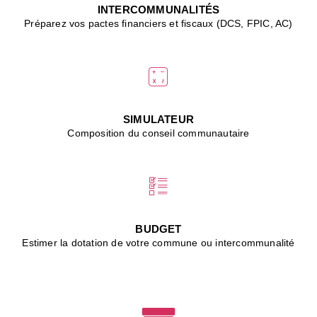
J
INTERCOMMUNALITÉS
(
Préparez vos pactes financiers et fiscaux (DCS, FPIC, AC)
i
u
vi
d
"
p
s
SIMULATEUR
"
Composition du conseil communautaire
■
L
B
:
l
é
c
BUDGET
l
Estimer la dotation de votre commune ou intercommunalité
f
d
c
m
■