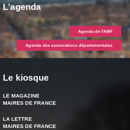
L'agenda
Agenda de l'AMF
Agenda des associations départementales
Le kiosque
LE MAGAZINE
J
MAIRES DE FRANCE
A
2
LA LETTRE
-
MAIRES DE FRANCE
N