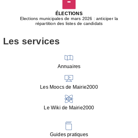
D
j
ÉLECTIONS
b
Elections municipales de mars 2026 : anticiper la
r
répartition des listes de candidats
u
m
Les services
p
■
V
l
V
Annuaires
(
d
C
Les Moocs de Mairie2000
d
s
i
Le Wiki de Mairie2000
■
P
d
l
d
Guides pratiques