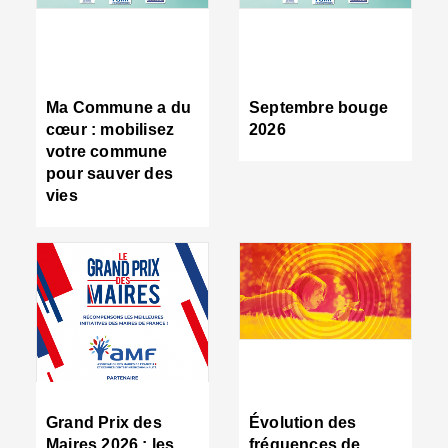
R
d
tr
d
c
Ma Commune a du
Septembre bouge
:
cœur : mobilisez
2026
s
votre commune
s
pour sauver des
s
vies
n
d
■
S
m
:
u
s
i
e
C
■
Grand Prix des
Évolution des
C
Maires 2026 : les
fréquences de