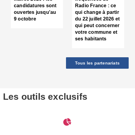
d
candidatures sont
Radio France : ce
c
ouvertes jusqu'au
qui change à partir
d
9 octobre
du 22 juillet 2026 et
l
qui peut concerner
P
votre commune et
d
ses habitants
:
c
d
r
Tous les partenariats
s
l
h
■
S
D
Les outils exclusifs
V
m
d
S
M
e