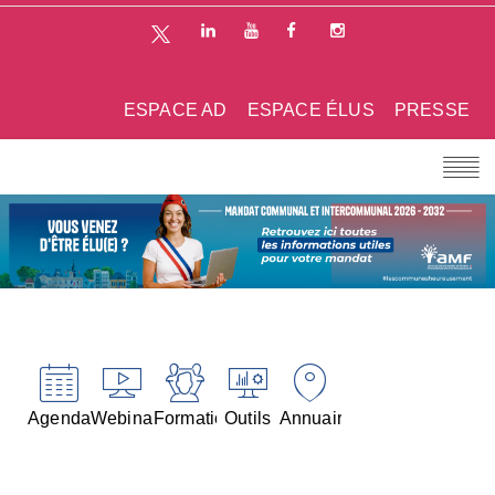
ESPACE AD
ESPACE ÉLUS
PRESSE
Agenda
Webinaires
Formations
Outils
Annuaires