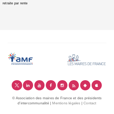
retraite par rente
i
é
:
m
© Association des maires de France et des présidents
d'intercommunalité |
Mentions légales
|
Contact