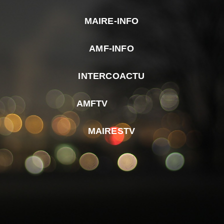
MAIRE-INFO
m
AMF-INFO
e
p
INTERCOACTU
d
M
AMFTV
d
F
MAIRESTV
e
l
m
d
r
d
m
e
d
é