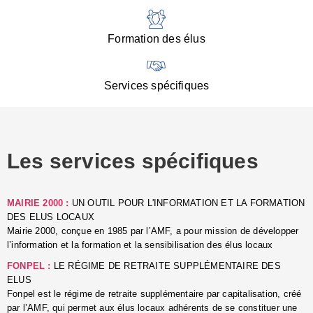
:
d
l
Formation des élus
C
■
N
Services spécifiques
:
s
u
p
e
Les services spécifiques
p
■
C
p
MAIRIE 2000 :
UN OUTIL POUR L'INFORMATION ET LA FORMATION
l
DES ELUS LOCAUX
r
Mairie 2000, conçue en 1985 par l’AMF, a pour mission de développer
d
l’information et la formation et la sensibilisation des élus locaux
l
FONPEL :
LE RÉGIME DE RETRAITE SUPPLÉMENTAIRE DES
p
ELUS
■
Fonpel est le régime de retraite supplémentaire par capitalisation, créé
L
par l’AMF, qui permet aux élus locaux adhérents de se constituer une
e