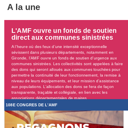
A la une
L'AMF ouvre un fonds de soutien
direct aux communes sinistrées
A l’heure où des feux d’une intensité exceptionnelle
sévissent dans plusieurs départements, notamment en
Gironde, l’AMF ouvre un fonds de soutien d’urgence aux
communes sinistrées. Les collectivités sont appelées à faire
des dons qui seront alloués aux communes touchées pour
permettre la continuité de leur fonctionnement, la remise à
niveau de leurs équipements, et leur mission d’assistance
aux populations. L’allocation des dons se fera de façon
transparente, traçable et collégiale, en lien avec les
associations départementales de maires. ...
108E CONGRES DE L'AMF