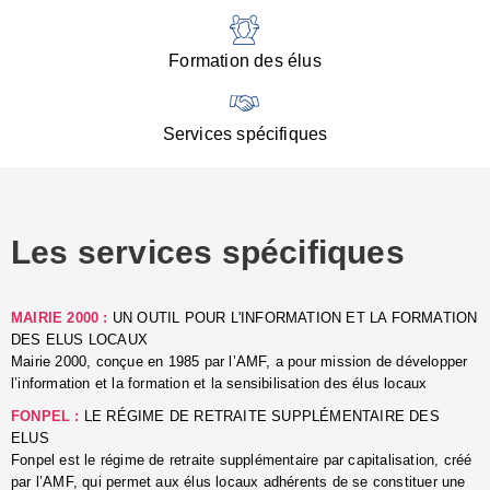
:
d
l
Formation des élus
C
■
N
Services spécifiques
:
s
u
p
e
Les services spécifiques
p
■
C
p
MAIRIE 2000 :
UN OUTIL POUR L'INFORMATION ET LA FORMATION
l
DES ELUS LOCAUX
r
Mairie 2000, conçue en 1985 par l’AMF, a pour mission de développer
d
l’information et la formation et la sensibilisation des élus locaux
l
FONPEL :
LE RÉGIME DE RETRAITE SUPPLÉMENTAIRE DES
p
ELUS
■
Fonpel est le régime de retraite supplémentaire par capitalisation, créé
L
par l’AMF, qui permet aux élus locaux adhérents de se constituer une
e