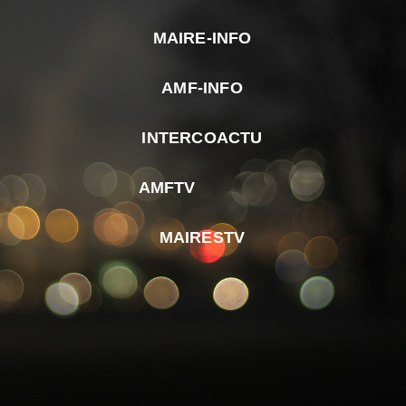
MAIRE-INFO
m
AMF-INFO
e
p
INTERCOACTU
d
M
AMFTV
d
F
MAIRESTV
e
l
m
d
r
d
m
e
d
é