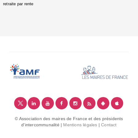
retraite par rente
i
é
:
m
© Association des maires de France et des présidents
d'intercommunalité |
Mentions légales
|
Contact