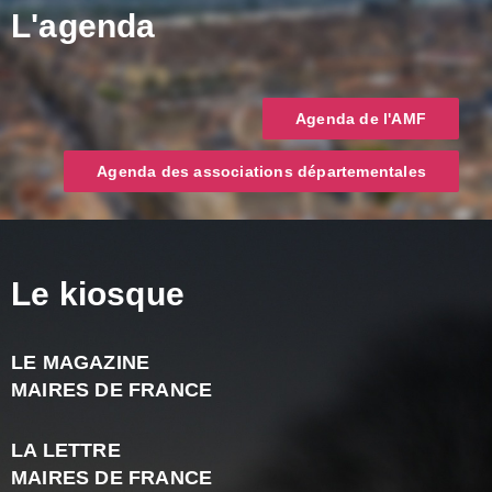
L'agenda
Agenda de l'AMF
Agenda des associations départementales
Le kiosque
LE MAGAZINE
J
MAIRES DE FRANCE
A
2
LA LETTRE
-
MAIRES DE FRANCE
N