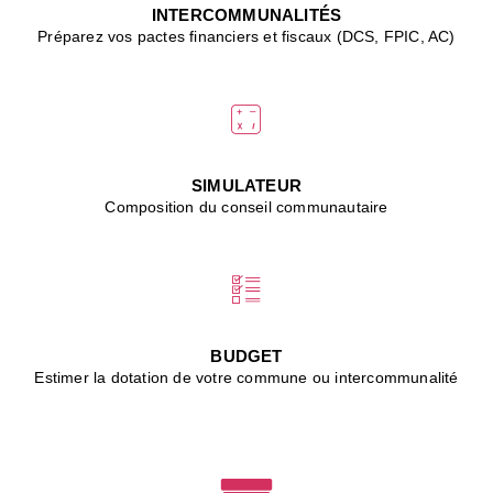
J
INTERCOMMUNALITÉS
(
Préparez vos pactes financiers et fiscaux (DCS, FPIC, AC)
i
u
vi
d
"
p
s
SIMULATEUR
"
Composition du conseil communautaire
■
L
B
:
l
é
c
BUDGET
l
Estimer la dotation de votre commune ou intercommunalité
f
d
c
m
■