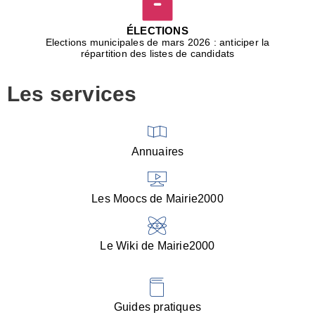
D
j
ÉLECTIONS
b
Elections municipales de mars 2026 : anticiper la
r
répartition des listes de candidats
u
m
Les services
p
■
V
l
V
Annuaires
(
d
C
Les Moocs de Mairie2000
d
s
i
Le Wiki de Mairie2000
■
P
d
l
d
Guides pratiques