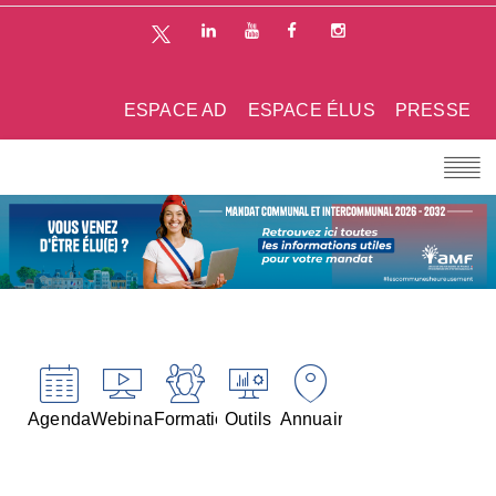
ESPACE AD
ESPACE ÉLUS
PRESSE
Agenda
Webinaires
Formations
Outils
Annuaires