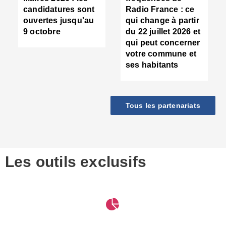
d
candidatures sont
Radio France : ce
c
ouvertes jusqu'au
qui change à partir
d
9 octobre
du 22 juillet 2026 et
l
qui peut concerner
P
votre commune et
d
ses habitants
:
c
d
r
Tous les partenariats
s
l
h
■
S
D
Les outils exclusifs
V
m
d
S
M
e