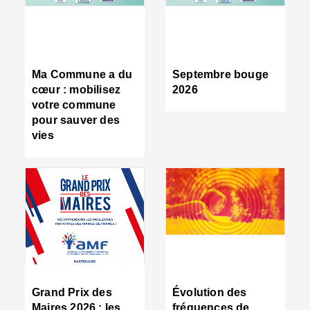
R
d
tr
d
c
Ma Commune a du
Septembre bouge
:
cœur : mobilisez
2026
s
votre commune
s
pour sauver des
s
vies
n
d
■
S
m
:
u
s
i
e
C
■
Grand Prix des
Évolution des
C
Maires 2026 : les
fréquences de