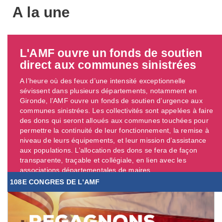
A la une
L'AMF ouvre un fonds de soutien
direct aux communes sinistrées
A l’heure où des feux d’une intensité exceptionnelle
sévissent dans plusieurs départements, notamment en
Gironde, l’AMF ouvre un fonds de soutien d’urgence aux
communes sinistrées. Les collectivités sont appelées à faire
des dons qui seront alloués aux communes touchées pour
permettre la continuité de leur fonctionnement, la remise à
niveau de leurs équipements, et leur mission d’assistance
aux populations. L’allocation des dons se fera de façon
transparente, traçable et collégiale, en lien avec les
associations départementales de maires. ...
108E CONGRES DE L'AMF