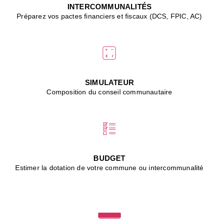
J
INTERCOMMUNALITÉS
(
Préparez vos pactes financiers et fiscaux (DCS, FPIC, AC)
i
u
vi
d
"
p
s
SIMULATEUR
"
Composition du conseil communautaire
■
L
B
:
l
é
c
BUDGET
l
Estimer la dotation de votre commune ou intercommunalité
f
d
c
m
■