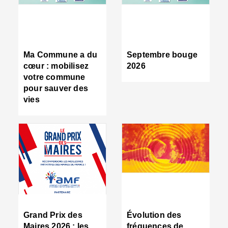
R
d
tr
d
c
Ma Commune a du
Septembre bouge
:
cœur : mobilisez
2026
s
votre commune
s
pour sauver des
s
vies
n
d
■
S
m
:
u
s
i
e
C
■
Grand Prix des
Évolution des
C
Maires 2026 : les
fréquences de