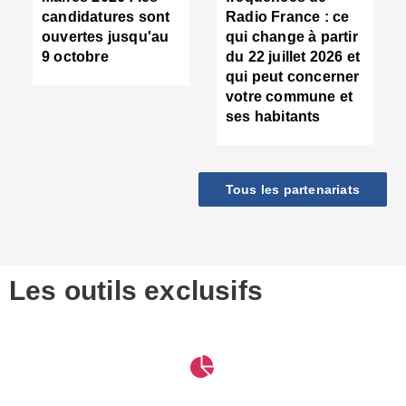
d
candidatures sont
Radio France : ce
c
ouvertes jusqu'au
qui change à partir
d
9 octobre
du 22 juillet 2026 et
l
qui peut concerner
P
votre commune et
d
ses habitants
:
c
d
r
Tous les partenariats
s
l
h
■
S
D
Les outils exclusifs
V
m
d
S
M
e