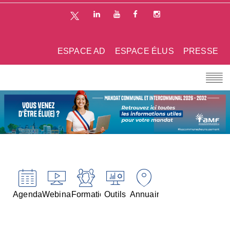
ESPACE AD
ESPACE ÉLUS
PRESSE
Agenda
Webinaires
Formations
Outils
Annuaires