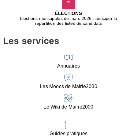
D
j
ÉLECTIONS
b
Elections municipales de mars 2026 : anticiper la
r
répartition des listes de candidats
u
m
Les services
p
■
V
l
V
Annuaires
(
d
C
Les Moocs de Mairie2000
d
s
i
Le Wiki de Mairie2000
■
P
d
l
d
Guides pratiques