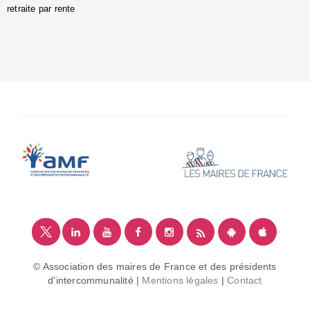
retraite par rente
i
é
:
m
© Association des maires de France et des présidents
d'intercommunalité |
Mentions légales
|
Contact