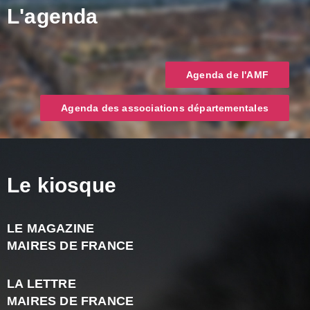
L'agenda
Agenda de l'AMF
Agenda des associations départementales
Le kiosque
LE MAGAZINE
J
MAIRES DE FRANCE
A
2
LA LETTRE
-
MAIRES DE FRANCE
N