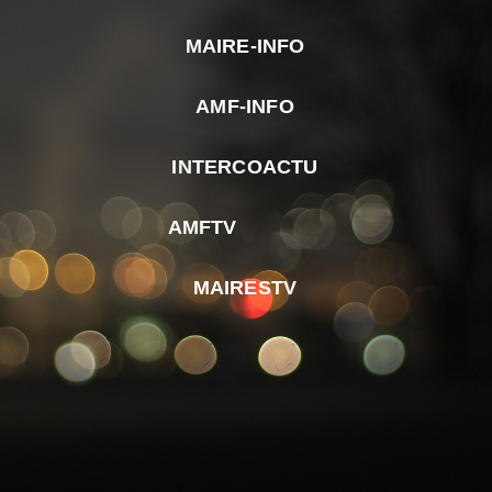
MAIRE-INFO
m
AMF-INFO
e
p
INTERCOACTU
d
M
AMFTV
d
F
MAIRESTV
e
l
m
d
r
d
m
e
d
é