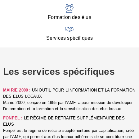
:
d
l
Formation des élus
C
■
N
Services spécifiques
:
s
u
p
e
Les services spécifiques
p
■
C
p
MAIRIE 2000 :
UN OUTIL POUR L'INFORMATION ET LA FORMATION
l
DES ELUS LOCAUX
r
Mairie 2000, conçue en 1985 par l’AMF, a pour mission de développer
d
l’information et la formation et la sensibilisation des élus locaux
l
FONPEL :
LE RÉGIME DE RETRAITE SUPPLÉMENTAIRE DES
p
ELUS
■
Fonpel est le régime de retraite supplémentaire par capitalisation, créé
L
par l’AMF, qui permet aux élus locaux adhérents de se constituer une
e