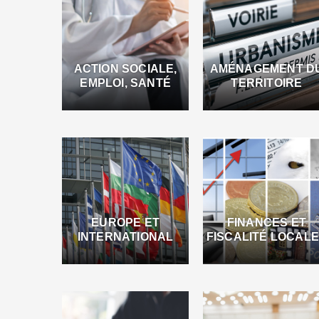
ACTION SOCIALE,
AMÉNAGEMENT D
EMPLOI, SANTÉ
TERRITOIRE
EUROPE ET
FINANCES ET
INTERNATIONAL
FISCALITÉ LOCAL