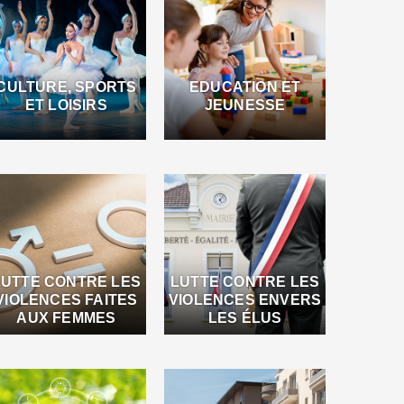
CULTURE, SPORTS
EDUCATION ET
ET LOISIRS
JEUNESSE
LUTTE CONTRE LES
LUTTE CONTRE LES
VIOLENCES FAITES
VIOLENCES ENVERS
AUX FEMMES
LES ÉLUS