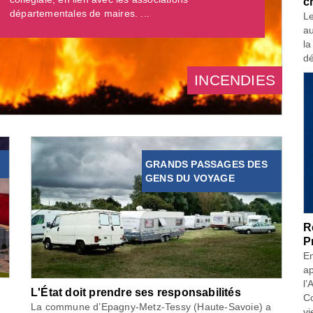
c
départementales de maires. ...
Le
au
la
dé
INCENDIES
GRANDS PASSAGES DES
GENS DU VOYAGE
R
P
En
ap
l’
L'État doit prendre ses responsabilités
Co
La commune d’Epagny-Metz-Tessy (Haute-Savoie) a
vi