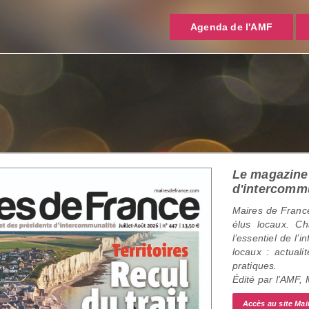
Agenda de l'AMF
Le magazine 
d'intercomm
Maires de France
élus locaux. C
l’essentiel de l’
locaux : actualit
pratiques.
Édité par l’AMF,
Accès au site Mai