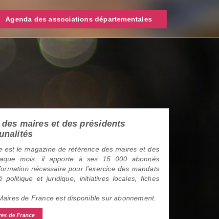
Agenda des associations départementales
des maires et des présidents
unalités
 est le magazine de référence des maires et des
haque mois, il apporte à ses 15 000 abonnés
information nécessaire pour l’exercice des mandats
é politique et juridique, initiatives locales, fiches
 Maires de France est disponible sur abonnement.
res de France