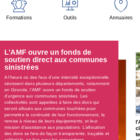
Formations
Outils
Annuaires
L'AMF ouvre un fonds de
soutien direct aux communes
sinistrées
A l’heure où des feux d’une intensité exceptionnelle
sévissent dans plusieurs départements, notamment
en Gironde, l’AMF ouvre un fonds de soutien
d’urgence aux communes sinistrées. Les
collectivités sont appelées à faire des dons qui
seront alloués aux communes touchées pour
permettre la continuité de leur fonctionnement, la
remise à niveau de leurs équipements, et leur
l
mission d’assistance aux populations. L’allocation
c
des dons se fera de façon transparente, traçable et
t
collégiale, en lien avec les associations