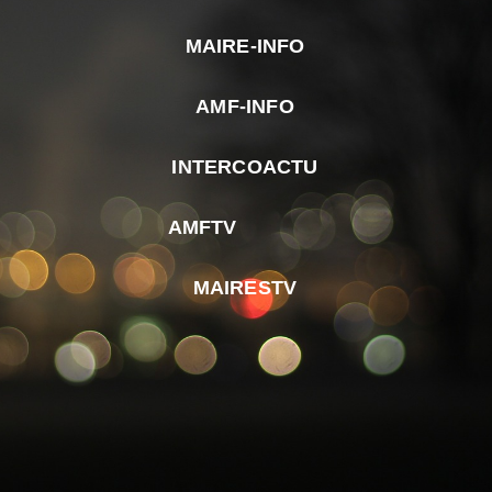
MAIRE-INFO
m
AMF-INFO
e
p
INTERCOACTU
d
M
AMFTV
d
F
MAIRESTV
e
l
m
d
r
d
m
e
d
é