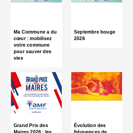
R
d
tr
d
c
Ma Commune a du
Septembre bouge
:
cœur : mobilisez
2026
s
votre commune
s
pour sauver des
s
vies
n
d
■
S
m
:
u
s
i
e
C
■
Grand Prix des
Évolution des
C
Maires 2026 : les
fréquences de