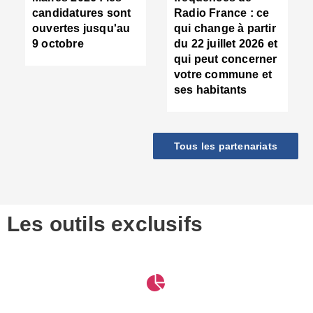
d
candidatures sont
Radio France : ce
c
ouvertes jusqu'au
qui change à partir
d
9 octobre
du 22 juillet 2026 et
l
qui peut concerner
P
votre commune et
d
ses habitants
:
c
d
r
Tous les partenariats
s
l
h
■
S
D
Les outils exclusifs
V
m
d
S
M
e