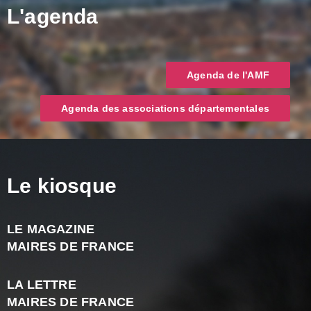
L'agenda
Agenda de l'AMF
Agenda des associations départementales
Le kiosque
LE MAGAZINE
J
MAIRES DE FRANCE
A
2
LA LETTRE
-
MAIRES DE FRANCE
N