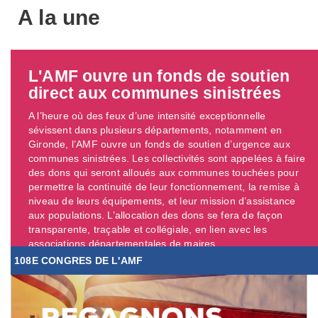
A la une
L'AMF ouvre un fonds de soutien
direct aux communes sinistrées
A l’heure où des feux d’une intensité exceptionnelle
sévissent dans plusieurs départements, notamment en
Gironde, l’AMF ouvre un fonds de soutien d’urgence aux
communes sinistrées. Les collectivités sont appelées à faire
des dons qui seront alloués aux communes touchées pour
permettre la continuité de leur fonctionnement, la remise à
niveau de leurs équipements, et leur mission d’assistance
aux populations. L’allocation des dons se fera de façon
transparente, traçable et collégiale, en lien avec les
associations départementales de maires. ...
108E CONGRES DE L'AMF