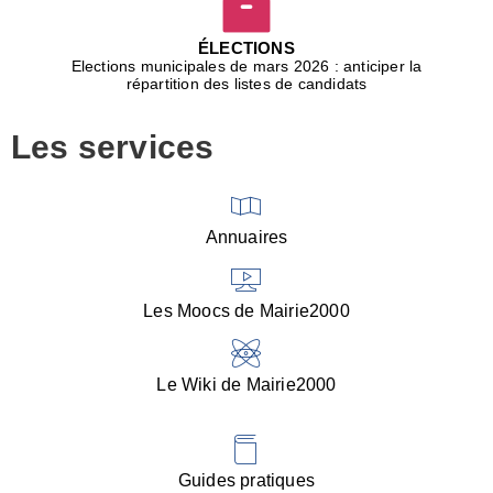
D
j
ÉLECTIONS
b
Elections municipales de mars 2026 : anticiper la
r
répartition des listes de candidats
u
m
Les services
p
■
V
l
V
Annuaires
(
d
C
Les Moocs de Mairie2000
d
s
i
Le Wiki de Mairie2000
■
P
d
l
d
Guides pratiques