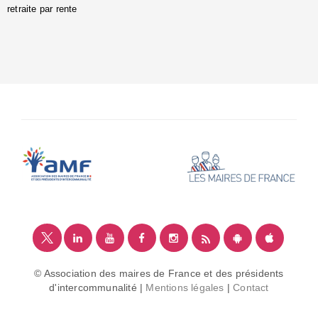
retraite par rente
i
é
:
m
© Association des maires de France et des présidents
d'intercommunalité |
Mentions légales
|
Contact