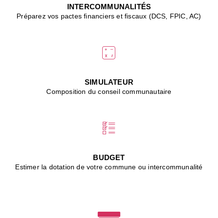
J
INTERCOMMUNALITÉS
(
Préparez vos pactes financiers et fiscaux (DCS, FPIC, AC)
i
u
vi
d
"
p
s
SIMULATEUR
"
Composition du conseil communautaire
■
L
B
:
l
é
c
BUDGET
l
Estimer la dotation de votre commune ou intercommunalité
f
d
c
m
■