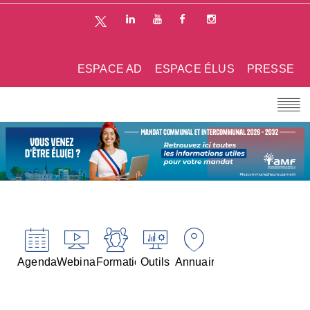
ESPACE AD
ESPACE ÉLUS
PRESSE
Agenda
Webinaires
Formations
Outils
Annuaires