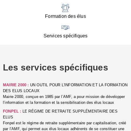
:
d
l
Formation des élus
C
■
N
Services spécifiques
:
s
u
p
e
Les services spécifiques
p
■
C
p
MAIRIE 2000 :
UN OUTIL POUR L'INFORMATION ET LA FORMATION
l
DES ELUS LOCAUX
r
Mairie 2000, conçue en 1985 par l’AMF, a pour mission de développer
d
l’information et la formation et la sensibilisation des élus locaux
l
FONPEL :
LE RÉGIME DE RETRAITE SUPPLÉMENTAIRE DES
p
ELUS
■
Fonpel est le régime de retraite supplémentaire par capitalisation, créé
L
par l’AMF, qui permet aux élus locaux adhérents de se constituer une
e