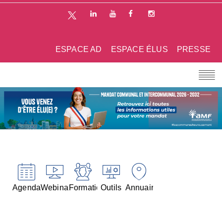
ESPACE AD
ESPACE ÉLUS
PRESSE
Agenda
Webinaires
Formations
Outils
Annuaires