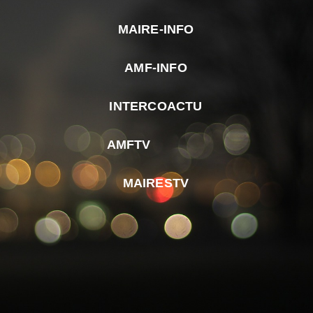
MAIRE-INFO
m
AMF-INFO
e
p
INTERCOACTU
d
M
AMFTV
d
F
MAIRESTV
e
l
m
d
r
d
m
e
d
é