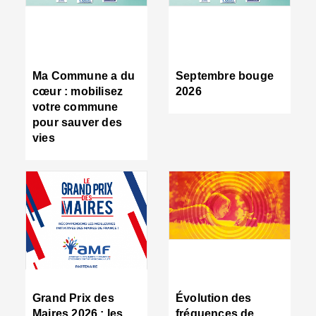
R
d
tr
d
c
Ma Commune a du
Septembre bouge
:
cœur : mobilisez
2026
s
votre commune
s
pour sauver des
s
vies
n
d
■
S
m
:
u
s
i
e
C
■
Grand Prix des
Évolution des
C
Maires 2026 : les
fréquences de