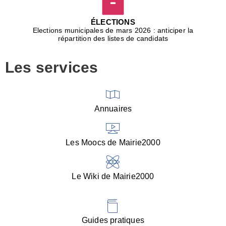
D
j
ÉLECTIONS
b
Elections municipales de mars 2026 : anticiper la
r
répartition des listes de candidats
u
m
Les services
p
■
V
l
V
Annuaires
(
d
C
Les Moocs de Mairie2000
d
s
i
Le Wiki de Mairie2000
■
P
d
l
d
Guides pratiques