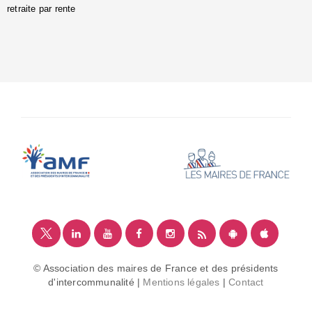
retraite par rente
i
é
:
m
© Association des maires de France et des présidents
d'intercommunalité |
Mentions légales
|
Contact