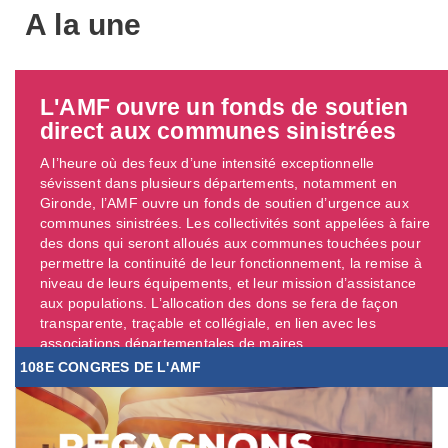
A la une
L'AMF ouvre un fonds de soutien
direct aux communes sinistrées
A l’heure où des feux d’une intensité exceptionnelle
sévissent dans plusieurs départements, notamment en
Gironde, l’AMF ouvre un fonds de soutien d’urgence aux
communes sinistrées. Les collectivités sont appelées à faire
des dons qui seront alloués aux communes touchées pour
permettre la continuité de leur fonctionnement, la remise à
niveau de leurs équipements, et leur mission d’assistance
aux populations. L’allocation des dons se fera de façon
transparente, traçable et collégiale, en lien avec les
associations départementales de maires. ...
108E CONGRES DE L'AMF