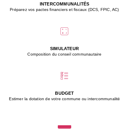
J
INTERCOMMUNALITÉS
(
Préparez vos pactes financiers et fiscaux (DCS, FPIC, AC)
i
u
vi
d
"
p
s
SIMULATEUR
"
Composition du conseil communautaire
■
L
B
:
l
é
c
BUDGET
l
Estimer la dotation de votre commune ou intercommunalité
f
d
c
m
■