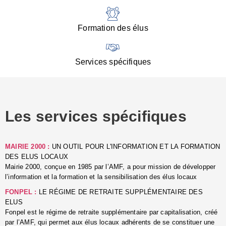
:
d
l
Formation des élus
C
■
N
Services spécifiques
:
s
u
p
e
Les services spécifiques
p
■
C
p
MAIRIE 2000 :
UN OUTIL POUR L'INFORMATION ET LA FORMATION
l
DES ELUS LOCAUX
r
Mairie 2000, conçue en 1985 par l’AMF, a pour mission de développer
d
l’information et la formation et la sensibilisation des élus locaux
l
FONPEL :
LE RÉGIME DE RETRAITE SUPPLÉMENTAIRE DES
p
ELUS
■
Fonpel est le régime de retraite supplémentaire par capitalisation, créé
L
par l’AMF, qui permet aux élus locaux adhérents de se constituer une
e