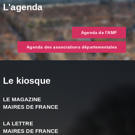
L'agenda
Agenda de l'AMF
Agenda des associations départementales
Le kiosque
LE MAGAZINE
J
MAIRES DE FRANCE
A
2
LA LETTRE
-
MAIRES DE FRANCE
N