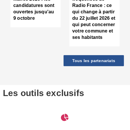
d
candidatures sont
Radio France : ce
c
ouvertes jusqu'au
qui change à partir
d
9 octobre
du 22 juillet 2026 et
l
qui peut concerner
P
votre commune et
d
ses habitants
:
c
d
r
Tous les partenariats
s
l
h
■
S
D
Les outils exclusifs
V
m
d
S
M
e