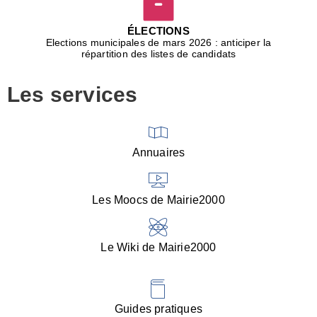
D
j
ÉLECTIONS
b
Elections municipales de mars 2026 : anticiper la
r
répartition des listes de candidats
u
m
Les services
p
■
V
l
V
Annuaires
(
d
C
Les Moocs de Mairie2000
d
s
i
Le Wiki de Mairie2000
■
P
d
l
d
Guides pratiques