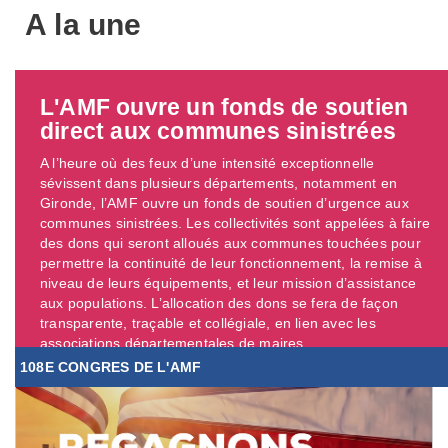
A la une
L'AMF ouvre un fonds de soutien
direct aux communes sinistrées
A l’heure où des feux d’une intensité exceptionnelle
sévissent dans plusieurs départements, notamment en
Gironde, l’AMF ouvre un fonds de soutien d’urgence aux
communes sinistrées. Les collectivités sont appelées à faire
des dons qui seront alloués aux communes touchées pour
permettre la continuité de leur fonctionnement, la remise à
niveau de leurs équipements, et leur mission d’assistance
aux populations. L’allocation des dons se fera de façon
transparente, traçable et collégiale, en lien avec les
associations départementales de maires. ...
108E CONGRES DE L'AMF