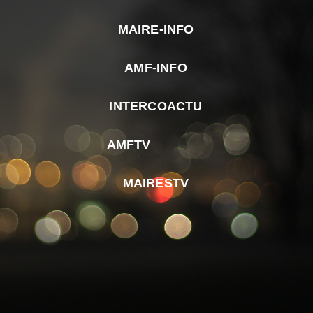
MAIRE-INFO
m
AMF-INFO
e
p
INTERCOACTU
d
M
AMFTV
d
F
MAIRESTV
e
l
m
d
r
d
m
e
d
é