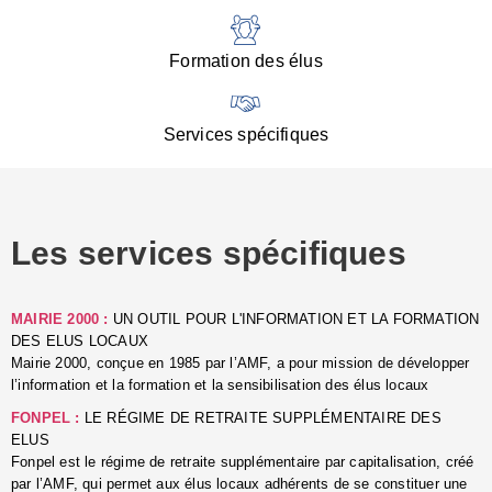
:
d
l
Formation des élus
C
■
N
Services spécifiques
:
s
u
p
e
Les services spécifiques
p
■
C
p
MAIRIE 2000 :
UN OUTIL POUR L'INFORMATION ET LA FORMATION
l
DES ELUS LOCAUX
r
Mairie 2000, conçue en 1985 par l’AMF, a pour mission de développer
d
l’information et la formation et la sensibilisation des élus locaux
l
FONPEL :
LE RÉGIME DE RETRAITE SUPPLÉMENTAIRE DES
p
ELUS
■
Fonpel est le régime de retraite supplémentaire par capitalisation, créé
L
par l’AMF, qui permet aux élus locaux adhérents de se constituer une
e