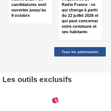
d
candidatures sont
Radio France : ce
c
ouvertes jusqu'au
qui change à partir
d
9 octobre
du 22 juillet 2026 et
l
qui peut concerner
P
votre commune et
d
ses habitants
:
c
d
r
Tous les partenariats
s
l
h
■
S
D
Les outils exclusifs
V
m
d
S
M
e