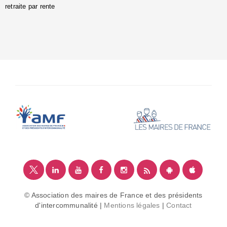
retraite par rente
i
é
:
m
© Association des maires de France et des présidents
d'intercommunalité |
Mentions légales
|
Contact