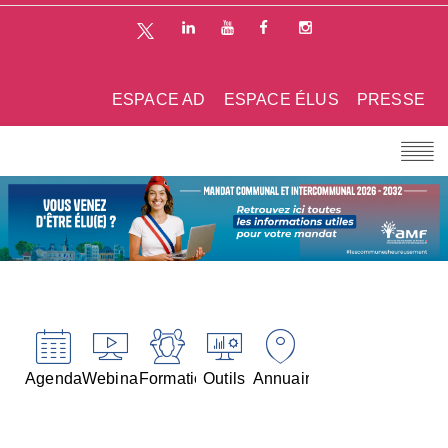
ESPACE AD
ESPACE ÉLUS
PRESSE
Agenda
Webinaires
Formations
Outils
Annuaires