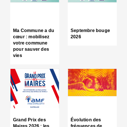
R
d
tr
d
c
Ma Commune a du
Septembre bouge
:
cœur : mobilisez
2026
s
votre commune
s
pour sauver des
s
vies
n
d
■
S
m
:
u
s
i
e
C
■
Grand Prix des
Évolution des
C
Maires 2026 : les
fréquences de