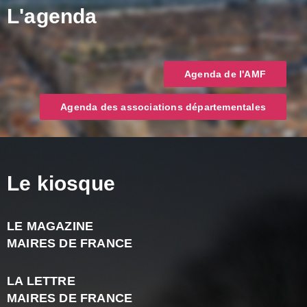
L'agenda
Agenda de l'AMF
Agenda des associations départementales
Le kiosque
LE MAGAZINE
J
MAIRES DE FRANCE
A
2
LA LETTRE
-
MAIRES DE FRANCE
N