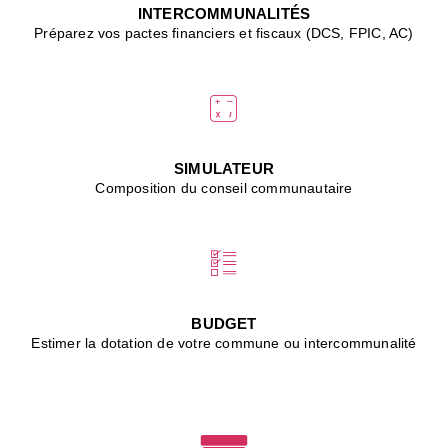
J
INTERCOMMUNALITÉS
(
Préparez vos pactes financiers et fiscaux (DCS, FPIC, AC)
i
u
vi
d
"
p
s
SIMULATEUR
"
Composition du conseil communautaire
■
L
B
:
l
é
c
BUDGET
l
Estimer la dotation de votre commune ou intercommunalité
f
d
c
m
■