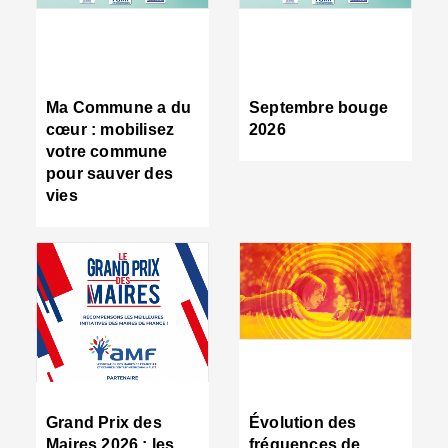
R
d
tr
d
c
Ma Commune a du
Septembre bouge
:
cœur : mobilisez
2026
s
votre commune
s
pour sauver des
s
vies
n
d
■
S
m
:
u
s
i
e
C
■
Grand Prix des
Évolution des
C
Maires 2026 : les
fréquences de