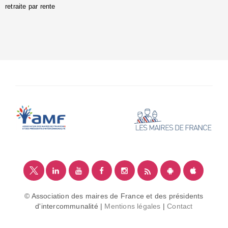
retraite par rente
i
é
:
m
© Association des maires de France et des présidents
d'intercommunalité |
Mentions légales
|
Contact