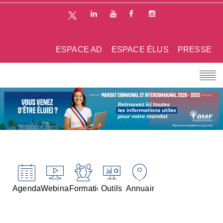
ESPACE AD
ESPACE ÉLUS
PRESSE
Agenda
Webinaires
Formations
Outils
Annuaires