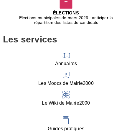
D
j
ÉLECTIONS
b
Elections municipales de mars 2026 : anticiper la
r
répartition des listes de candidats
u
m
Les services
p
■
V
l
V
Annuaires
(
d
C
Les Moocs de Mairie2000
d
s
i
Le Wiki de Mairie2000
■
P
d
l
d
Guides pratiques