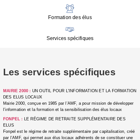
:
d
l
Formation des élus
C
■
N
Services spécifiques
:
s
u
p
e
Les services spécifiques
p
■
C
p
MAIRIE 2000 :
UN OUTIL POUR L'INFORMATION ET LA FORMATION
l
DES ELUS LOCAUX
r
Mairie 2000, conçue en 1985 par l’AMF, a pour mission de développer
d
l’information et la formation et la sensibilisation des élus locaux
l
FONPEL :
LE RÉGIME DE RETRAITE SUPPLÉMENTAIRE DES
p
ELUS
■
Fonpel est le régime de retraite supplémentaire par capitalisation, créé
L
par l’AMF, qui permet aux élus locaux adhérents de se constituer une
e