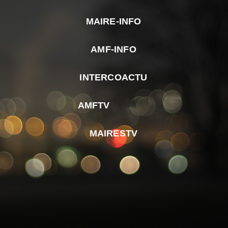
MAIRE-INFO
m
AMF-INFO
e
p
INTERCOACTU
d
M
AMFTV
d
F
MAIRESTV
e
l
m
d
r
d
m
e
d
é