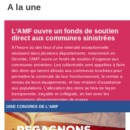
A la une
L'AMF ouvre un fonds de soutien
direct aux communes sinistrées
A l’heure où des feux d’une intensité exceptionnelle
sévissent dans plusieurs départements, notamment en
Gironde, l’AMF ouvre un fonds de soutien d’urgence aux
communes sinistrées. Les collectivités sont appelées à faire
des dons qui seront alloués aux communes touchées pour
permettre la continuité de leur fonctionnement, la remise à
niveau de leurs équipements, et leur mission d’assistance
aux populations. L’allocation des dons se fera de façon
transparente, traçable et collégiale, en lien avec les
associations départementales de maires. ...
108E CONGRES DE L'AMF