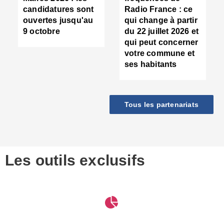
d
candidatures sont
Radio France : ce
c
ouvertes jusqu'au
qui change à partir
d
9 octobre
du 22 juillet 2026 et
l
qui peut concerner
P
votre commune et
d
ses habitants
:
c
d
r
Tous les partenariats
s
l
h
■
S
D
Les outils exclusifs
V
m
d
S
M
e