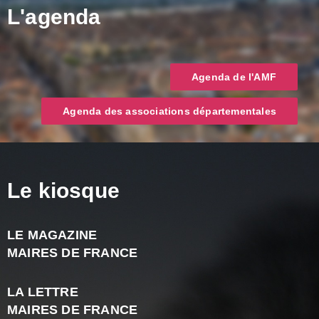
L'agenda
Agenda de l'AMF
Agenda des associations départementales
Le kiosque
LE MAGAZINE
J
MAIRES DE FRANCE
A
2
LA LETTRE
-
MAIRES DE FRANCE
N