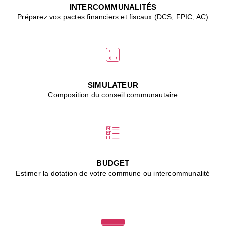
J
INTERCOMMUNALITÉS
(
Préparez vos pactes financiers et fiscaux (DCS, FPIC, AC)
i
u
vi
d
"
p
s
SIMULATEUR
"
Composition du conseil communautaire
■
L
B
:
l
é
c
BUDGET
l
Estimer la dotation de votre commune ou intercommunalité
f
d
c
m
■