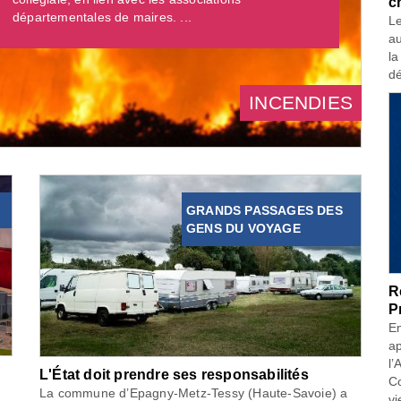
c
départementales de maires. ...
Le
au
la
dé
INCENDIES
GRANDS PASSAGES DES
GENS DU VOYAGE
R
P
En
ap
l’
L'État doit prendre ses responsabilités
Co
La commune d’Epagny-Metz-Tessy (Haute-Savoie) a
vi