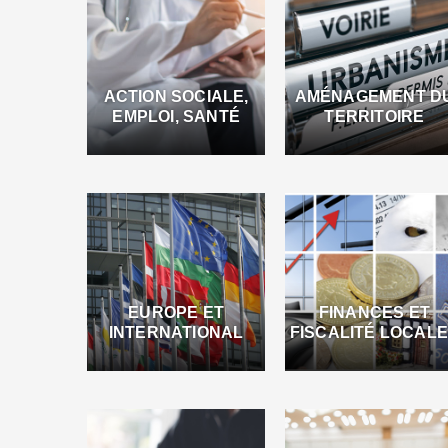
ACTION SOCIALE,
AMÉNAGEMENT D
EMPLOI, SANTÉ
TERRITOIRE
EUROPE ET
FINANCES ET
INTERNATIONAL
FISCALITÉ LOCAL