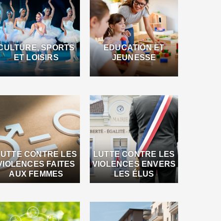
CULTURE, SPORTS
EDUCATION ET
ET LOISIRS
JEUNESSE
LUTTE CONTRE LES
LUTTE CONTRE LES
VIOLENCES FAITES
VIOLENCES ENVERS
AUX FEMMES
LES ÉLUS