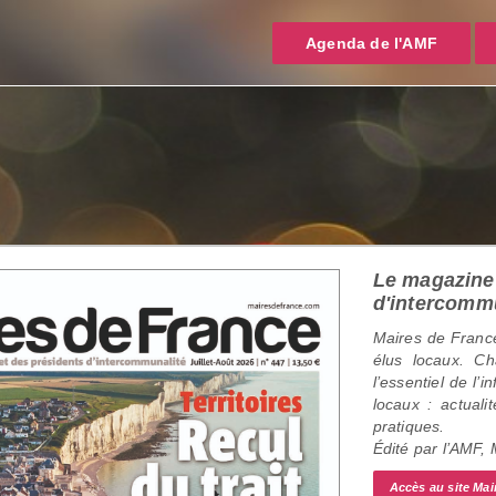
Agenda de l'AMF
Le magazine 
d'intercomm
Maires de France
élus locaux. C
l’essentiel de l’
locaux : actualit
pratiques.
Édité par l’AMF,
Accès au site Mai