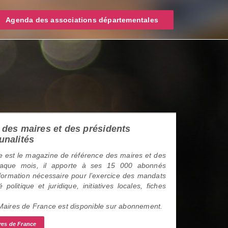
Agenda des associations départementales
des maires et des présidents
unalités
 est le magazine de référence des maires et des
haque mois, il apporte à ses 15 000 abonnés
information nécessaire pour l’exercice des mandats
é politique et juridique, initiatives locales, fiches
 Maires de France est disponible sur abonnement.
res de France