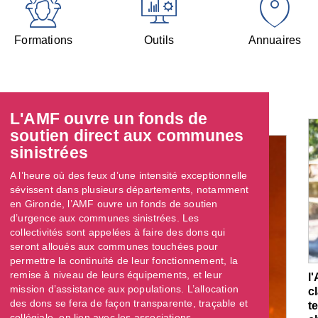
Formations
Outils
Annuaires
L'AMF ouvre un fonds de
soutien direct aux communes
sinistrées
A l’heure où des feux d’une intensité exceptionnelle
sévissent dans plusieurs départements, notamment
en Gironde, l’AMF ouvre un fonds de soutien
d’urgence aux communes sinistrées. Les
collectivités sont appelées à faire des dons qui
seront alloués aux communes touchées pour
permettre la continuité de leur fonctionnement, la
remise à niveau de leurs équipements, et leur
l
mission d’assistance aux populations. L’allocation
c
des dons se fera de façon transparente, traçable et
t
collégiale, en lien avec les associations