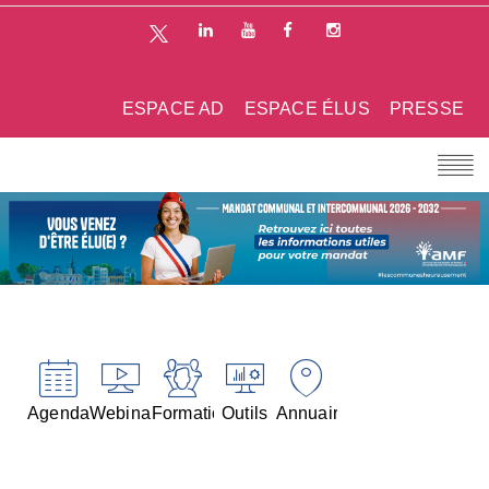
ESPACE AD
ESPACE ÉLUS
PRESSE
Agenda
Webinaires
Formations
Outils
Annuaires