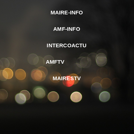
MAIRE-INFO
m
AMF-INFO
e
p
INTERCOACTU
d
M
AMFTV
d
F
MAIRESTV
e
l
m
d
r
d
m
e
d
é