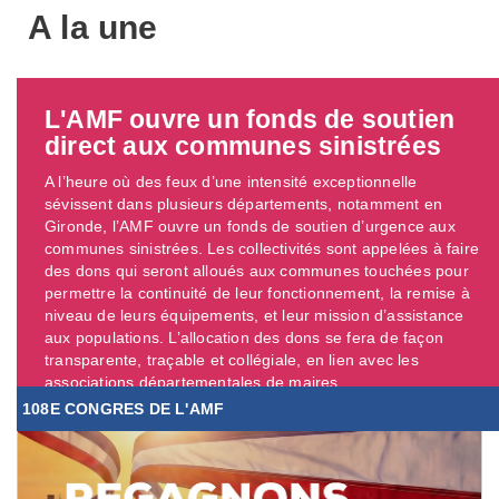
A la une
L'AMF ouvre un fonds de soutien
direct aux communes sinistrées
A l’heure où des feux d’une intensité exceptionnelle
sévissent dans plusieurs départements, notamment en
Gironde, l’AMF ouvre un fonds de soutien d’urgence aux
communes sinistrées. Les collectivités sont appelées à faire
des dons qui seront alloués aux communes touchées pour
permettre la continuité de leur fonctionnement, la remise à
niveau de leurs équipements, et leur mission d’assistance
aux populations. L’allocation des dons se fera de façon
transparente, traçable et collégiale, en lien avec les
associations départementales de maires. ...
108E CONGRES DE L'AMF