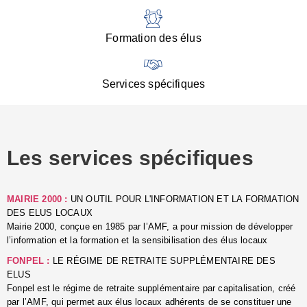
:
d
l
Formation des élus
C
■
N
Services spécifiques
:
s
u
p
e
Les services spécifiques
p
■
C
p
MAIRIE 2000 :
UN OUTIL POUR L'INFORMATION ET LA FORMATION
l
DES ELUS LOCAUX
r
Mairie 2000, conçue en 1985 par l’AMF, a pour mission de développer
d
l’information et la formation et la sensibilisation des élus locaux
l
FONPEL :
LE RÉGIME DE RETRAITE SUPPLÉMENTAIRE DES
p
ELUS
■
Fonpel est le régime de retraite supplémentaire par capitalisation, créé
L
par l’AMF, qui permet aux élus locaux adhérents de se constituer une
e