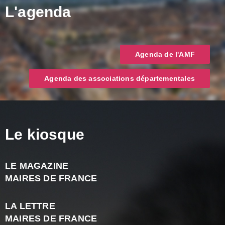
L'agenda
Agenda de l'AMF
Agenda des associations départementales
Le kiosque
LE MAGAZINE
J
MAIRES DE FRANCE
A
2
LA LETTRE
-
MAIRES DE FRANCE
N