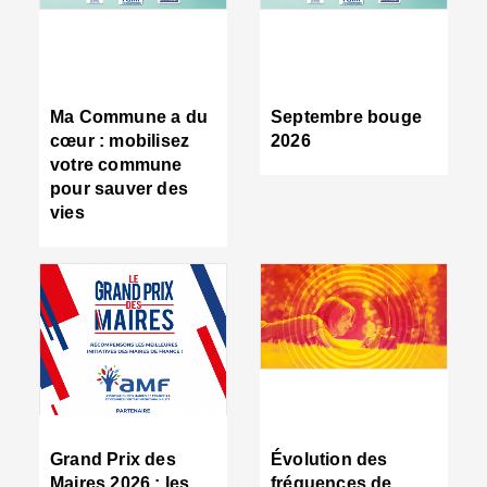
R
d
tr
d
c
Ma Commune a du
Septembre bouge
:
cœur : mobilisez
2026
s
votre commune
s
pour sauver des
s
vies
n
d
■
S
m
:
u
s
i
e
C
■
Grand Prix des
Évolution des
C
Maires 2026 : les
fréquences de