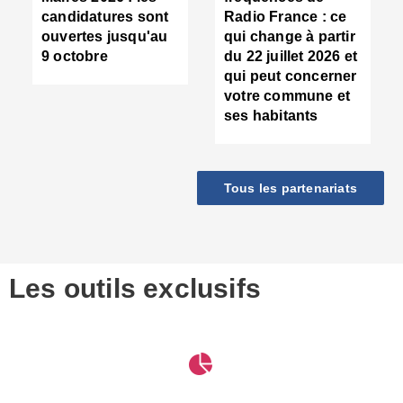
d
candidatures sont
Radio France : ce
c
ouvertes jusqu'au
qui change à partir
d
9 octobre
du 22 juillet 2026 et
l
qui peut concerner
P
votre commune et
d
ses habitants
:
c
d
r
Tous les partenariats
s
l
h
■
S
D
Les outils exclusifs
V
m
d
S
M
e