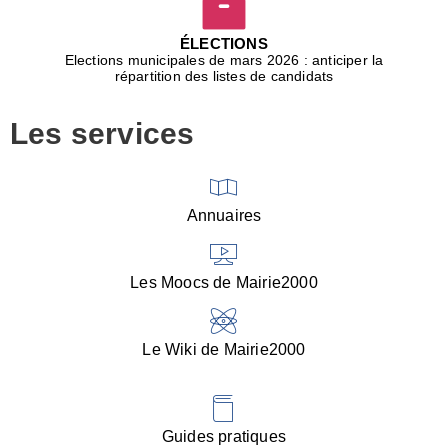
D
j
ÉLECTIONS
b
Elections municipales de mars 2026 : anticiper la
r
répartition des listes de candidats
u
m
Les services
p
■
V
l
V
Annuaires
(
d
C
Les Moocs de Mairie2000
d
s
i
Le Wiki de Mairie2000
■
P
d
l
d
Guides pratiques