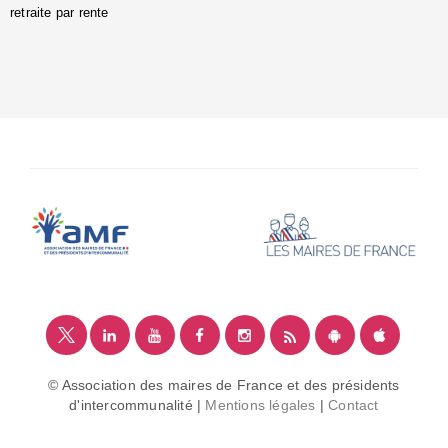
retraite par rente
i
é
:
m
© Association des maires de France et des présidents
d'intercommunalité |
Mentions légales
|
Contact