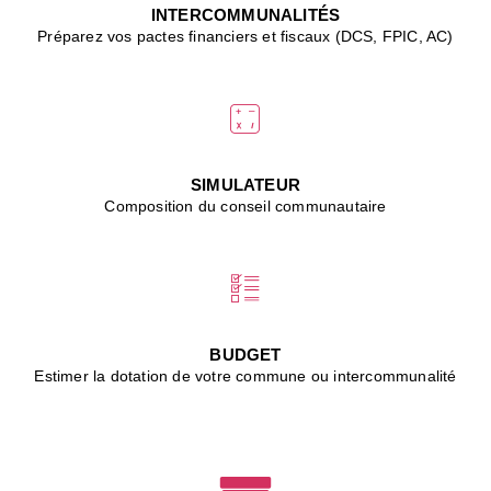
J
INTERCOMMUNALITÉS
(
Préparez vos pactes financiers et fiscaux (DCS, FPIC, AC)
i
u
vi
d
"
p
s
SIMULATEUR
"
Composition du conseil communautaire
■
L
B
:
l
é
c
BUDGET
l
Estimer la dotation de votre commune ou intercommunalité
f
d
c
m
■