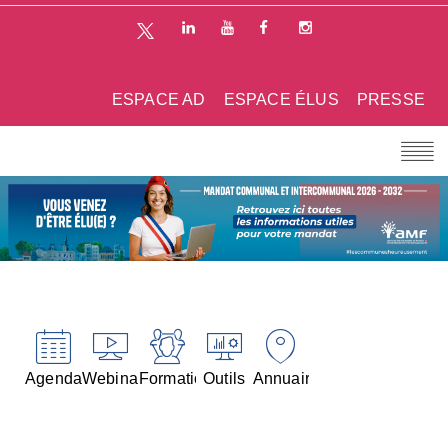
ESPACE AD
ESPACE ÉLUS
PRESSE
Agenda
Webinaires
Formations
Outils
Annuaires