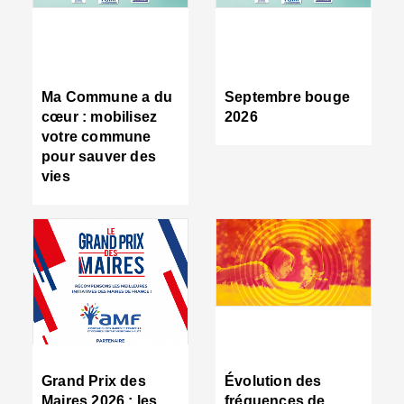
R
d
tr
d
c
Ma Commune a du
Septembre bouge
:
cœur : mobilisez
2026
s
votre commune
s
pour sauver des
s
vies
n
d
■
S
m
:
u
s
i
e
C
■
Grand Prix des
Évolution des
C
Maires 2026 : les
fréquences de