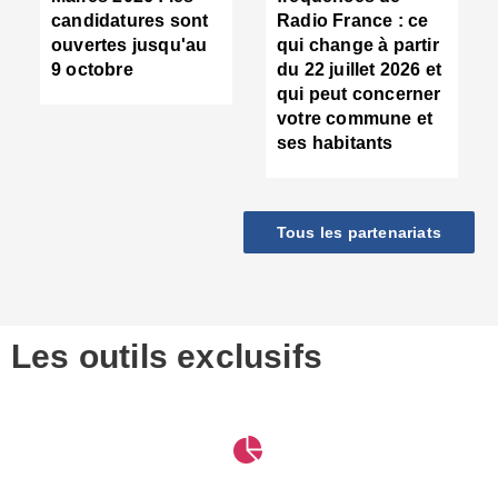
d
candidatures sont
Radio France : ce
c
ouvertes jusqu'au
qui change à partir
d
9 octobre
du 22 juillet 2026 et
l
qui peut concerner
P
votre commune et
d
ses habitants
:
c
d
r
Tous les partenariats
s
l
h
■
S
D
Les outils exclusifs
V
m
d
S
M
e