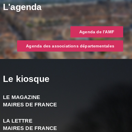
L'agenda
Agenda de l'AMF
Agenda des associations départementales
Le kiosque
LE MAGAZINE
J
MAIRES DE FRANCE
A
2
LA LETTRE
-
MAIRES DE FRANCE
N