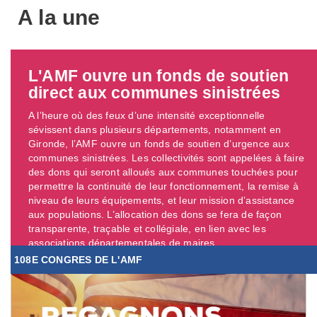
A la une
L'AMF ouvre un fonds de soutien
direct aux communes sinistrées
A l’heure où des feux d’une intensité exceptionnelle
sévissent dans plusieurs départements, notamment en
Gironde, l’AMF ouvre un fonds de soutien d’urgence aux
communes sinistrées. Les collectivités sont appelées à faire
des dons qui seront alloués aux communes touchées pour
permettre la continuité de leur fonctionnement, la remise à
niveau de leurs équipements, et leur mission d’assistance
aux populations. L’allocation des dons se fera de façon
transparente, traçable et collégiale, en lien avec les
associations départementales de maires. ...
108E CONGRES DE L'AMF