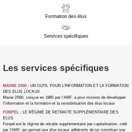
:
d
l
Formation des élus
C
■
N
Services spécifiques
:
s
u
p
e
Les services spécifiques
p
■
C
p
MAIRIE 2000 :
UN OUTIL POUR L'INFORMATION ET LA FORMATION
l
DES ELUS LOCAUX
r
Mairie 2000, conçue en 1985 par l’AMF, a pour mission de développer
d
l’information et la formation et la sensibilisation des élus locaux
l
FONPEL :
LE RÉGIME DE RETRAITE SUPPLÉMENTAIRE DES
p
ELUS
■
Fonpel est le régime de retraite supplémentaire par capitalisation, créé
L
par l’AMF, qui permet aux élus locaux adhérents de se constituer une
e