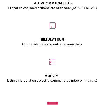
J
INTERCOMMUNALITÉS
(
Préparez vos pactes financiers et fiscaux (DCS, FPIC, AC)
i
u
vi
d
"
p
s
SIMULATEUR
"
Composition du conseil communautaire
■
L
B
:
l
é
c
BUDGET
l
Estimer la dotation de votre commune ou intercommunalité
f
d
c
m
■