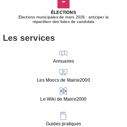
D
j
ÉLECTIONS
b
Elections municipales de mars 2026 : anticiper la
r
répartition des listes de candidats
u
m
Les services
p
■
V
l
V
Annuaires
(
d
C
Les Moocs de Mairie2000
d
s
i
Le Wiki de Mairie2000
■
P
d
l
d
Guides pratiques