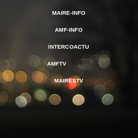
MAIRE-INFO
m
AMF-INFO
e
p
INTERCOACTU
d
M
AMFTV
d
F
MAIRESTV
e
l
m
d
r
d
m
e
d
é