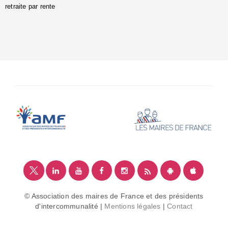
retraite par rente
i
é
:
m
© Association des maires de France et des présidents
d'intercommunalité |
Mentions légales
|
Contact