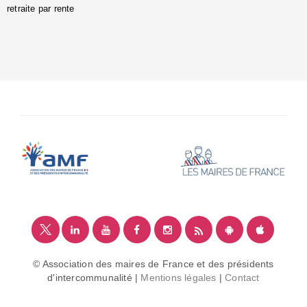
retraite par rente
i
é
:
m
© Association des maires de France et des présidents
d'intercommunalité |
Mentions légales
|
Contact