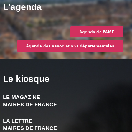
L'agenda
Agenda de l'AMF
Agenda des associations départementales
Le kiosque
LE MAGAZINE
J
MAIRES DE FRANCE
A
2
LA LETTRE
-
MAIRES DE FRANCE
N