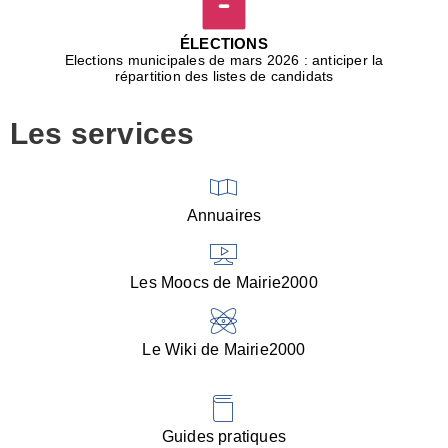
D
j
ÉLECTIONS
b
Elections municipales de mars 2026 : anticiper la
r
répartition des listes de candidats
u
m
Les services
p
■
V
l
V
Annuaires
(
d
C
Les Moocs de Mairie2000
d
s
i
Le Wiki de Mairie2000
■
P
d
l
d
Guides pratiques