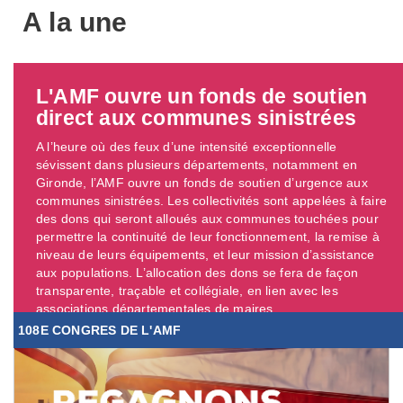
A la une
L'AMF ouvre un fonds de soutien
direct aux communes sinistrées
A l’heure où des feux d’une intensité exceptionnelle
sévissent dans plusieurs départements, notamment en
Gironde, l’AMF ouvre un fonds de soutien d’urgence aux
communes sinistrées. Les collectivités sont appelées à faire
des dons qui seront alloués aux communes touchées pour
permettre la continuité de leur fonctionnement, la remise à
niveau de leurs équipements, et leur mission d’assistance
aux populations. L’allocation des dons se fera de façon
transparente, traçable et collégiale, en lien avec les
associations départementales de maires. ...
108E CONGRES DE L'AMF