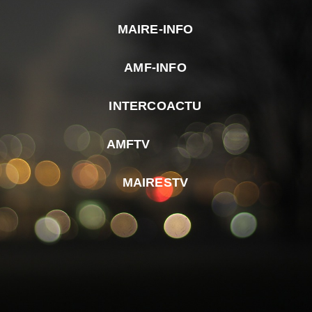
MAIRE-INFO
m
AMF-INFO
e
p
INTERCOACTU
d
M
AMFTV
d
F
MAIRESTV
e
l
m
d
r
d
m
e
d
é