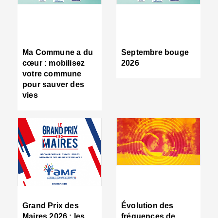
R
d
tr
d
c
Ma Commune a du
Septembre bouge
:
cœur : mobilisez
2026
s
votre commune
s
pour sauver des
s
vies
n
d
■
S
m
:
u
s
i
e
C
■
Grand Prix des
Évolution des
C
Maires 2026 : les
fréquences de