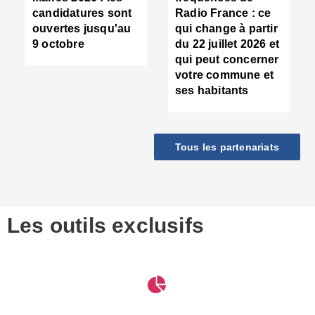
d
candidatures sont
Radio France : ce
c
ouvertes jusqu'au
qui change à partir
d
9 octobre
du 22 juillet 2026 et
l
qui peut concerner
P
votre commune et
d
ses habitants
:
c
d
r
Tous les partenariats
s
l
h
■
S
D
Les outils exclusifs
V
m
d
S
M
e