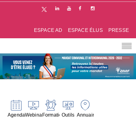
ESPACE AD
ESPACE ÉLUS
PRESSE
Agenda
Webinaires
Formations
Outils
Annuaires