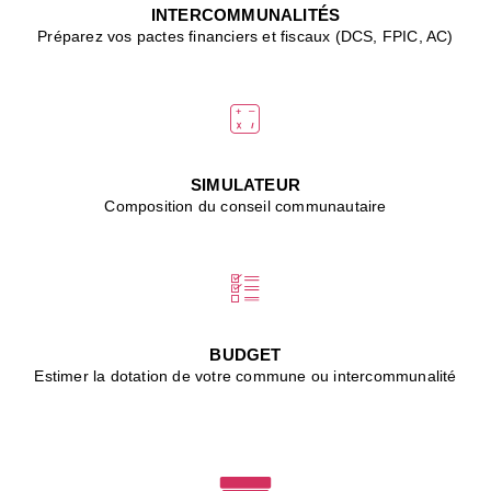
J
INTERCOMMUNALITÉS
(
Préparez vos pactes financiers et fiscaux (DCS, FPIC, AC)
i
u
vi
d
"
p
s
SIMULATEUR
"
Composition du conseil communautaire
■
L
B
:
l
é
c
BUDGET
l
Estimer la dotation de votre commune ou intercommunalité
f
d
c
m
■