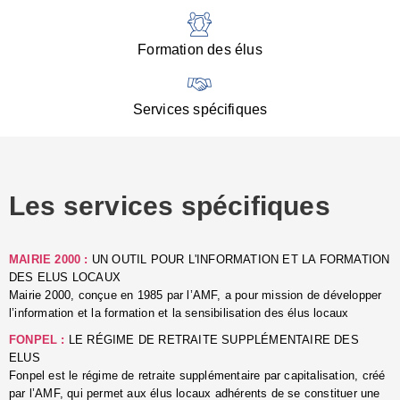
:
d
l
Formation des élus
C
■
N
Services spécifiques
:
s
u
p
e
Les services spécifiques
p
■
C
p
MAIRIE 2000 :
UN OUTIL POUR L'INFORMATION ET LA FORMATION
l
DES ELUS LOCAUX
r
Mairie 2000, conçue en 1985 par l’AMF, a pour mission de développer
d
l’information et la formation et la sensibilisation des élus locaux
l
FONPEL :
LE RÉGIME DE RETRAITE SUPPLÉMENTAIRE DES
p
ELUS
■
Fonpel est le régime de retraite supplémentaire par capitalisation, créé
L
par l’AMF, qui permet aux élus locaux adhérents de se constituer une
e