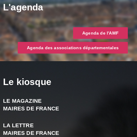
L'agenda
Agenda de l'AMF
Agenda des associations départementales
Le kiosque
LE MAGAZINE
J
MAIRES DE FRANCE
A
2
LA LETTRE
-
MAIRES DE FRANCE
N