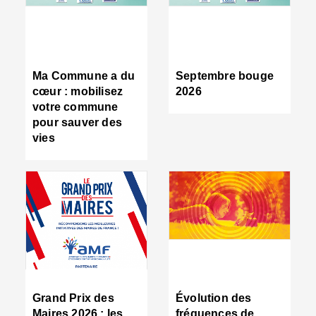
R
d
tr
d
c
Ma Commune a du
Septembre bouge
:
cœur : mobilisez
2026
s
votre commune
s
pour sauver des
s
vies
n
d
■
S
m
:
u
s
i
e
C
■
Grand Prix des
Évolution des
C
Maires 2026 : les
fréquences de