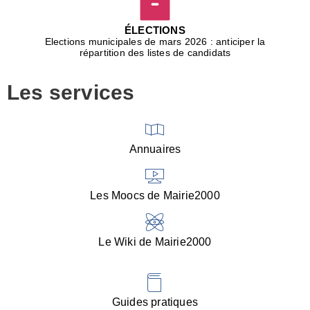
D
j
ÉLECTIONS
b
Elections municipales de mars 2026 : anticiper la
r
répartition des listes de candidats
u
m
Les services
p
■
V
l
V
Annuaires
(
d
C
Les Moocs de Mairie2000
d
s
i
Le Wiki de Mairie2000
■
P
d
l
d
Guides pratiques