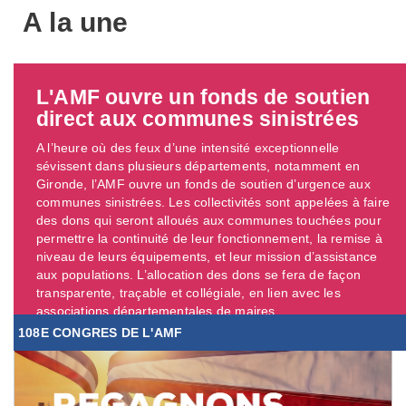
A la une
L'AMF ouvre un fonds de soutien
direct aux communes sinistrées
A l’heure où des feux d’une intensité exceptionnelle
sévissent dans plusieurs départements, notamment en
Gironde, l’AMF ouvre un fonds de soutien d’urgence aux
communes sinistrées. Les collectivités sont appelées à faire
des dons qui seront alloués aux communes touchées pour
permettre la continuité de leur fonctionnement, la remise à
niveau de leurs équipements, et leur mission d’assistance
aux populations. L’allocation des dons se fera de façon
transparente, traçable et collégiale, en lien avec les
associations départementales de maires. ...
108E CONGRES DE L'AMF