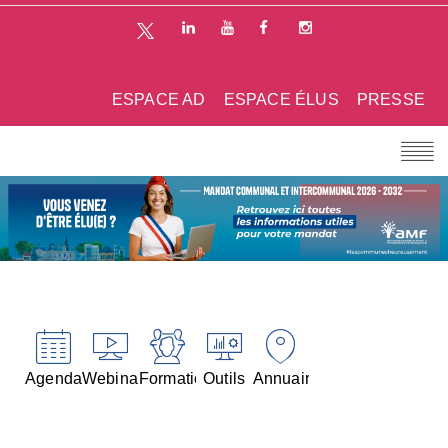
ESPACE AD
ESPACE ÉLUS
PRESSE
Agenda
Webinaires
Formations
Outils
Annuaires