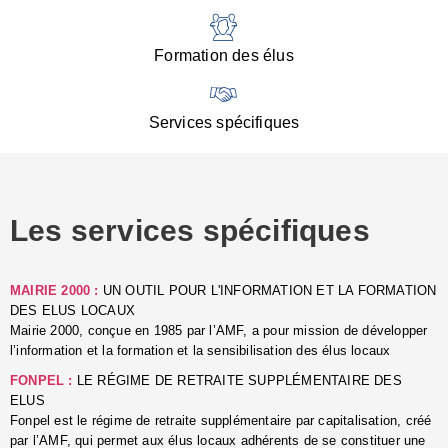
:
d
l
Formation des élus
C
■
N
Services spécifiques
:
s
u
p
e
Les services spécifiques
p
■
C
p
MAIRIE 2000 :
UN OUTIL POUR L'INFORMATION ET LA FORMATION
l
DES ELUS LOCAUX
r
Mairie 2000, conçue en 1985 par l’AMF, a pour mission de développer
d
l’information et la formation et la sensibilisation des élus locaux
l
FONPEL :
LE RÉGIME DE RETRAITE SUPPLÉMENTAIRE DES
p
ELUS
■
Fonpel est le régime de retraite supplémentaire par capitalisation, créé
L
par l’AMF, qui permet aux élus locaux adhérents de se constituer une
e