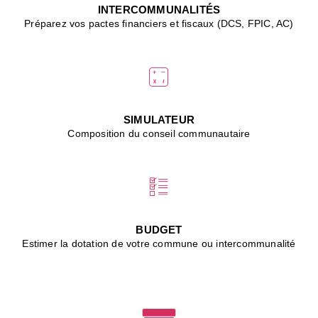
J
INTERCOMMUNALITÉS
(
Préparez vos pactes financiers et fiscaux (DCS, FPIC, AC)
i
u
vi
d
"
p
s
SIMULATEUR
"
Composition du conseil communautaire
■
L
B
:
l
é
c
BUDGET
l
Estimer la dotation de votre commune ou intercommunalité
f
d
c
m
■