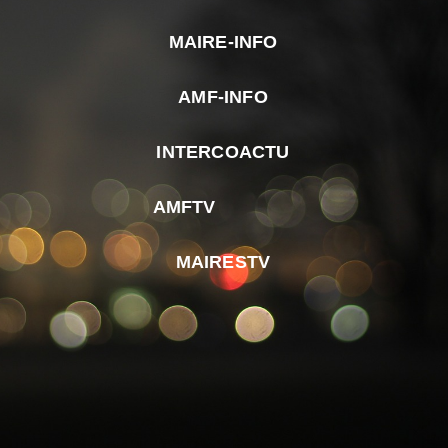
MAIRE-INFO
m
AMF-INFO
e
p
INTERCOACTU
d
M
AMFTV
d
F
MAIRESTV
e
l
m
d
r
d
m
e
d
é