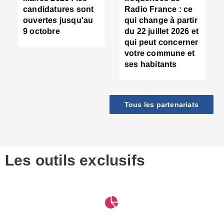
d
candidatures sont
Radio France : ce
c
ouvertes jusqu'au
qui change à partir
d
9 octobre
du 22 juillet 2026 et
l
qui peut concerner
P
votre commune et
d
ses habitants
:
c
d
r
Tous les partenariats
s
l
h
■
S
D
Les outils exclusifs
V
m
d
S
M
e