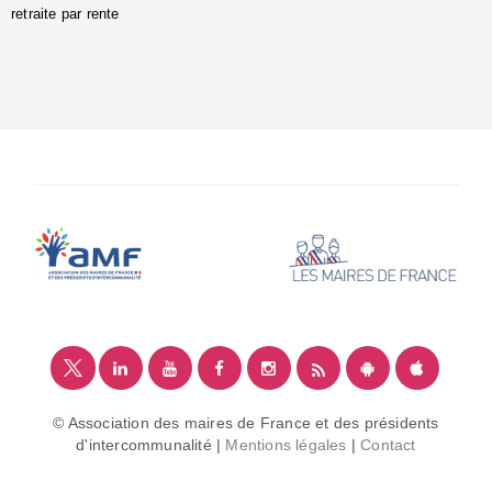
retraite par rente
i
é
:
m
© Association des maires de France et des présidents
d'intercommunalité |
Mentions légales
|
Contact