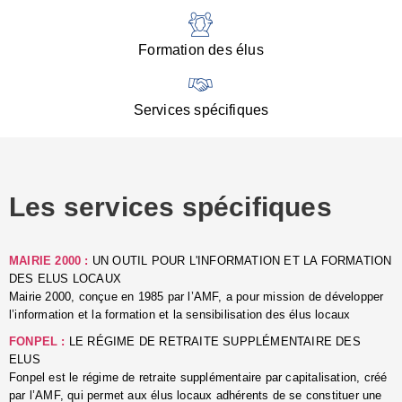
:
d
l
Formation des élus
C
■
N
Services spécifiques
:
s
u
p
e
Les services spécifiques
p
■
C
p
MAIRIE 2000 :
UN OUTIL POUR L'INFORMATION ET LA FORMATION
l
DES ELUS LOCAUX
r
Mairie 2000, conçue en 1985 par l’AMF, a pour mission de développer
d
l’information et la formation et la sensibilisation des élus locaux
l
FONPEL :
LE RÉGIME DE RETRAITE SUPPLÉMENTAIRE DES
p
ELUS
■
Fonpel est le régime de retraite supplémentaire par capitalisation, créé
L
par l’AMF, qui permet aux élus locaux adhérents de se constituer une
e