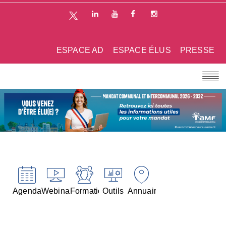
ESPACE AD
ESPACE ÉLUS
PRESSE
Agenda
Webinaires
Formations
Outils
Annuaires