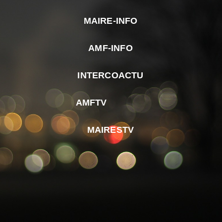
MAIRE-INFO
m
AMF-INFO
e
p
INTERCOACTU
d
M
AMFTV
d
F
MAIRESTV
e
l
m
d
r
d
m
e
d
é