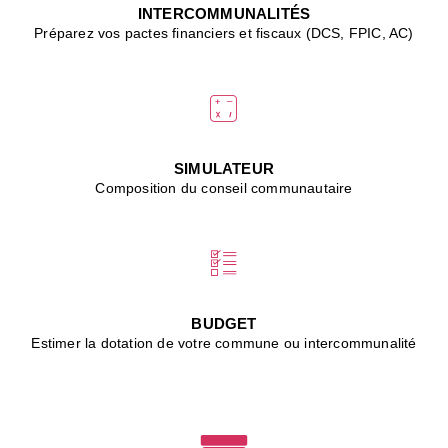
J
INTERCOMMUNALITÉS
(
Préparez vos pactes financiers et fiscaux (DCS, FPIC, AC)
i
u
vi
d
"
p
s
SIMULATEUR
"
Composition du conseil communautaire
■
L
B
:
l
é
c
BUDGET
l
Estimer la dotation de votre commune ou intercommunalité
f
d
c
m
■