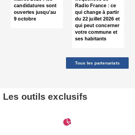
d
candidatures sont
Radio France : ce
c
ouvertes jusqu'au
qui change à partir
d
9 octobre
du 22 juillet 2026 et
l
qui peut concerner
P
votre commune et
d
ses habitants
:
c
d
r
Tous les partenariats
s
l
h
■
S
D
Les outils exclusifs
V
m
d
S
M
e