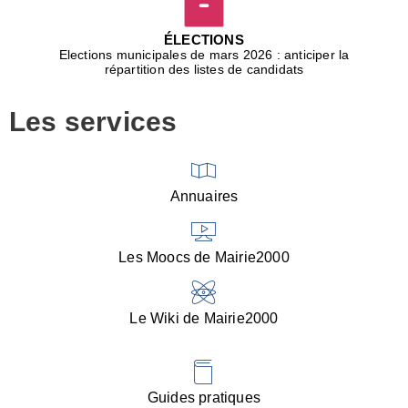
D
j
ÉLECTIONS
b
Elections municipales de mars 2026 : anticiper la
r
répartition des listes de candidats
u
m
Les services
p
■
V
l
V
Annuaires
(
d
C
Les Moocs de Mairie2000
d
s
i
Le Wiki de Mairie2000
■
P
d
l
d
Guides pratiques