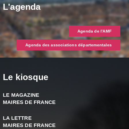
L'agenda
Agenda de l'AMF
Agenda des associations départementales
Le kiosque
LE MAGAZINE
J
MAIRES DE FRANCE
A
2
LA LETTRE
-
MAIRES DE FRANCE
N