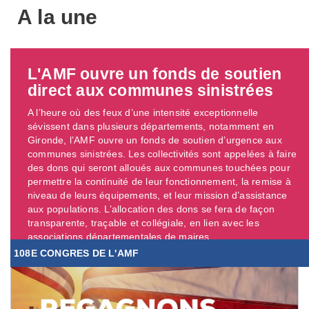
A la une
L'AMF ouvre un fonds de soutien
direct aux communes sinistrées
A l’heure où des feux d’une intensité exceptionnelle
sévissent dans plusieurs départements, notamment en
Gironde, l’AMF ouvre un fonds de soutien d’urgence aux
communes sinistrées. Les collectivités sont appelées à faire
des dons qui seront alloués aux communes touchées pour
permettre la continuité de leur fonctionnement, la remise à
niveau de leurs équipements, et leur mission d’assistance
aux populations. L’allocation des dons se fera de façon
transparente, traçable et collégiale, en lien avec les
associations départementales de maires. ...
108E CONGRES DE L'AMF