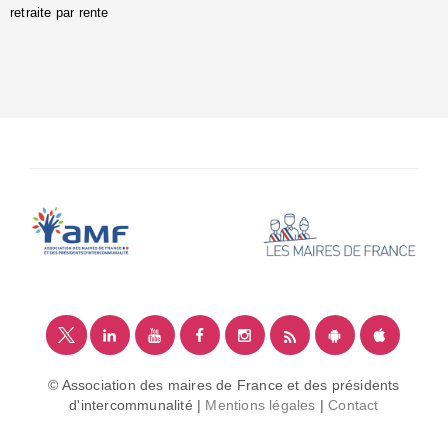
retraite par rente
i
é
:
m
© Association des maires de France et des présidents
d'intercommunalité |
Mentions légales
|
Contact