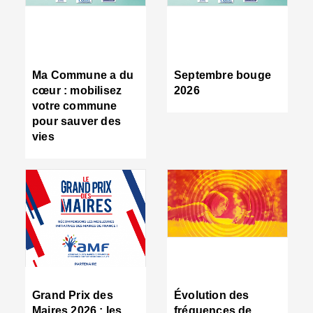
R
d
tr
d
c
Ma Commune a du
Septembre bouge
:
cœur : mobilisez
2026
s
votre commune
s
pour sauver des
s
vies
n
d
■
S
m
:
u
s
i
e
C
■
Grand Prix des
Évolution des
C
Maires 2026 : les
fréquences de