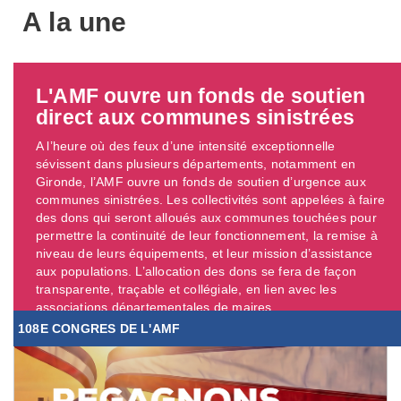
A la une
L'AMF ouvre un fonds de soutien
direct aux communes sinistrées
A l’heure où des feux d’une intensité exceptionnelle
sévissent dans plusieurs départements, notamment en
Gironde, l’AMF ouvre un fonds de soutien d’urgence aux
communes sinistrées. Les collectivités sont appelées à faire
des dons qui seront alloués aux communes touchées pour
permettre la continuité de leur fonctionnement, la remise à
niveau de leurs équipements, et leur mission d’assistance
aux populations. L’allocation des dons se fera de façon
transparente, traçable et collégiale, en lien avec les
associations départementales de maires. ...
108E CONGRES DE L'AMF