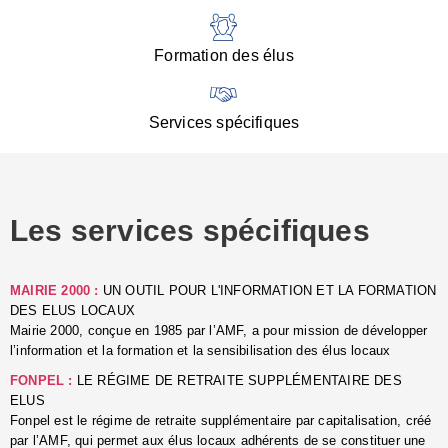
:
d
l
Formation des élus
C
■
N
Services spécifiques
:
s
u
p
e
Les services spécifiques
p
■
C
p
MAIRIE 2000 :
UN OUTIL POUR L'INFORMATION ET LA FORMATION
l
DES ELUS LOCAUX
r
Mairie 2000, conçue en 1985 par l’AMF, a pour mission de développer
d
l’information et la formation et la sensibilisation des élus locaux
l
FONPEL :
LE RÉGIME DE RETRAITE SUPPLÉMENTAIRE DES
p
ELUS
■
Fonpel est le régime de retraite supplémentaire par capitalisation, créé
L
par l’AMF, qui permet aux élus locaux adhérents de se constituer une
e