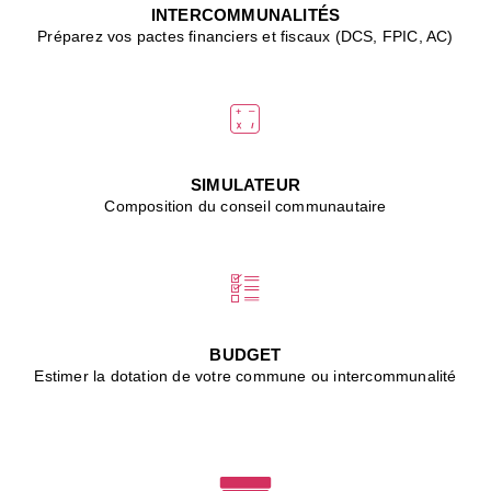
J
INTERCOMMUNALITÉS
(
Préparez vos pactes financiers et fiscaux (DCS, FPIC, AC)
i
u
vi
d
"
p
s
SIMULATEUR
"
Composition du conseil communautaire
■
L
B
:
l
é
c
BUDGET
l
Estimer la dotation de votre commune ou intercommunalité
f
d
c
m
■