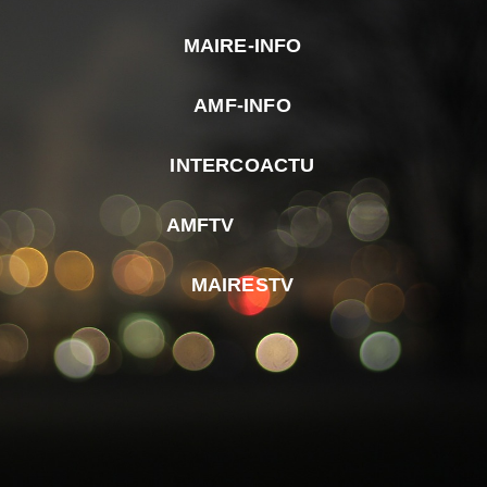
MAIRE-INFO
m
AMF-INFO
e
p
INTERCOACTU
d
M
AMFTV
d
F
MAIRESTV
e
l
m
d
r
d
m
e
d
é