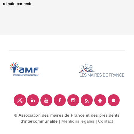
retraite par rente
i
é
:
m
© Association des maires de France et des présidents
d'intercommunalité |
Mentions légales
|
Contact