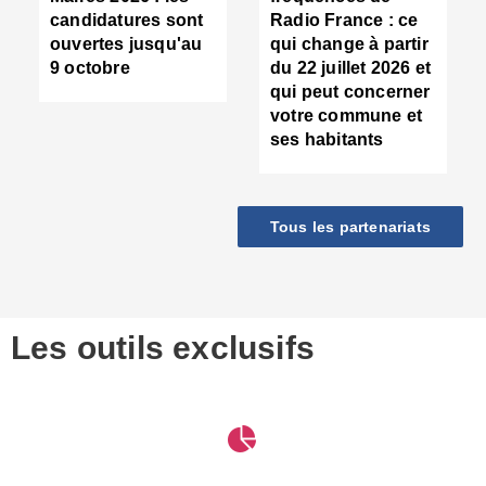
d
candidatures sont
Radio France : ce
c
ouvertes jusqu'au
qui change à partir
d
9 octobre
du 22 juillet 2026 et
l
qui peut concerner
P
votre commune et
d
ses habitants
:
c
d
r
Tous les partenariats
s
l
h
■
S
D
Les outils exclusifs
V
m
d
S
M
e