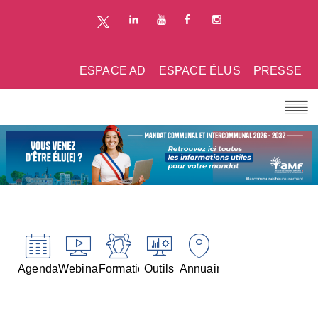
ESPACE AD
ESPACE ÉLUS
PRESSE
Agenda
Webinaires
Formations
Outils
Annuaires