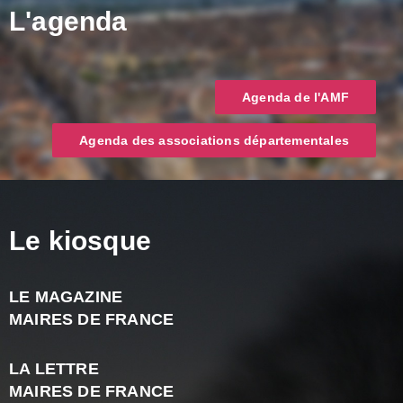
L'agenda
Agenda de l'AMF
Agenda des associations départementales
Le kiosque
LE MAGAZINE
J
MAIRES DE FRANCE
A
2
LA LETTRE
-
MAIRES DE FRANCE
N