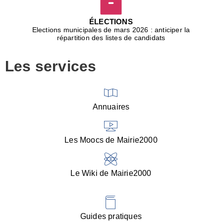
D
j
ÉLECTIONS
b
Elections municipales de mars 2026 : anticiper la
r
répartition des listes de candidats
u
m
Les services
p
■
V
l
V
Annuaires
(
d
C
Les Moocs de Mairie2000
d
s
i
Le Wiki de Mairie2000
■
P
d
l
d
Guides pratiques