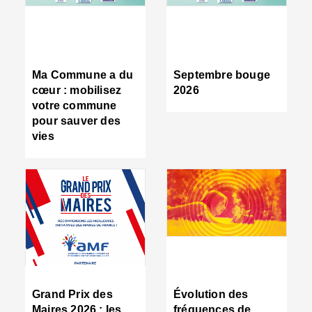
R
d
tr
d
c
Ma Commune a du
Septembre bouge
:
cœur : mobilisez
2026
s
votre commune
s
pour sauver des
s
vies
n
d
■
S
m
:
u
s
i
e
C
■
Grand Prix des
Évolution des
C
Maires 2026 : les
fréquences de