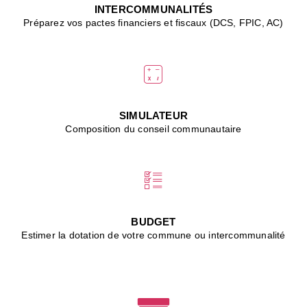
J
INTERCOMMUNALITÉS
(
Préparez vos pactes financiers et fiscaux (DCS, FPIC, AC)
i
u
vi
d
"
p
s
SIMULATEUR
"
Composition du conseil communautaire
■
L
B
:
l
é
c
BUDGET
l
Estimer la dotation de votre commune ou intercommunalité
f
d
c
m
■