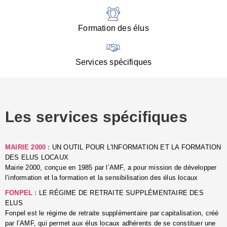
:
d
l
Formation des élus
C
■
N
Services spécifiques
:
s
u
p
e
Les services spécifiques
p
■
C
p
MAIRIE 2000 :
UN OUTIL POUR L'INFORMATION ET LA FORMATION
l
DES ELUS LOCAUX
r
Mairie 2000, conçue en 1985 par l’AMF, a pour mission de développer
d
l’information et la formation et la sensibilisation des élus locaux
l
FONPEL :
LE RÉGIME DE RETRAITE SUPPLÉMENTAIRE DES
p
ELUS
■
Fonpel est le régime de retraite supplémentaire par capitalisation, créé
L
par l’AMF, qui permet aux élus locaux adhérents de se constituer une
e