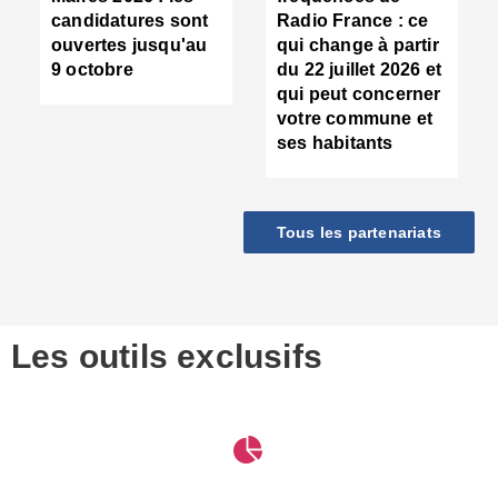
d
candidatures sont
Radio France : ce
c
ouvertes jusqu'au
qui change à partir
d
9 octobre
du 22 juillet 2026 et
l
qui peut concerner
P
votre commune et
d
ses habitants
:
c
d
r
Tous les partenariats
s
l
h
■
S
D
Les outils exclusifs
V
m
d
S
M
e