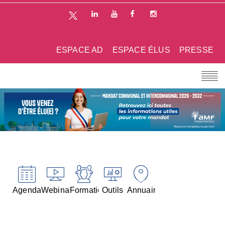
ESPACE AD
ESPACE ÉLUS
PRESSE
Agenda
Webinaires
Formations
Outils
Annuaires