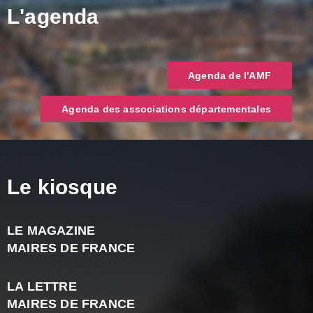
L'agenda
Agenda de l'AMF
Agenda des associations départementales
Le kiosque
LE MAGAZINE
J
MAIRES DE FRANCE
A
2
LA LETTRE
-
MAIRES DE FRANCE
N