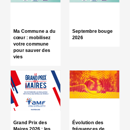
R
d
tr
d
c
Ma Commune a du
Septembre bouge
:
cœur : mobilisez
2026
s
votre commune
s
pour sauver des
s
vies
n
d
■
S
m
:
u
s
i
e
C
■
Grand Prix des
Évolution des
C
Maires 2026 : les
fréquences de