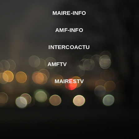
MAIRE-INFO
m
AMF-INFO
e
p
INTERCOACTU
d
M
AMFTV
d
F
MAIRESTV
e
l
m
d
r
d
m
e
d
é