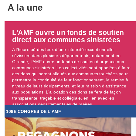
A la une
L'AMF ouvre un fonds de soutien
direct aux communes sinistrées
A l’heure où des feux d’une intensité exceptionnelle
sévissent dans plusieurs départements, notamment en
Gironde, l’AMF ouvre un fonds de soutien d’urgence aux
communes sinistrées. Les collectivités sont appelées à faire
des dons qui seront alloués aux communes touchées pour
permettre la continuité de leur fonctionnement, la remise à
niveau de leurs équipements, et leur mission d’assistance
aux populations. L’allocation des dons se fera de façon
transparente, traçable et collégiale, en lien avec les
associations départementales de maires. ...
108E CONGRES DE L'AMF