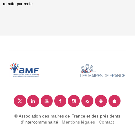
retraite par rente
i
é
:
m
© Association des maires de France et des présidents
d'intercommunalité |
Mentions légales
|
Contact