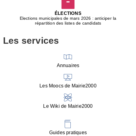
D
j
ÉLECTIONS
b
Elections municipales de mars 2026 : anticiper la
r
répartition des listes de candidats
u
m
Les services
p
■
V
l
V
Annuaires
(
d
C
Les Moocs de Mairie2000
d
s
i
Le Wiki de Mairie2000
■
P
d
l
d
Guides pratiques