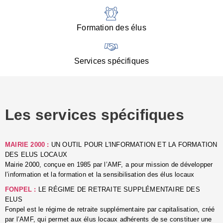
:
d
l
Formation des élus
C
■
N
Services spécifiques
:
s
u
p
e
Les services spécifiques
p
■
C
p
MAIRIE 2000 :
UN OUTIL POUR L'INFORMATION ET LA FORMATION
l
DES ELUS LOCAUX
r
Mairie 2000, conçue en 1985 par l’AMF, a pour mission de développer
d
l’information et la formation et la sensibilisation des élus locaux
l
FONPEL :
LE RÉGIME DE RETRAITE SUPPLÉMENTAIRE DES
p
ELUS
■
Fonpel est le régime de retraite supplémentaire par capitalisation, créé
L
par l’AMF, qui permet aux élus locaux adhérents de se constituer une
e