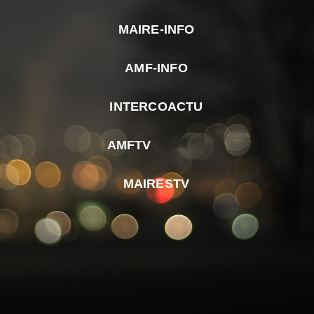
MAIRE-INFO
m
AMF-INFO
e
p
INTERCOACTU
d
M
AMFTV
d
F
MAIRESTV
e
l
m
d
r
d
m
e
d
é