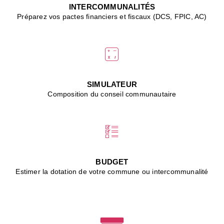
J
INTERCOMMUNALITÉS
(
Préparez vos pactes financiers et fiscaux (DCS, FPIC, AC)
i
u
vi
d
"
p
s
SIMULATEUR
"
Composition du conseil communautaire
■
L
B
:
l
é
c
BUDGET
l
Estimer la dotation de votre commune ou intercommunalité
f
d
c
m
■