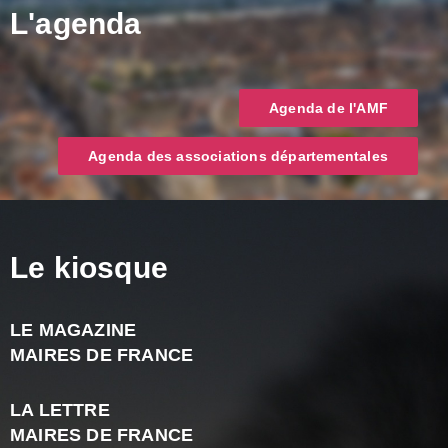
L'agenda
Agenda de l'AMF
Agenda des associations départementales
Le kiosque
LE MAGAZINE
J
MAIRES DE FRANCE
A
2
LA LETTRE
-
MAIRES DE FRANCE
N