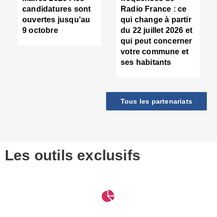
d
candidatures sont
Radio France : ce
c
ouvertes jusqu'au
qui change à partir
d
9 octobre
du 22 juillet 2026 et
l
qui peut concerner
P
votre commune et
d
ses habitants
:
c
d
r
Tous les partenariats
s
l
h
■
S
D
Les outils exclusifs
V
m
d
S
M
e