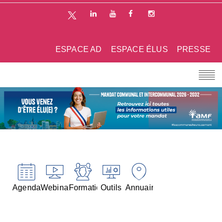
ESPACE AD
ESPACE ÉLUS
PRESSE
Agenda
Webinaires
Formations
Outils
Annuaires