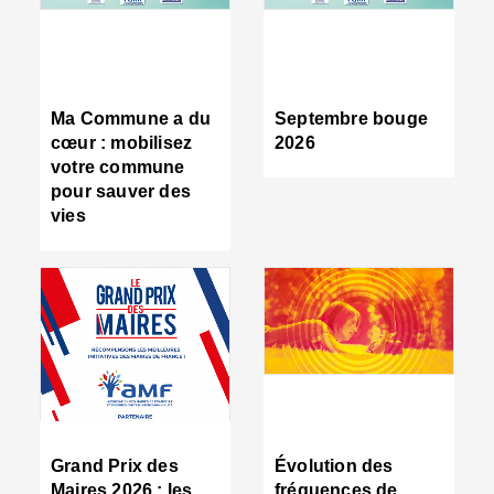
R
d
tr
d
c
Ma Commune a du
Septembre bouge
:
cœur : mobilisez
2026
s
votre commune
s
pour sauver des
s
vies
n
d
■
S
m
:
u
s
i
e
C
■
Grand Prix des
Évolution des
C
Maires 2026 : les
fréquences de