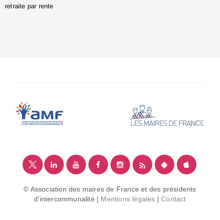
retraite par rente
i
é
:
m
© Association des maires de France et des présidents
d'intercommunalité |
Mentions légales
|
Contact