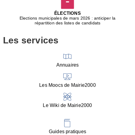
D
j
ÉLECTIONS
b
Elections municipales de mars 2026 : anticiper la
r
répartition des listes de candidats
u
m
Les services
p
■
V
l
V
Annuaires
(
d
C
Les Moocs de Mairie2000
d
s
i
Le Wiki de Mairie2000
■
P
d
l
d
Guides pratiques