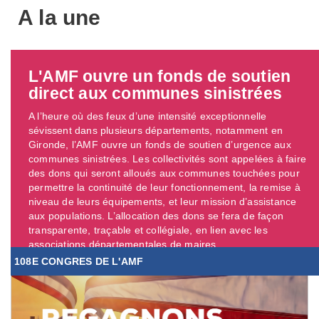
A la une
L'AMF ouvre un fonds de soutien
direct aux communes sinistrées
A l’heure où des feux d’une intensité exceptionnelle
sévissent dans plusieurs départements, notamment en
Gironde, l’AMF ouvre un fonds de soutien d’urgence aux
communes sinistrées. Les collectivités sont appelées à faire
des dons qui seront alloués aux communes touchées pour
permettre la continuité de leur fonctionnement, la remise à
niveau de leurs équipements, et leur mission d’assistance
aux populations. L’allocation des dons se fera de façon
transparente, traçable et collégiale, en lien avec les
associations départementales de maires. ...
108E CONGRES DE L'AMF