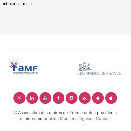
retraite par rente
i
é
:
m
© Association des maires de France et des présidents
d'intercommunalité |
Mentions légales
|
Contact