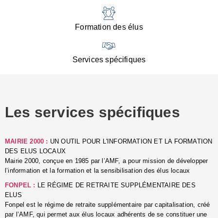
:
d
l
Formation des élus
C
■
N
Services spécifiques
:
s
u
p
e
Les services spécifiques
p
■
C
p
MAIRIE 2000 :
UN OUTIL POUR L'INFORMATION ET LA FORMATION
l
DES ELUS LOCAUX
r
Mairie 2000, conçue en 1985 par l’AMF, a pour mission de développer
d
l’information et la formation et la sensibilisation des élus locaux
l
FONPEL :
LE RÉGIME DE RETRAITE SUPPLÉMENTAIRE DES
p
ELUS
■
Fonpel est le régime de retraite supplémentaire par capitalisation, créé
L
par l’AMF, qui permet aux élus locaux adhérents de se constituer une
e