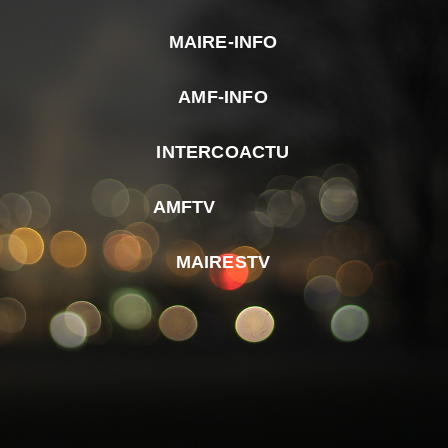
MAIRE-INFO
m
AMF-INFO
e
p
INTERCOACTU
d
M
AMFTV
d
F
MAIRESTV
e
l
m
d
r
d
m
e
d
é