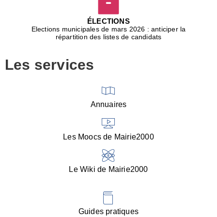
D
j
ÉLECTIONS
b
Elections municipales de mars 2026 : anticiper la
r
répartition des listes de candidats
u
m
Les services
p
■
V
l
V
Annuaires
(
d
C
Les Moocs de Mairie2000
d
s
i
Le Wiki de Mairie2000
■
P
d
l
d
Guides pratiques