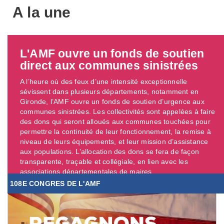
A la une
L'AMF ouvre un fonds de soutien
direct aux communes sinistrées
A l’heure où des feux d’une intensité exceptionnelle
sévissent dans plusieurs départements, notamment en
Gironde, l’AMF ouvre un fonds de soutien d’urgence aux
communes sinistrées. Les collectivités sont appelées à faire
des dons qui seront alloués aux communes touchées pour
permettre la continuité de leur fonctionnement, la remise à
niveau de leurs équipements, et leur mission d’assistance
aux populations. L’allocation des dons se fera de façon
transparente, traçable et collégiale, en lien avec les
associations départementales de maires. ...
108E CONGRES DE L'AMF