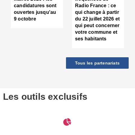
d
candidatures sont
Radio France : ce
c
ouvertes jusqu'au
qui change à partir
d
9 octobre
du 22 juillet 2026 et
l
qui peut concerner
P
votre commune et
d
ses habitants
:
c
d
r
Tous les partenariats
s
l
h
■
S
D
Les outils exclusifs
V
m
d
S
M
e