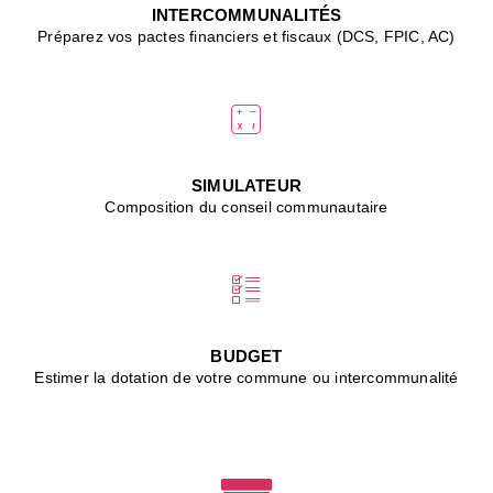
J
INTERCOMMUNALITÉS
(
Préparez vos pactes financiers et fiscaux (DCS, FPIC, AC)
i
u
vi
d
"
p
s
SIMULATEUR
"
Composition du conseil communautaire
■
L
B
:
l
é
c
BUDGET
l
Estimer la dotation de votre commune ou intercommunalité
f
d
c
m
■