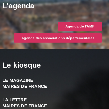
L'agenda
Agenda de l'AMF
Agenda des associations départementales
Le kiosque
LE MAGAZINE
J
MAIRES DE FRANCE
A
2
LA LETTRE
-
MAIRES DE FRANCE
N