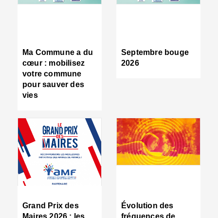
R
d
tr
d
c
Ma Commune a du
Septembre bouge
:
cœur : mobilisez
2026
s
votre commune
s
pour sauver des
s
vies
n
d
■
S
m
:
u
s
i
e
C
■
Grand Prix des
Évolution des
C
Maires 2026 : les
fréquences de