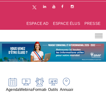
ESPACE AD
ESPACE ÉLUS
PRESSE
Agenda
Webinaires
Formations
Outils
Annuaires