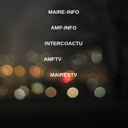
MAIRE-INFO
m
AMF-INFO
e
p
INTERCOACTU
d
M
AMFTV
d
F
MAIRESTV
e
l
m
d
r
d
m
e
d
é