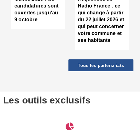
d
candidatures sont
Radio France : ce
c
ouvertes jusqu'au
qui change à partir
d
9 octobre
du 22 juillet 2026 et
l
qui peut concerner
P
votre commune et
d
ses habitants
:
c
d
r
Tous les partenariats
s
l
h
■
S
D
Les outils exclusifs
V
m
d
S
M
e