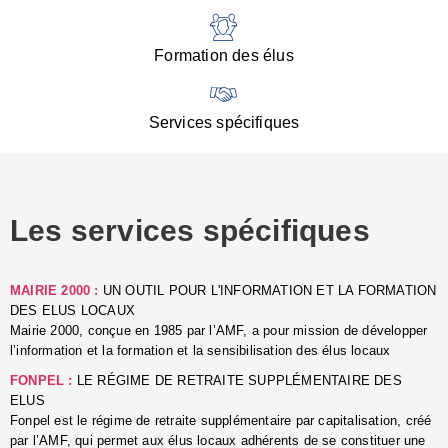
:
d
l
Formation des élus
C
■
N
Services spécifiques
:
s
u
p
e
Les services spécifiques
p
■
C
p
MAIRIE 2000 :
UN OUTIL POUR L'INFORMATION ET LA FORMATION
l
DES ELUS LOCAUX
r
Mairie 2000, conçue en 1985 par l’AMF, a pour mission de développer
d
l’information et la formation et la sensibilisation des élus locaux
l
FONPEL :
LE RÉGIME DE RETRAITE SUPPLÉMENTAIRE DES
p
ELUS
■
Fonpel est le régime de retraite supplémentaire par capitalisation, créé
L
par l’AMF, qui permet aux élus locaux adhérents de se constituer une
e