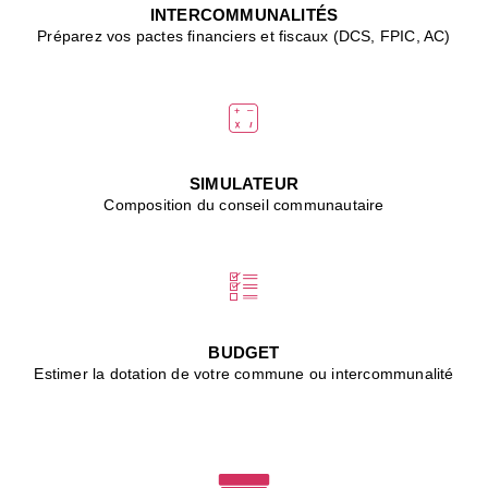
J
INTERCOMMUNALITÉS
(
Préparez vos pactes financiers et fiscaux (DCS, FPIC, AC)
i
u
vi
d
"
p
s
SIMULATEUR
"
Composition du conseil communautaire
■
L
B
:
l
é
c
BUDGET
l
Estimer la dotation de votre commune ou intercommunalité
f
d
c
m
■