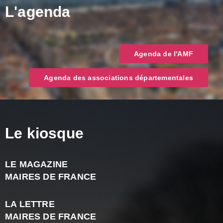
L'agenda
Agenda de l'AMF
Agenda des associations départementales
Le kiosque
LE MAGAZINE
J
MAIRES DE FRANCE
A
2
LA LETTRE
-
MAIRES DE FRANCE
N