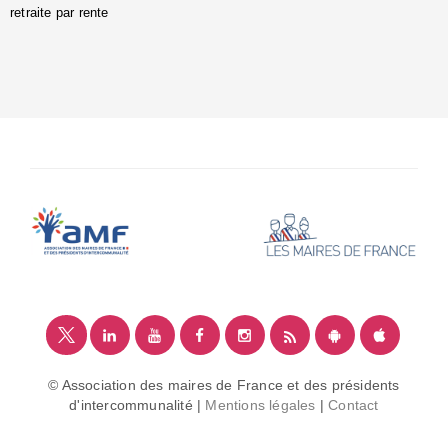
retraite par rente
i
é
:
m
© Association des maires de France et des présidents
d'intercommunalité |
Mentions légales
|
Contact