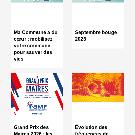
R
d
tr
d
c
Ma Commune a du
Septembre bouge
:
cœur : mobilisez
2026
s
votre commune
s
pour sauver des
s
vies
n
d
■
S
m
:
u
s
i
e
C
■
Grand Prix des
Évolution des
C
Maires 2026 : les
fréquences de