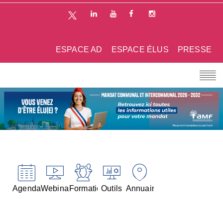
ESPACE AD
ESPACE ÉLUS
PRESSE
Agenda
Webinaires
Formations
Outils
Annuaires