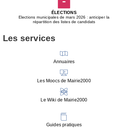
D
j
ÉLECTIONS
b
Elections municipales de mars 2026 : anticiper la
r
répartition des listes de candidats
u
m
Les services
p
■
V
l
V
Annuaires
(
d
C
Les Moocs de Mairie2000
d
s
i
Le Wiki de Mairie2000
■
P
d
l
d
Guides pratiques