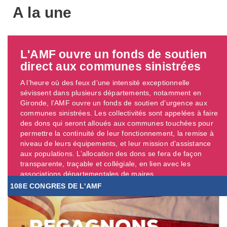
A la une
L'AMF ouvre un fonds de soutien
direct aux communes sinistrées
A l’heure où des feux d’une intensité exceptionnelle
sévissent dans plusieurs départements, notamment en
Gironde, l’AMF ouvre un fonds de soutien d’urgence aux
communes sinistrées. Les collectivités sont appelées à faire
des dons qui seront alloués aux communes touchées pour
permettre la continuité de leur fonctionnement, la remise à
niveau de leurs équipements, et leur mission d’assistance
aux populations. L’allocation des dons se fera de façon
transparente, traçable et collégiale, en lien avec les
associations départementales de maires. ...
108E CONGRES DE L'AMF