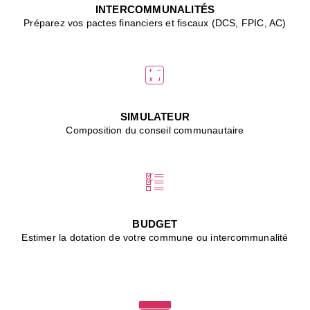
J
INTERCOMMUNALITÉS
(
Préparez vos pactes financiers et fiscaux (DCS, FPIC, AC)
i
u
vi
d
"
p
s
SIMULATEUR
"
Composition du conseil communautaire
■
L
B
:
l
é
c
BUDGET
l
Estimer la dotation de votre commune ou intercommunalité
f
d
c
m
■