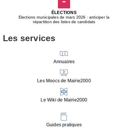
D
j
ÉLECTIONS
b
Elections municipales de mars 2026 : anticiper la
r
répartition des listes de candidats
u
m
Les services
p
■
V
l
V
Annuaires
(
d
C
Les Moocs de Mairie2000
d
s
i
Le Wiki de Mairie2000
■
P
d
l
d
Guides pratiques