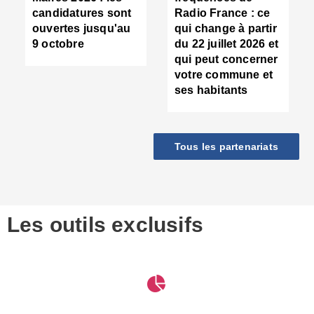
d
candidatures sont
Radio France : ce
c
ouvertes jusqu'au
qui change à partir
d
9 octobre
du 22 juillet 2026 et
l
qui peut concerner
P
votre commune et
d
ses habitants
:
c
d
r
Tous les partenariats
s
l
h
■
S
D
Les outils exclusifs
V
m
d
S
M
e