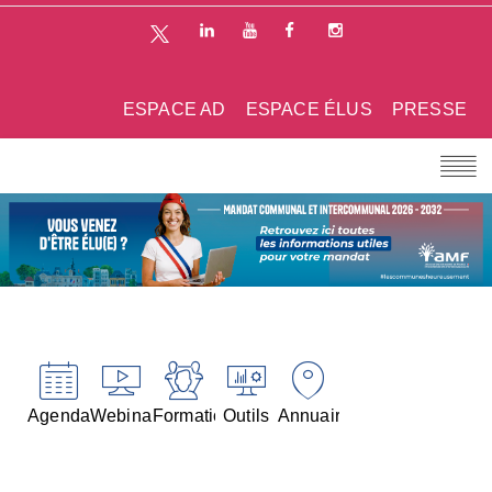
ESPACE AD
ESPACE ÉLUS
PRESSE
Agenda
Webinaires
Formations
Outils
Annuaires