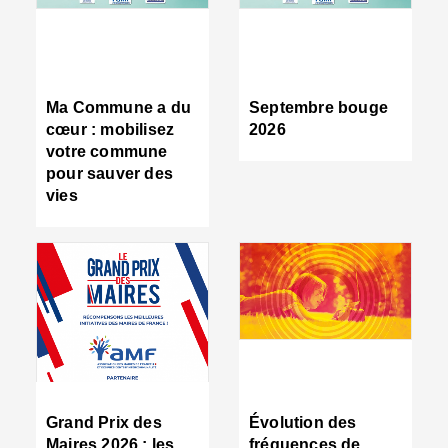
R
d
tr
d
c
Ma Commune a du
Septembre bouge
:
cœur : mobilisez
2026
s
votre commune
s
pour sauver des
s
vies
n
d
■
S
m
:
u
s
i
e
C
■
Grand Prix des
Évolution des
C
Maires 2026 : les
fréquences de