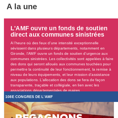
A la une
L'AMF ouvre un fonds de soutien
direct aux communes sinistrées
A l’heure où des feux d’une intensité exceptionnelle
sévissent dans plusieurs départements, notamment en
Gironde, l’AMF ouvre un fonds de soutien d’urgence aux
communes sinistrées. Les collectivités sont appelées à faire
des dons qui seront alloués aux communes touchées pour
permettre la continuité de leur fonctionnement, la remise à
niveau de leurs équipements, et leur mission d’assistance
aux populations. L’allocation des dons se fera de façon
transparente, traçable et collégiale, en lien avec les
associations départementales de maires. ...
108E CONGRES DE L'AMF