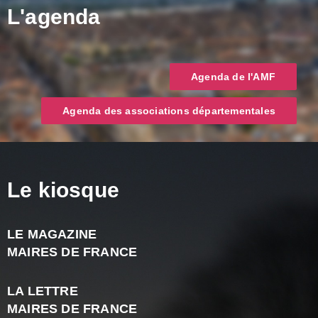
L'agenda
Agenda de l'AMF
Agenda des associations départementales
Le kiosque
LE MAGAZINE
J
MAIRES DE FRANCE
A
2
LA LETTRE
-
MAIRES DE FRANCE
N