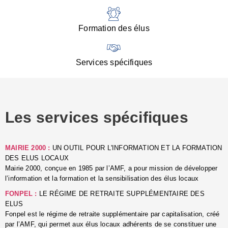
:
d
l
Formation des élus
C
■
N
Services spécifiques
:
s
u
p
e
Les services spécifiques
p
■
C
p
MAIRIE 2000 :
UN OUTIL POUR L'INFORMATION ET LA FORMATION
l
DES ELUS LOCAUX
r
Mairie 2000, conçue en 1985 par l’AMF, a pour mission de développer
d
l’information et la formation et la sensibilisation des élus locaux
l
FONPEL :
LE RÉGIME DE RETRAITE SUPPLÉMENTAIRE DES
p
ELUS
■
Fonpel est le régime de retraite supplémentaire par capitalisation, créé
L
par l’AMF, qui permet aux élus locaux adhérents de se constituer une
e