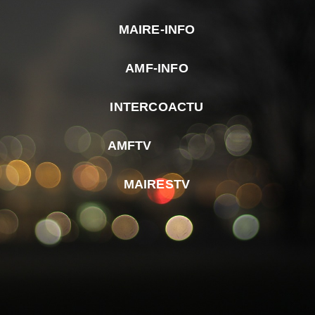
MAIRE-INFO
m
AMF-INFO
e
p
INTERCOACTU
d
M
AMFTV
d
F
MAIRESTV
e
l
m
d
r
d
m
e
d
é