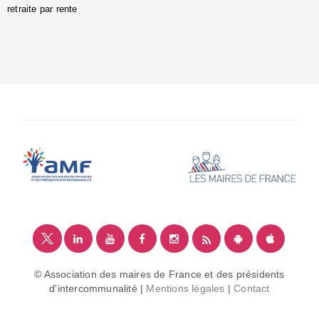
retraite par rente
i
é
:
m
© Association des maires de France et des présidents
d'intercommunalité |
Mentions légales
|
Contact