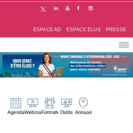
ESPACE AD
ESPACE ÉLUS
PRESSE
Agenda
Webinaires
Formations
Outils
Annuaires