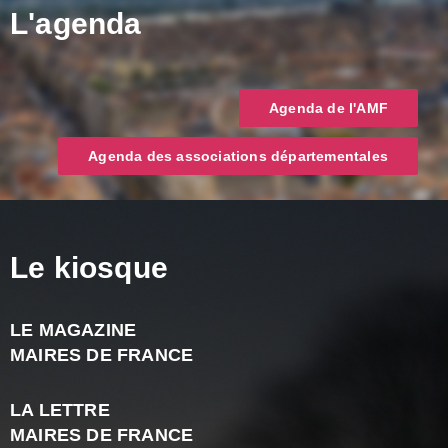
L'agenda
Agenda de l'AMF
Agenda des associations départementales
Le kiosque
LE MAGAZINE
J
MAIRES DE FRANCE
A
2
LA LETTRE
-
MAIRES DE FRANCE
N