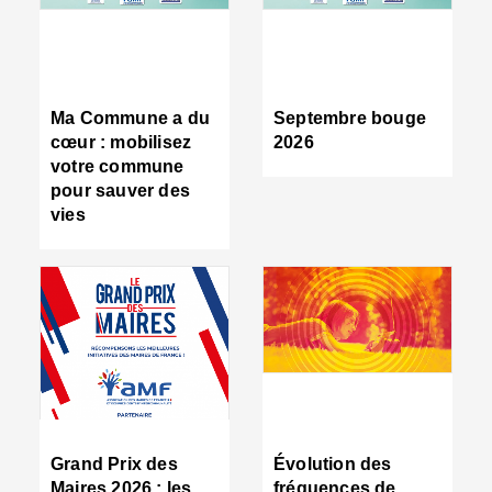
R
d
tr
d
c
Ma Commune a du
Septembre bouge
:
cœur : mobilisez
2026
s
votre commune
s
pour sauver des
s
vies
n
d
■
S
m
:
u
s
i
e
C
■
Grand Prix des
Évolution des
C
Maires 2026 : les
fréquences de