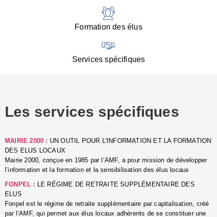
:
d
l
Formation des élus
C
■
N
Services spécifiques
:
s
u
p
e
Les services spécifiques
p
■
C
p
MAIRIE 2000 :
UN OUTIL POUR L'INFORMATION ET LA FORMATION
l
DES ELUS LOCAUX
r
Mairie 2000, conçue en 1985 par l’AMF, a pour mission de développer
d
l’information et la formation et la sensibilisation des élus locaux
l
FONPEL :
LE RÉGIME DE RETRAITE SUPPLÉMENTAIRE DES
p
ELUS
■
Fonpel est le régime de retraite supplémentaire par capitalisation, créé
L
par l’AMF, qui permet aux élus locaux adhérents de se constituer une
e