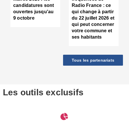
d
candidatures sont
Radio France : ce
c
ouvertes jusqu'au
qui change à partir
d
9 octobre
du 22 juillet 2026 et
l
qui peut concerner
P
votre commune et
d
ses habitants
:
c
d
r
Tous les partenariats
s
l
h
■
S
D
Les outils exclusifs
V
m
d
S
M
e