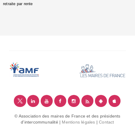
retraite par rente
i
é
:
m
© Association des maires de France et des présidents
d'intercommunalité |
Mentions légales
|
Contact