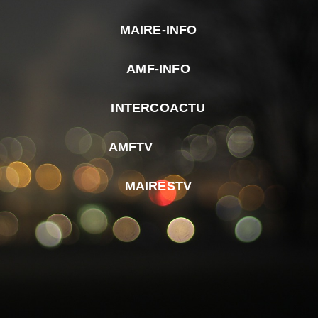
MAIRE-INFO
m
AMF-INFO
e
p
INTERCOACTU
d
M
AMFTV
d
F
MAIRESTV
e
l
m
d
r
d
m
e
d
é