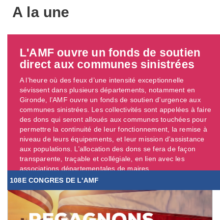
A la une
L'AMF ouvre un fonds de soutien
direct aux communes sinistrées
A l’heure où des feux d’une intensité exceptionnelle
sévissent dans plusieurs départements, notamment en
Gironde, l’AMF ouvre un fonds de soutien d’urgence aux
communes sinistrées. Les collectivités sont appelées à faire
des dons qui seront alloués aux communes touchées pour
permettre la continuité de leur fonctionnement, la remise à
niveau de leurs équipements, et leur mission d’assistance
aux populations. L’allocation des dons se fera de façon
transparente, traçable et collégiale, en lien avec les
associations départementales de maires. ...
108E CONGRES DE L'AMF