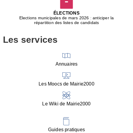
D
j
ÉLECTIONS
b
Elections municipales de mars 2026 : anticiper la
r
répartition des listes de candidats
u
m
Les services
p
■
V
l
V
Annuaires
(
d
C
Les Moocs de Mairie2000
d
s
i
Le Wiki de Mairie2000
■
P
d
l
d
Guides pratiques