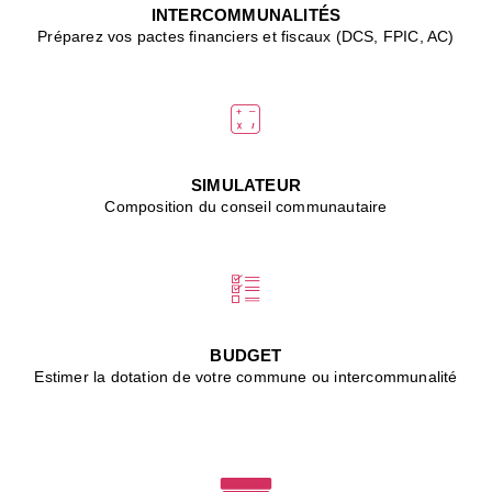
J
INTERCOMMUNALITÉS
(
Préparez vos pactes financiers et fiscaux (DCS, FPIC, AC)
i
u
vi
d
"
p
s
SIMULATEUR
"
Composition du conseil communautaire
■
L
B
:
l
é
c
BUDGET
l
Estimer la dotation de votre commune ou intercommunalité
f
d
c
m
■